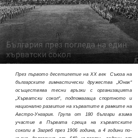
България през погледа на един
хърватски сокол
4173
През първото десетилетие на XX век Съюза на
българските гимнастически дружества „Юнак“
осъществява тесни връзки с организацията
„Хърватски сокол“, подпомагаща спортното и
национално развитие на хърватите в рамките на
Австро-Унгария. Група от 180 българи взима
участие в Първата среща на хърватските
соколи в Загреб през 1906 година, а 4 години по-