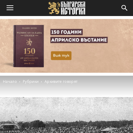
Начало
Рубрики
Архивите говорят