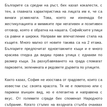
Българите са средни на ръст, бих казал кокалести, с
тен, а главната характеристика на лицата им е, че са
винаги усмихнати. Това, което ни изненада бе
жестикулацията и мимиките при негативен и позитивен
отговор, която е обратна на нашата. Софийските улици
са равни и широки. Направи ми впечатление стила на
къщите. Много малко от новите такива са на 2 етажа.
Българите предпочитат едноетажните къщи и е много
красива гледка да видиш права улица с еднакви по
размер къщи. За разхубавяването на града спомагат
парковете, зеленината и редовете дървета по улиците.
Както казах, София не изостава от градовете, които са
известни със своята красота. Тя не е помпозно или с
парижки външен вид, но е елегантна и направена с
вкус. От големите сгради бих споменал Народното
събрание. Когато стъпих на входната стълба очаквах