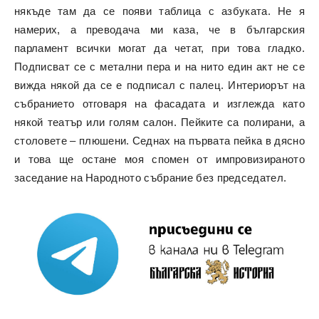
някъде там да се появи таблица с азбуката. Не я
намерих, а преводача ми каза, че в българския
парламент всички могат да четат, при това гладко.
Подписват се с метални пера и на нито един акт не се
вижда някой да се е подписал с палец. Интериорът на
събранието отговаря на фасадата и изглежда като
някой театър или голям салон. Пейките са полирани, а
столовете – плюшени. Седнах на първата пейка в дясно
и това ще остане моя спомен от импровизираното
заседание на Народното събрание без председател.