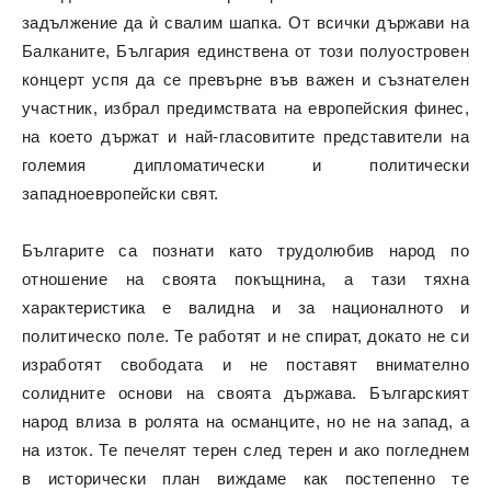
задължение да ѝ свалим шапка. От всички държави на
Балканите, България единствена от този полуостровен
концерт успя да се превърне във важен и съзнателен
участник, избрал предимствата на европейския финес,
на което държат и най-гласовитите представители на
големия дипломатически и политически
западноевропейски свят.
Българите са познати като трудолюбив народ по
отношение на своята покъщнина, а тази тяхна
характеристика е валидна и за националното и
политическо поле. Те работят и не спират, докато не си
изработят свободата и не поставят внимателно
солидните основи на своята държава. Българският
народ влиза в ролята на османците, но не на запад, а
на изток. Те печелят терен след терен и ако погледнем
в исторически план виждаме как постепенно те