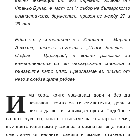
късно делегация от 640 хървати, водени от
Франьо Бучар, е част от V събор на българското
гимнастическо дружество, провел се между 27 и
29 юни.
Един от участниците в събитието – Мариян
Алкович, написва пътеписа „Пътя Белград –
София – Цариград“, в който разказва за
впечатленията си от българската столица и
българите като цяло. Предлагаме ви откъс от
него в следващите редове
И
ма хора, които уважаваш дори и без да
познаваш, които са ти симпатични, дори и
никога да не си ги виждал преди. Подобно е
нашето чувство, когато стъпваме на българска земя,
към която изпитваме уважение и симпатия, още когато
сме далеч от нейните граници и имаме готовност и