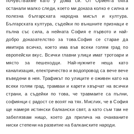
почувствахме като у дома си. От Ориента бяха
останали малко следи, което ми доказа колко е силна и
полезна българската народна мисъл и култура.
Българската култура, съдейки по външните признаци е
пълна със сила, а нейната София е първото и най-
добро доказателство за това.София се старае да
имитира всичко, което има във всеки голям град по
европейски вкус. Всички главни улици имат тротоари и
място за пешеходци. Най-нужните неща като
канализация, електричество и водопровод са вече вече
въведени в нея. Трафикът по улиците е оживен като на
всеки голям град, трамваи и карети хвърчат на всички
страни, а съдейки по това, че травмаите са пълни,
софиянци с радост се возят на тях. Мислих, че в София
ще намеря истински балкански свят, а като съм там не
забелязвам нищо, което да прилича на очакваните
ниски степени на развитие на балканските народи.