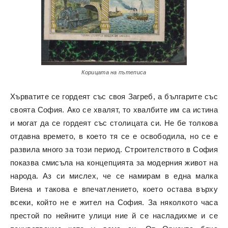
Корицата на пътеписа
Хърватите се гордеят със своя Загреб, а българите със
своята София. Ако се хвалят, то хвалбите им са истина
и могат да се гордеят със столицата си. Не бе толкова
отдавна времето, в което тя се е освободила, но се е
развила много за този период. Строителството в София
показва смисъла на концепцията за модерния живот на
народа. Аз си мислех, че се намирам в една малка
Виена и такова е впечатлението, което остава върху
всеки, който не е жител на София. За няколкото часа
престой по нейните улици ние й се насладихме и се