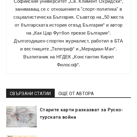
Софийския университет „Св. Климент Охридски“,
занимаващ се с отношенията "спорт-политика" в
социалистическа България. Съавтор на „50 места
от българската история отвъд България“ и автор
на „Как Цар Футбол превзе България“.
Дългогодишен спортен журналист, работил в БТА
и вестниците „Телеграф“ и „Меридиан Мач“.
Възпитаник на НГДЕК „Константин Кирил
Философ“.
СВЪРЗАНИ СТАТИИ
ОЩЕ ОТ АВТОРА
Старите карти разказват за Руско-
турската война