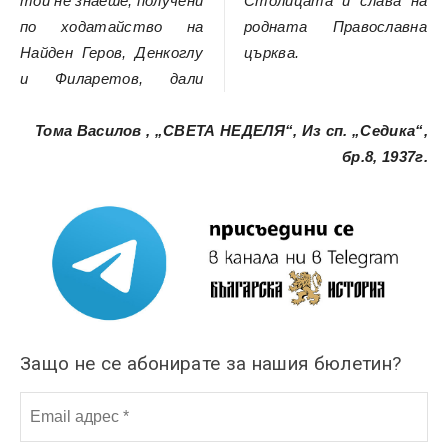
той не знаеше, получени
Столицата и слава на
по ходатайство на
родната Православна
Найден Геров, Денкоглу
църква.
и Филаретов, дали
Тома Василов , „СВЕТА НЕДЕЛЯ“, Из сп. „Седика“,
бр.8, 1937г.
Защо не се абонирате за нашия бюлетин?