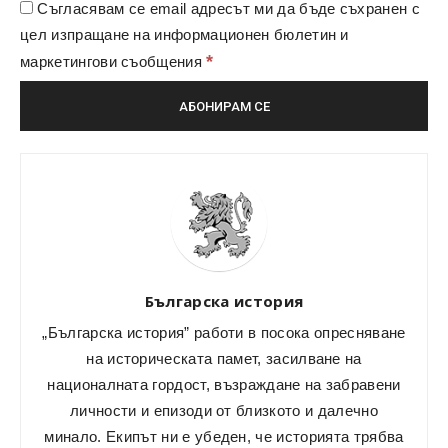
Съгласявам се email адресът ми да бъде съхранен с
цел изпращане на информационен бюлетин и
*
маркетингови съобщения
Българска история
„Българска история” работи в посока опресняване
на историческата памет, засилване на
националната гордост, възраждане на забравени
личности и епизоди от близкото и далечно
минало. Екипът ни е убеден, че историята трябва