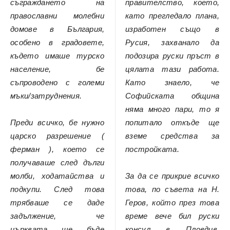
съграждането на
правителство, което,
православни молебни
като прегледало плана,
домове в България,
изработен също в
особено в градовете,
Русия, захванало да
където имаше турско
подозира руски пръст в
население, бе
цялата тази работа.
съпроводено с големи
Като знаело, че
мъки/затруднения.
Софийската община
няма много пари, то я
Преди всичко, бе нужно
попитало откъде ще
царско разрешение (
вземе средства за
ферман ), което се
постройката.
получаваше след дълги
молби, ходатайства и
За да се прикрие всичко
подкупи. След това
това, по съвета на Н.
трябваше се даде
Геров, който през това
задължение, че
време вече бил руски
църквата ще бъде
консул в Пловдив,