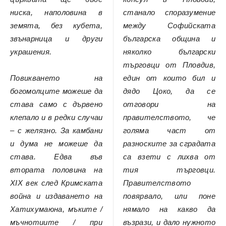
ниска, наполовина в
станало споразумение
земята, без кубета,
между Софийската
звънарница и други
българска община и
украшения.
няколко български
търговци от Пловдив,
Повикването на
един от които бил и
богомолците можеше да
дядо Цоко, да се
става само с дървено
отговори на
клепало и в редки случаи
правителството, че
– с желязно. За камбани
голяма част от
и дума не можеше да
разноските за сградата
става. Едва във
са взети с лихва от
втората половина на
тия търговци.
XIX век след Кримската
Правителството
война и издаването на
повярвало, или поне
Хатихумаюна, мъките /
нямало на какво да
мъчнотиите / при
възрази, и дало нужното