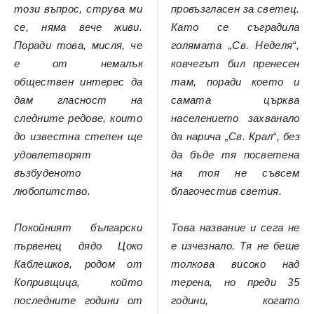
този въпрос, струва ми
провъзгласен за светец.
се, няма вече живи.
Като се съградила
Поради това, мисля, че
голямата „Св. Неделя“,
е от немалък
ковчегът бил пренесен
обществен интерес да
там, поради което и
дам гласност на
самата църква
следните редове, които
населението захванало
до известна степен ще
да нарича „Св. Крал“, без
удовлетворят
да бъде тя посветена
възбуденото
на тоя не съвсем
любопитство.
благочестив светия.
Покойният български
Това название и сега не
първенец дядо Цоко
е изчезнало. Тя не беше
Каблешков, родом от
толкова високо над
Копривщица, който
терена, но преди 35
последните години от
години, когато