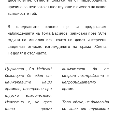
десетилетия, отмести фокуса ни от първородната
причина за неговото съществуване и символ на какво
всъщност е той.
В следващите редове ще ви представим
наблюденията на Тома Василов, записани през 30те
години на миналия век, които ни дават интересни
сведения относно изграждането на храма „Света
Неделя“ в столицата.
Църквата ‚ Св. Неделя“
възможност да се
безспорно бе един от
свърши постройката в
най-хубавите наши
непродължително
храмове, построени при
време.
турско владичество.
Известно е, че през
Това, обаче, не бивало да
това време
се знае от турското