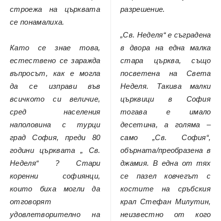
строежа на църквата
разрешение.
се понамалиха.
„Св. Неделя“ е съградена
Като се знае това,
в двора на една малка
естествено се заражда
стара църква, също
въпросът, как е могла
посветена на Света
да се изправи във
Неделя. Такива малки
всичкото си величие,
църквици в София
сред населения
тогава е имало
наполовина с турци
десетина, а голяма –
град София, преди 80
само „Св. София“,
години църквата „ Св.
обърната/преобразена в
Неделя“ ? Стари
джамия. В една от тях
коренни софиянци,
се пазел ковчегът с
които биха могли да
костите на сръбския
отговорят
крал Стефан Милутин,
удовлетворително на
неизвестно от кого