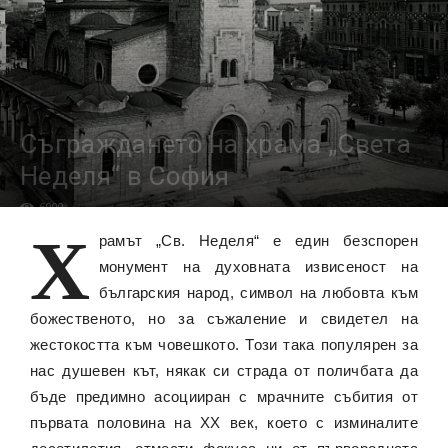
Съграждането на храмa „Света
Неделя“ в София
6900
Х
рамът „Св. Неделя“ е един безспорен
монумент на духовната извисеност на
българския народ, символ на любовта към
божественото, но за съжаление и свидетел на
жестокостта към човешкото. Този така популярен за
нас душевен кът, някак си страда от поличбата да
бъде предимно асоцииран с мрачните събития от
първата половина на ХХ век, което с изминалите