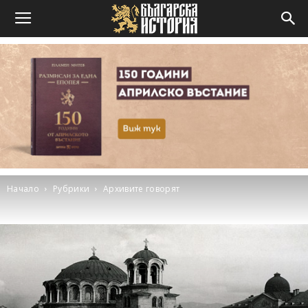
Начало
Рубрики
Архивите говорят