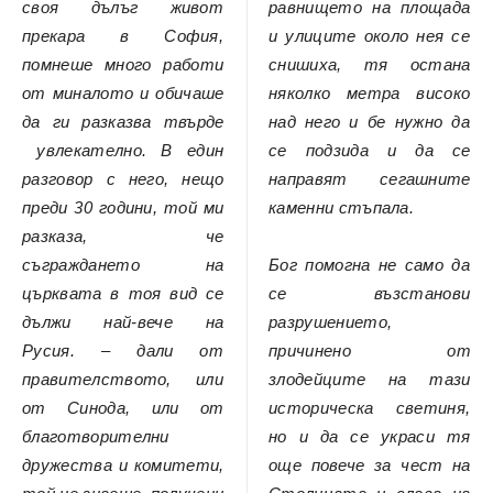
своя дълъг живот
равнището на площада
прекара в София,
и улиците около нея се
помнеше много работи
снишиха, тя остана
от миналото и обичаше
няколко метра високо
да ги разказва твърде
над него и бе нужно да
увлекателно. В един
се подзида и да се
разговор с него, нещо
направят сегашните
преди 30 години, той ми
каменни стъпала.
разказа, че
съграждането на
Бог помогна не само да
църквата в тоя вид се
се възстанови
дължи най-вече на
разрушението,
Русия. – дали от
причинено от
правителството, или
злодейците на тази
от Синода, или от
историческа светиня,
благотворителни
но и да се украси тя
дружества и комитети,
още повече за чест на