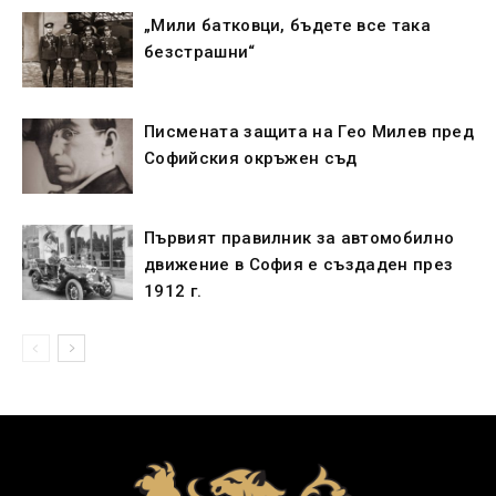
„Мили батковци, бъдете все така
безстрашни“
Писмената защита на Гео Милев пред
Софийския окръжен съд
Първият правилник за автомобилно
движение в София е създаден през
1912 г.