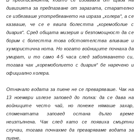
дивизията за предпазване от заразата, старателно
се избягваше употребяването на израза „холера“, а се
казваше, че се е явила болестта „коремоболие с
диария“. Сред общата мизерия и безпомощност да се
борим с болестта това обстоятелства вливаше и
хумористична нота. Но когато войниците почнаха да
умират, и то само 4-5 часа след заболяването си,
тогава чак „коремоболието с диария“ бе наречено и
официално холера.
Отначало водата за пиене не се преваряваше. Чак на
13 ноември излезе заповед до полка: да се дава на
войниците често чай, но понеже нямаше захар,
споменатата заповед остана дълго време
неизпълнена. Чак след като се появиха смъртни
случаи, тогава почнахме да преваряваме водата за
пиене.