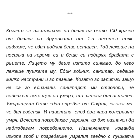
***
Когато се настанихме на бивак на около 100 крачки
от бивака на дружината от 1-и пехотен полк,
видяхме, че един войник беше оставен. Той лежеше на
носилка на корема си и беше си подпрял брадата с
ръцете. Лицето му беше изпито синкаво, до него
лежеше пушката му. Един войник, санитар, седеше
малко настрани и го пазеше. Когато го запитах защо
не са го вдигнали, санитарят ми отговори, че
войникът вече щял да умира, та затова бил оставен.
Умиращият беше едно еврейче от София, казаха ми,
че бил годеник. И наистина, след два часа холерният
умря. Вечерта погребахме умрелия, аз бях назначен да
наблюдавам погребението. Назначената команда
изкопа гроб и погребахме умрелия заедно с пушката