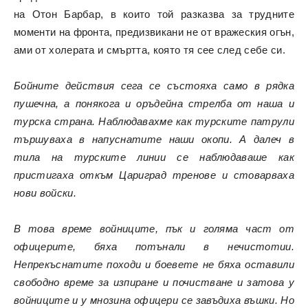
на Отон Барбар, в които той разказва за трудните
моменти на фронта, предизвикани не от вражеския огън,
ами от холерата и смъртта, която тя сее след себе си.
Бойните действия сега се състояха само в рядка
пушечна, а понякога и оръдейна стрелба от наша и
турска страна. Наблюдавахме как турските патрули
тършуваха в напуснатите наши окопи. А далеч в
тила на турските линии се наблюдаваше как
пристигаха откъм Цариград тренове и стоварваха
нови войски.
В това време войниците, пък и голяма част от
офицерите, бяха потънали в нечистотии.
Непрекъснатите походи и боевете не бяха оставили
свободно време за изпиране и почистване и затова у
войниците и у мнозина офицери се завъдиха въшки. Но