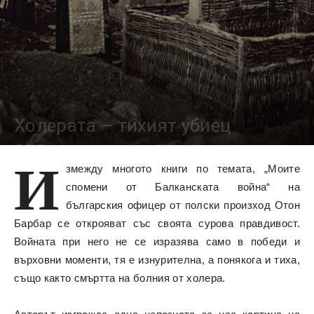
Холерата – тихият убиец
3567
И
змежду многото книги по темата, „Моите
спомени от Балканската война“ на
българския офицер от полски произход Отон
Барбар се открояват със своята сурова правдивост.
Войната при него не се изразява само в победи и
върховни моменти, тя е изнурителна, а понякога и тиха,
също както смъртта на болния от холера.