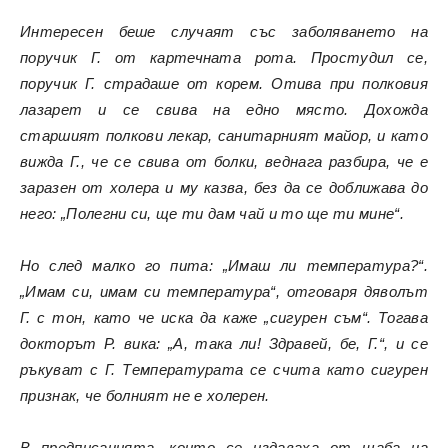
Интересен беше случаят със заболяването на
поручик Г. от картечната рота. Простудил се,
поручик Г. страдаше от корем. Отива при полковия
лазарет и се свива на едно място. Дохожда
старшият полкови лекар, санитарният майор, и като
вижда Г., че се свива от болки, веднага разбира, че е
заразен от холера и му казва, без да се доближава до
него: „Полегни си, ще ти дам чай и то ще ти мине“.
Но след малко го пита: „Имаш ли температура?“.
„Имам си, имам си температура“, отговаря дяволът
Г. с тон, като че иска да каже „сигурен съм“. Тогава
докторът Р. вика: „А, така ли! Здравей, бе, Г.“, и се
ръкуват с Г. Температурата се счита като сигурен
признак, че болният не е холерен.
В предписанията, които се издаваха от щаба на