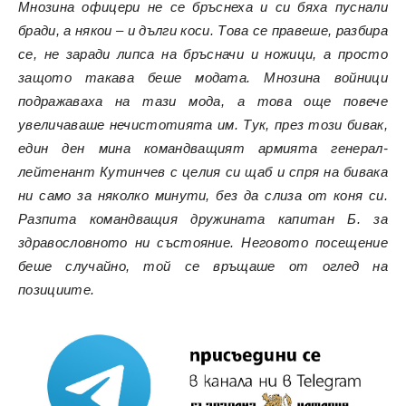
Мнозина офицери не се бръснеха и си бяха пуснали
бради, а някои – и дълги коси. Това се правеше, разбира
се, не заради липса на бръсначи и ножици, а просто
защото такава беше модата. Мнозина войници
подражаваха на тази мода, а това още повече
увеличаваше нечистотията им. Тук, през този бивак,
един ден мина командващият армията генерал-
лейтенант Кутинчев с целия си щаб и спря на бивака
ни само за няколко минути, без да слиза от коня си.
Разпита командващия дружината капитан Б. за
здравословното ни състояние. Неговото посещение
беше случайно, той се връщаше от оглед на
позициите.