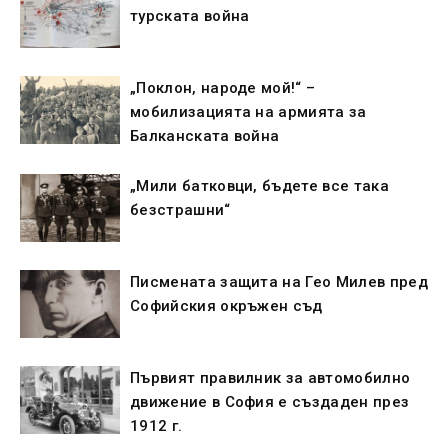
турската война
„Поклон, народе мой!“ –
мобилизацията на армията за
Балканската война
„Мили батковци, бъдете все така
безстрашни“
Писмената защита на Гео Милев пред
Софийския окръжен съд
Първият правилник за автомобилно
движение в София е създаден през
1912 г.