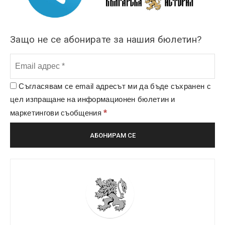
Защо не се абонирате за нашия бюлетин?
Съгласявам се email адресът ми да бъде съхранен с
цел изпращане на информационен бюлетин и
*
маркетингови съобщения