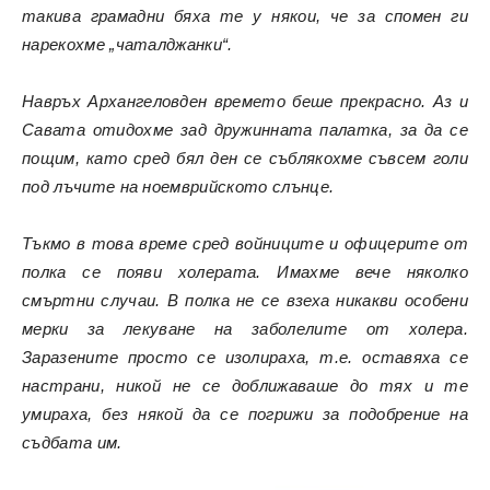
такива грамадни бяха те у някои, че за спомен ги
нарекохме „чаталджанки“.
Навръх Архангеловден времето беше прекрасно. Аз и
Савата отидохме зад дружинната палатка, за да се
пощим, като сред бял ден се съблякохме съвсем голи
под лъчите на ноемврийското слънце.
Тъкмо в това време сред войниците и офицерите от
полка се появи холерата. Имахме вече няколко
смъртни случаи. В полка не се взеха никакви особени
мерки за лекуване на заболелите от холера.
Заразените просто се изолираха, т.е. оставяха се
настрани, никой не се доближаваше до тях и те
умираха, без някой да се погрижи за подобрение на
съдбата им.