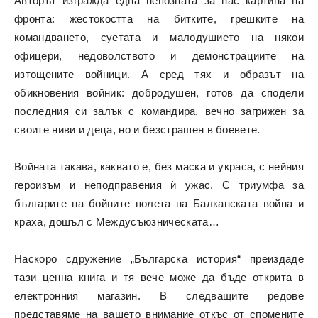
Авторът изгражда една непозната за нас картина на
фронта: жестокостта на битките, грешките на
командването, суетата и малодушието на някои
офицери, недоволството и демонстрациите на
изтощените войници. А сред тях и образът на
обикновения войник: добродушен, готов да сподели
последния си залък с командира, вечно загрижен за
своите ниви и деца, но и безстрашен в боевете.
Войната такава, каквато е, без маска и украса, с нейния
героизъм и неподправения ѝ ужас. С триумфа за
българите на бойните полета на Балканската война и
краха, дошъл с Междусъюзническата…
Наскоро сдружение „Българска история“ преиздаде
тази ценна книга и тя вече може
да бъде открита в
електронния магазин.
В следващите редове
представяме на вашето внимание откъс от спомените