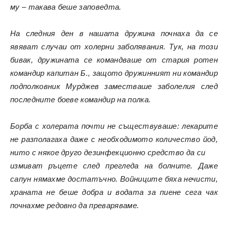
му – такава беше заповедта.
На следния ден в нашата дружина почнаха да се
явяват случаи от холерни заболявания. Тук, на този
бивак, дружината се командваше от стария ротен
командир капитан Б., защото дружинният ни командир
подполковник Мурджев заместваше заболелия след
последните боеве командир на полка.
Борба с холерата почти не съществуваше: лекарите
не разполагаха даже с необходимото количество йод,
нито с някое друго дезинфекционно средство да си
измиват ръцете след прегледа на болните. Даже
сапун нямахме достатъчно. Войниците бяха нечисти,
храната не беше добра и водата за пиене сега чак
почнахме редовно да преваряваме.