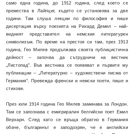
само една година, до 1912 година, след което се
премества в Лайпциг, където се установява за две
години. Там слуша лекции по философия и пише
дисертация върху поезията на Рихард Демел – най-
видният представител на немския литературен
символизъм. По време на престоя си там, през 1913
година, Гео Милев продължава своята публицистична
дейност – започва да сътрудничи на вестник
„Листопад”. Във вестника се появяват и първите му
публикации – „Литературно – художествени писма от
Германия“. Превежда френски и немски поети, пише и
стихове.
През юли 1914 година Гео Милев заминава за Лондон.
Там се запознава с емигриралия белгийски поет Емил
Верхарн. След като се връща обратно в Германия
обаче, българинът е заподозрян, че е английски