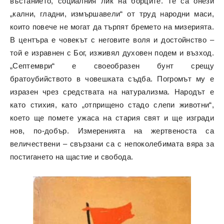
въстанието, социалния лик на борците. Те са онези
„кални, гладни, измършавели“ от труд народни маси,
които повече не могат да търпят бремето на мизерията.
В центъра е човекът с неговите воля и достойнство –
той е изравнен с Бог, изживял духовен подем и възход.
„Септември“ е своеобразен бунт срещу
братоубийството в човешката съдба. Погромът му е
изразен чрез средствата на натурализма. Народът е
като стихия, като „отприщено стадо слепи животни“,
което ще помете ужаса на стария свят и ще изгради
нов, по-добър. Измеренията на жертвеноста са
величествени – свързани са с непоколебимата вяра за
постигането на щастие и свобода.