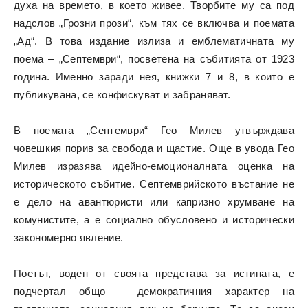
духа на времето, в което живее. Творбите му са под
надслов „Грозни прози“, към тях се включва и поемата
„Ад“. В това издание излиза и емблематичната му
поема – „Септември“, посветена на събитията от 1923
година. Именно заради нея, книжки 7 и 8, в които е
публикувана, се конфискуват и забраняват.
В поемата „Септември“ Гео Милев утвърждава
човешкия порив за свобода и щастие. Още в увода Гео
Милев изразява идейно-емоционалната оценка на
историческото събитие. Септемврийското въстание не
е дело на авантюристи или капризно хрумване на
комунистите, а е социално обусловено и исторически
закономерно явление.
Поетът, воден от своята представа за истината, е
подчертал общо – демократичния характер на