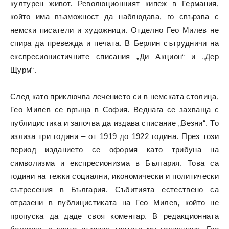
културен живот. Революционният кипеж в Германия,
който има възможност да наблюдава, го свързва с
немски писатели и художници. Отделно Гео Милев не
спира да превежда и печата. В Берлин сътрудничи на
експресионистичните списания „Ди Акцион“ и „Дер
Щурм“.
След като приключва лечението си в немската столица,
Гео Милев се връща в София. Веднага се захваща с
публицистика и започва да издава списание „Везни“. То
излиза три години – от 1919 до 1922 година. През този
период изданието се оформя като трибуна на
символизма и експресионизма в България. Това са
години на тежки социални, икономически и политически
сътресения в България. Събитията естествено са
отразени в публицистиката на Гео Милев, който не
пропуска да даде своя коментар. В редакционната