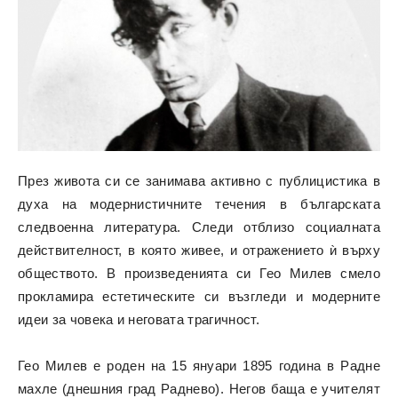
През живота си се занимава активно с публицистика в
духа на модернистичните течения в българската
следвоенна литература. Следи отблизо социалната
действителност, в която живее, и отражението ѝ върху
обществото. В произведенията си Гео Милев смело
прокламира естетическите си възгледи и модерните
идеи за човека и неговата трагичност.
Гео Милев е роден на 15 януари 1895 година в Радне
махле (днешния град Раднево). Негов баща е учителят