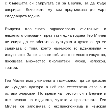
с бъдещата си съпругата си за Берлин, за да бъде
опериран. Лечението му там продължава до март
следващата година.
Въпреки влошеното здравословно състояние и
няколкото операции, през тази една година Гео Милев
не спира да се обогатява културно и духовно, да се
занимава с това, което най-много го вдъхновява –
изкуството. Запознава се отблизо с немското изкуство,
посещава множество библиотеки, музеи, изложби,
театри.
Гео Милев има уникалната възможност да се докосне
до чуждата култура в нейната естествена страна и
остава очарован. По време на престоя си в Берлин и
въз основа на видяното, чутото и прочетеното, Гео
Милев се запознава с експресионизма в немския