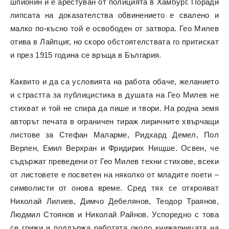
шпионин и е арестуван от полицията в Хамбург. Поради
липсата на доказателства обвинението е свалено и
малко по-късно той е освободен от затвора. Гео Милев
отива в Лайпциг, но скоро обстоятелствата го притискат
и през 1915 година се връща в България.
Каквито и да са условията на работа обаче, желанието
и страстта за публицистика в душата на Гео Милев не
стихват и той не спира да пише и твори. На родна земя
авторът печата в ограничен тираж лиричните хвърчащи
листове за Стефан Маларме, Ридхард Демел, Пол
Верлен, Емил Верхран и Фридирих Нищше. Освен, че
съдържат преведени от Гео Милев техни стихове, всеки
от листовете е посветен на няколко от младите поети –
символисти от онова време. Сред тях се открояват
Николай Лилиев, Димчо Дебелянов, Теодор Траянов,
Людмил Стоянов и Николай Райнов. Успоредно с това
се грижи и поддържа работата около книжарницата на