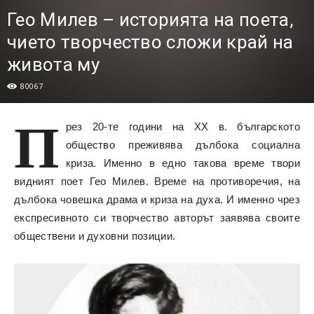
Гео Милев – историята на поетa,
чието творчество сложи край на
живота му
80067
П
рез 20-те години на ХХ в. българското
общество преживява дълбока социална
криза. Именно в едно такова време твори
видният поет Гео Милев. Време на противоречия, на
дълбока човешка драма и криза на духа. И именно чрез
експресивното си творчество авторът заявява своите
обществени и духовни позиции.