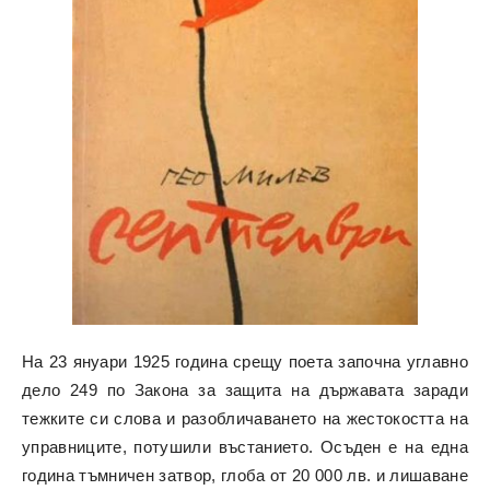
На 23 януари 1925 година срещу поета започна углавно
дело 249 по Закона за защита на държавата заради
тежките си слова и разобличаването на жестокостта на
управниците, потушили въстанието. Осъден е на една
година тъмничен затвор, глоба от 20 000 лв. и лишаване