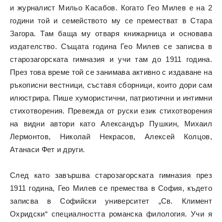
и журналист Мильо Касабов. Когато Гео Милев е на 2
години той и семейството му се преместват в Стара
Загора. Там баща му отваря книжарница и основава
издателство. Същата година Гео Милев се записва в
старозагорската гимназия и учи там до 1911 година.
През това време той се занимава активно с издаване на
ръкописни вестници, съставя сборници, които дори сам
илюстрира. Пише хумористични, патриотични и интимни
стихотворения. Превежда от руски език стихотворения
на видни автори като Александър Пушкин, Михаил
Лермонтов, Николай Некрасов, Алексей Колцов,
Атанаси Фет и други.
След като завършва старозагорската гимназия през
1911 година, Гео Милев се премества в София, където
записва в Софийски университет „Св. Климент
Охридски“ специалността романска филология. Учи я