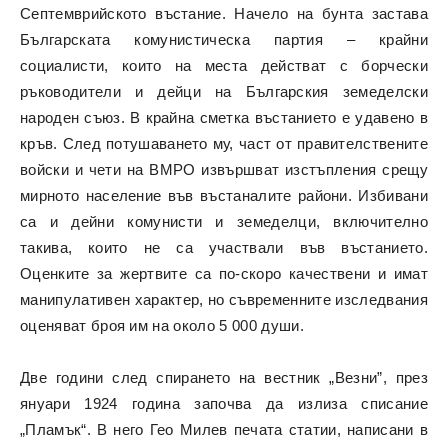
Септемврийското въстание. Начело на бунта застава
Българската комунистическа партия – крайни
социалисти, които на места действат с борчески
ръководители и дейци на Българския земеделски
народен съюз. В крайна сметка въстанието е удавено в
кръв. След потушаването му, част от правителствените
войски и чети на ВМРО извършват изстъпления срещу
мирното население във въстаналите райони. Избивани
са и дейни комунисти и земеделци, включително
такива, които не са участвали във въстанието.
Оценките за жертвите са по-скоро качествени и имат
манипулативен характер, но съвременните изследвания
оценяват броя им на около 5 000 души.
Две години след спирането на вестник „Везни”, през
януари 1924 година започва да излиза списание
„Пламък“. В него Гео Милев печата статии, написани в