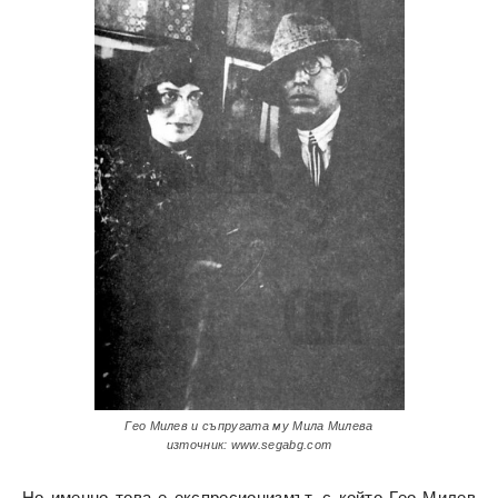
Гео Милев и съпругата му Мила Милева
източник: www.segabg.com
Но именно това е експресионизмът, с който Гео Милев