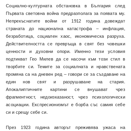
Социално-културната обстановка в България след
Първата световна война предразполага за появата му.
Непрекъснатите войни от 1912 година довеждат
страната до национална катастрофа – инфлация,
безработица, социален хаос, икономическа разруха.
Действителността се превръща в свят без човешки
ценности и духовни опори. Именно тези условия
подтикват Гео Милев да се насочи към този стил в
творбите си. Темите за социалната и нравствената
промяна са на дневен ред – говори се за създаване на
един нов свят и разрушаване на стария.
Апокалиптичните картини се внушават чрез
фрагментност, недоизказаност, чрез психологически
асоциации. Експресионизмът е борба със самия себе
си и срещу себе си.
През 1923 година авторът преживява ужаса на