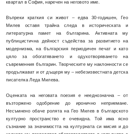
квартал в София, наречен на неговото име.
Въпреки краткия си живот – едва 30-годишен, Гео
Милев оставя трайна следа в историческата и
литературна памет на българина. Активната му
публицистична дейност съдейства за развитието на
модернизма, на българския периодичен печат и като
цяло за обогатяването и одухотворяването на
съвременния българин. Творческите му наклонности се
продължават и от дъщеря му – небезизвестната детска
писателка Леда Милева.
Оценката на неговата поезия е нееднозначна – от
възторжено одобрение до иронично неприемане.
Несъмнено обаче ролята на Гео Милев в българското
културно пространство е очевидна. Той има ясно
съзнание за значимостта на културната си мисия и до