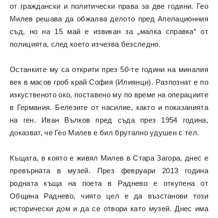
от граждански и политически права за две години. Гео
Милев решава да обжалва делото пред Апелационния
съд, но на 15 май е извикан за „малка справка“ от
полицията, след което изчезва безследно.
Останките му са открити през 50-те години на миналия
век в масов гроб край София (Илиянци). Разпознат е по
изкуственото око, поставено му по време на операциите
в Германия. Белезите от насилие, както и показанията
на ген. Иван Вълков пред съда през 1954 година,
доказват, че Гео Милев е бил брутално удушен с тел.
Къщата, в която е живял Милев в Стара Загора, днес е
превърната в музей. През февруари 2013 година
родната къща на поета в Раднево е откупена от
Община Раднево, чиято цел е да възстанови този
исторически дом и да се отвори като музей. Днес има