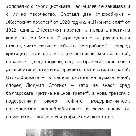
Успоредно с публицистиката, Гео Милев се занимава и
с лично творчество. Съставя две стихосбирки –
„Жестокият пръстен“ от 1920 година и „Иконите спят“ от
1922 година. „Жестокият пръстен“ е първата поетична
книга на Гео Милев. Съпроводена е от разногласни
отзиви, чиито фокус е нейната „нестройност“ – според
критиците пътищата ѝ са „непостоянни, мълниеносни“,
образите – „недотворени, недовъобразени“, скрепени в
„разнебитения стих и истеричните препинателни знаци“.
Стихосбирката – „в пълния смисъл на думата нова“,
според Людмил Стоянов – като че внася сред
българската критика не „нов трепет“, а нова тревога с
подозренията около нейните модернистичност,
претенциозна недообработеност и заимствания от
споменатите или не в епиграфите немски автори.