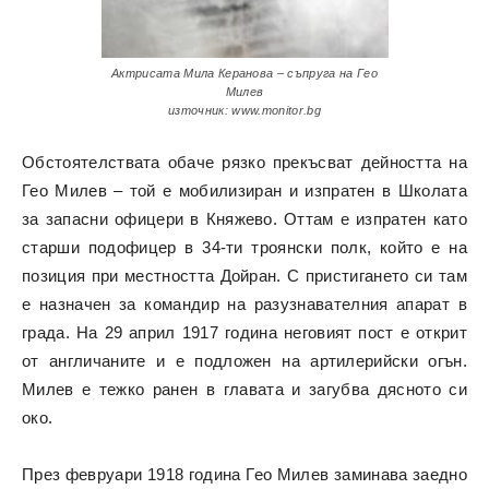
Актрисата Мила Керанова – съпруга на Гео
Милев
източник: www.monitor.bg
Обстоятелствата обаче рязко прекъсват дейността на
Гео Милев – той е мобилизиран и изпратен в Школата
за запасни офицери в Княжево. Оттам е изпратен като
старши подофицер в 34-ти троянски полк, който е на
позиция при местността Дойран. С пристигането си там
е назначен за командир на разузнавателния апарат в
града. На 29 април 1917 година неговият пост е открит
от англичаните и е подложен на артилерийски огън.
Милев е тежко ранен в главата и загубва дясното си
око.
През февруари 1918 година Гео Милев заминава заедно