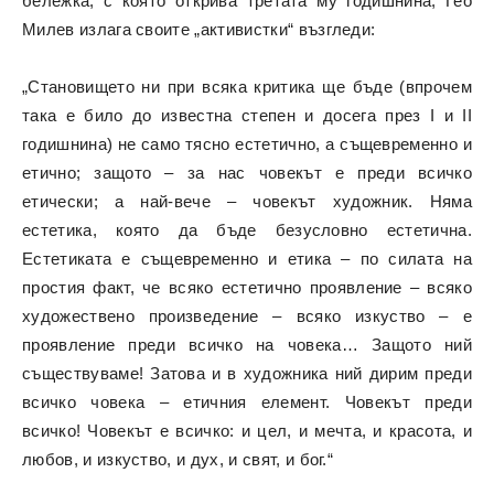
бележка, с която открива третата му годишнина, Гео
Милев излага своите „активистки“ възгледи:
„Становището ни при всяка критика ще бъде (впрочем
така е било до известна степен и досега през I и II
годишнина) не само тясно естетично, а същевременно и
етично; защото – за нас човекът е преди всичко
етически; а най-вече – човекът художник. Няма
естетика, която да бъде безусловно естетична.
Естетиката е същевременно и етика – по силата на
простия факт, че всяко естетично проявление – всяко
художествено произведение – всяко изкуство – е
проявление преди всичко на човека… Защото ний
съществуваме! Затова и в художника ний дирим преди
всичко човека – етичния елемент. Човекът преди
всичко! Човекът е всичко: и цел, и мечта, и красота, и
любов, и изкуство, и дух, и свят, и бог.“