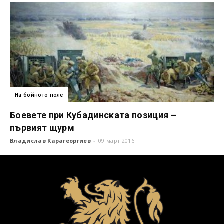
На бойното поле
Боевете при Кубадинската позиция –
първият щурм
Владислав Карагеоргиев
-
09 март 2016