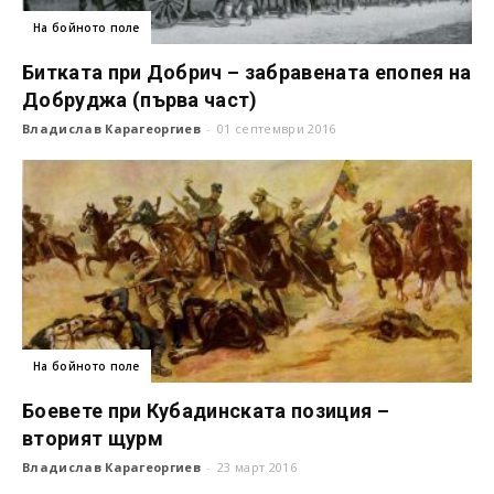
На бойното поле
Битката при Добрич – забравената епопея на
Добруджа (първа част)
Владислав Карагеоргиев
-
01 септември 2016
На бойното поле
Боевете при Кубадинската позиция –
вторият щурм
Владислав Карагеоргиев
-
23 март 2016