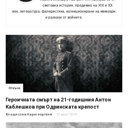
световна история, предимно на XIX и XX
век, литература, фалеристика, колекциониране на мемоари
и разкази от войните.
Откъси
Героичната смърт на 21-годишния Антон
Каблешков при Одринската крепост
Владислав Карагеоргиев
-
13 март 2019