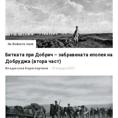
На бойното поле
Битката при Добрич – забравената епопея на
Добруджа (втора част)
Владислав Карагеоргиев
-
13 януари 2017