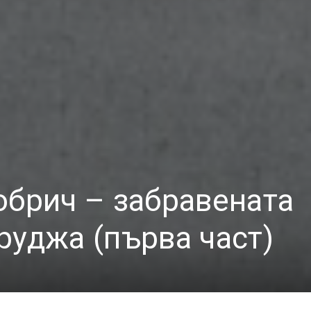
обрич – забравената
руджа (първа част)