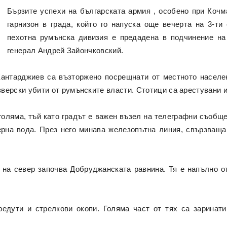
Бързите успехи на българската армия , особено при Кочм
гарнизон в града, който го напуска още вечерта на 3-ти
пехотна румънска дивизия е предадена в подчинение на 
генерал Андрей Зайончковский.
антарджиев са възторжено посрещнати от местното населен
 зверски убити от румънските власти. Стотици са арестувани и
оляма, тъй като градът е важен възел на телеграфни съобщен
рна вода. През него минава железопътна линия, свързващ
о на север започва Добруджанската равнина. Тя е напълно о
едути и стрелкови окопи. Голяма част от тях са заринати