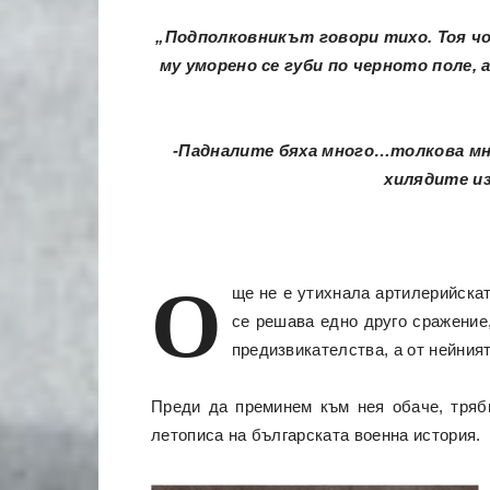
„Подполковникът говори тихо. Тоя чо
му уморено се губи по черното поле,
-Падналите бяха много…толкова мног
хилядите из
О
ще не е утихнала артилерийскат
се решава едно друго сражение,
предизвикателства, а от нейния
Преди да преминем към нея обаче, тряб
летописа на българската военна история.