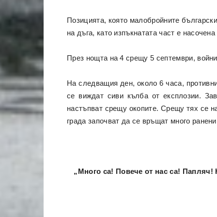
Позицията, която малобройните български 
на дъга, като изпъкнатата част е насочена
През нощта на 4 срещу 5 септември, войни
На следващия ден, около 6 часа, противни
се виждат сиви кълба от експлозии. Зав
настъпват срещу окопите. Срещу тях се на
града започват да се връщат много ранени
„Много са! Повече от нас са! Папляч! 