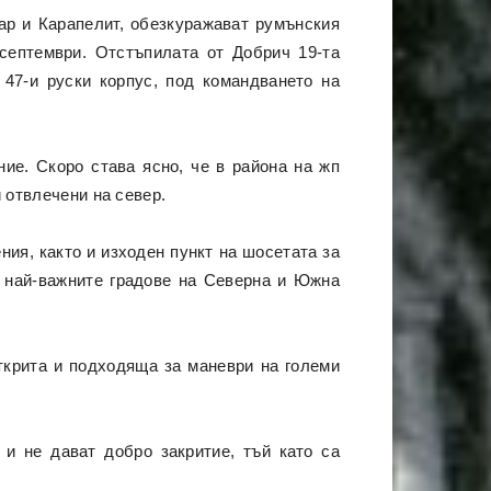
ар и Карапелит, обезкуражават румънския
 септември. Отстъпилата от Добрич 19-та
47-и руски корпус, под командването на
ие. Скоро става ясно, че в района на жп
 отвлечени на север.
ия, както и изходен пункт на шосетата за
а най-важните градове на Северна и Южна
ткрита и подходяща за маневри на големи
 и не дават добро закритие, тъй като са