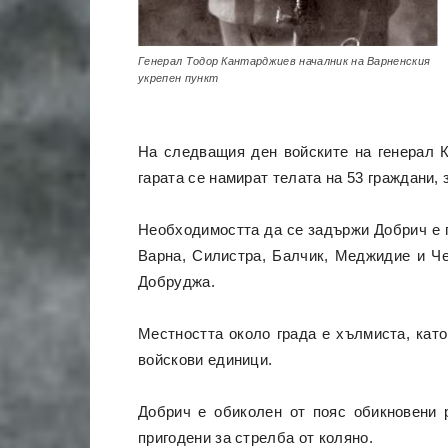
Генерал Тодор Кантарджиев началник на Варненския
укрепен пункт
На следващия ден войските на генерал К
гарата се намират телата на 53 граждани,
Необходимостта да се задържи Добрич е г
Варна, Силистра, Балчик, Меджидие и Че
Добруджа.
Местността около града е хълмиста, кат
войскови единици.
Добрич е обиколен от пояс обикновени р
пригодени за стрелба от коляно.