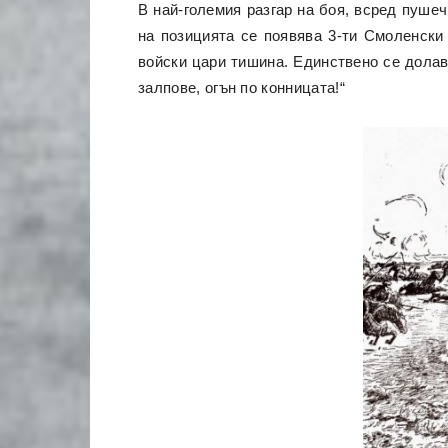
В най-големия разгар на боя, всред пуше
на позицията се появява 3-ти Смоленски 
войски цари тишина. Единствено се долавя
залпове, огън по конницата!“