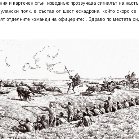
чния и картечен огън, изведнъж прозвучава сигналът на наст
улански полк, в състав от шест ескадрона, който скоро се 
т отделните команди на офицерите: „ Здраво по местата си,