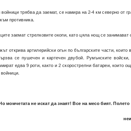
войници трябва да заемат, се намира на 2-4 км северно от 
 към противника.
ците заемат стрелковите окопи, като цяла нощ се занимават 
кът открива артилерийски огън по българските части, които 
ързва се пушечен и картечен двубой. Румънските войски,
мират едва 9 роти, както и 2 скорострелни батареи, които ощ
 войници.
Но момчетата не искат да знаят! Все на месо бият. Полет
неи