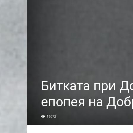
Битката при Д
епопея на Доб
16572