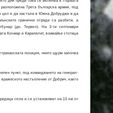
оято дни преди това се включва в Първата
е разположена Трета българска армия, под
о цел е да настъпи в Южна Добруджа и да
мънските гранични отряди са разбити, а
бунар (дн. Тервел). На 3-ти септември
ата Кочмар и Карапелит, взимайки стотици
утраканската позиция, чиито щурм започва
епен пункт, под командването на генерал-
 вражеското настъпление от Добрич, както
редица села и се установяват на 10 км от