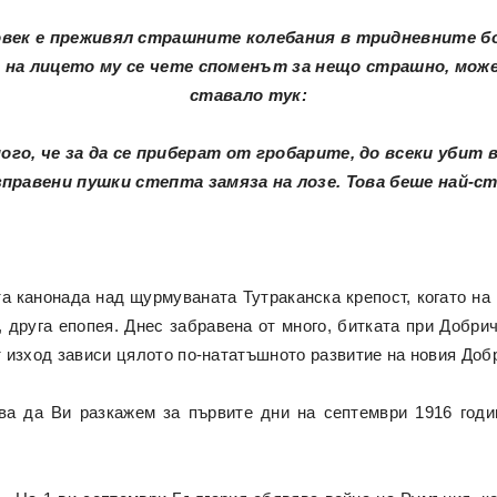
век е преживял страшните колебания в тридневните бо
 а на лицето му се чете споменът за нещо страшно, мож
ставало тук:
о, че за да се приберат от гробарите, до всеки убит 
правени пушки степта замяза на лозе. Това беше най
а канонада над щурмуваната Тутраканска крепост, когато на
 друга епопея. Днес забравена от многo, битката при Добри
т изход зависи цялото по-нататъшното развитие на новия Доб
ва да Ви разкажем за първите дни на септември 1916 годи