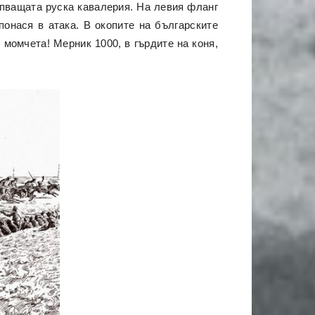
ъпващата руска кавалерия. На левия фланг
понася в атака. В окопите на българските
 момчета! Мерник 1000, в гърдите на коня,