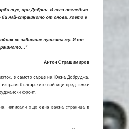
рби тук, при Добрич. И сега погледът
е би най-страшното от онова, което е
войник се забиваше пушката му. И от
-страшното…“
Антон Страшимиров
 изток, в самото сърце на Южна Добруджа,
ч изправя българските войници пред тежки
руджански фронт.
на, написали още една важна страница в