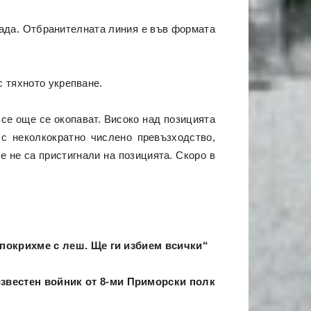
града. Отбранителната линия е във формата
с тяхното укрепване.
все още се окопават. Високо над позицията
 с неколкократно числено превъзходство,
е не са пристигнали на позицията. Скоро в
о покрихме с леш. Ще ги избием всички“
звестен войник от 8-ми Приморски полк