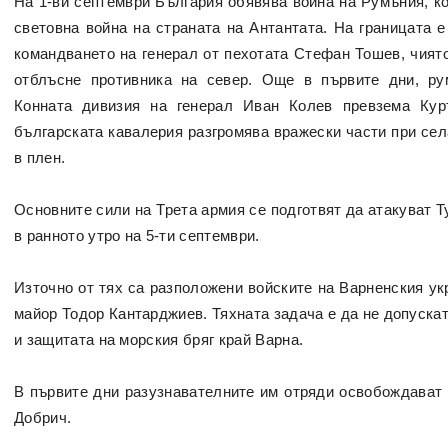
На 1-ви септември България обявява война на Румъния, к
световна война на страната на Антантата. На границата 
командването на генерал от пехотата Стефан Тошев, чият
отблъсне противника на север. Още в първите дни, ру
Конната дивизия на генерал Иван Колев превзема Курт
българската кавалерия разгромява вражески части при сел
в плен.
Основните сили на Трета армия се подготвят да атакуват Т
в ранното утро на 5-ти септември.
Източно от тях са разположени войските на Варненския укр
майор Тодор Кантарджиев. Тяхната задача е да не допускат
и защитата на морския бряг край Варна.
В първите дни разузнавателните им отряди освобождават 
Добрич.