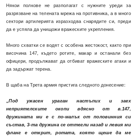
Някои полкове не разполагат с нужните уреди за
разрязване на телената мрежа на противника, а в много
сектори артилерията изразходва снарядите си, преди
да е успяла да унищожи вражеските укрепления.
Много схватки се водят с особена жестокост, както при
височина 147, където ротите, макар и останали без
офицери, продължават да отбиват вражеските атаки и
да задържат терена.
В щаба на Трета армия пристига следното донесение:
„
Под ужасен ураган настъпих и заех
неприятелските окопи вдясно от в.147,
дружината ми е с по-малък от половинния си
състав, 3-та дружина се оттегли назад и левия ми
фланг е открит, ротата, която щеше да ме