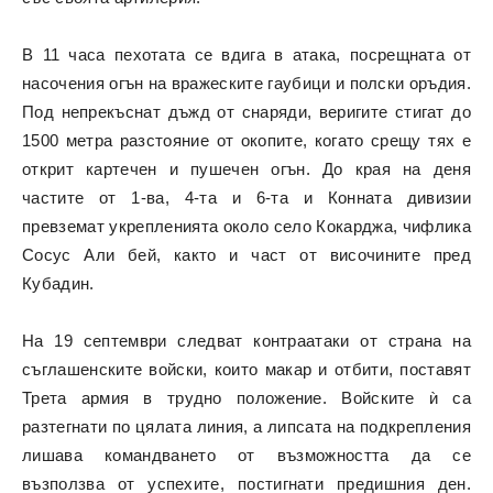
В 11 часа пехотата се вдига в атака, посрещната от
насочения огън на вражеските гаубици и полски оръдия.
Под непрекъснат дъжд от снаряди, веригите стигат до
1500 метра разстояние от окопите, когато срещу тях е
открит картечен и пушечен огън.
До края на деня
частите от 1-ва, 4-та и 6-та и Конната дивизии
превземат укрепленията около село Кокарджа, чифлика
Сосус Али бей, както и част от височините пред
Кубадин.
На 19 септември следват контраатаки от страна на
съглашенските войски, които макар и отбити, поставят
Трета армия в трудно положение. Войските ѝ са
разтегнати по цялата линия, а липсата на подкрепления
лишава командването от възможността да се
възползва от успехите, постигнати предишния ден.