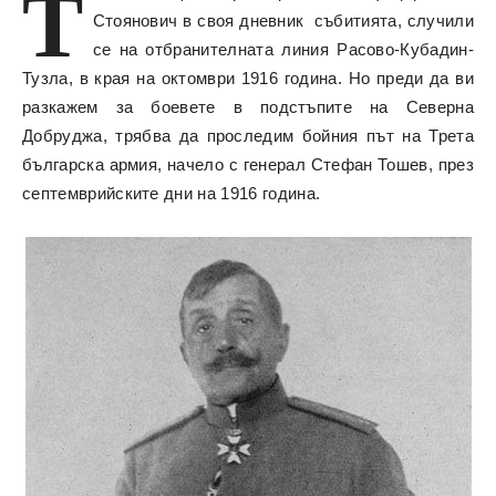
Т
Стоянович в своя дневник събитията, случили
се на отбранителната линия Расово-Кубадин-
Тузла, в края на октомври 1916 година. Но преди да ви
разкажем за боевете в подстъпите на Северна
Добруджа, трябва да проследим бойния път на Трета
българска армия, начело с генерал Стефан Тошев, през
септемврийските дни на 1916 година.