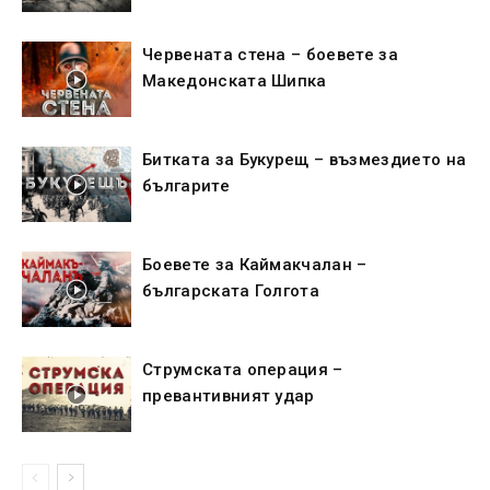
Червената стена – боевете за
Македонската Шипка
Битката за Букурещ – възмездието на
българите
Боевете за Каймакчалан –
българската Голгота
Струмската операция –
превантивният удар