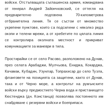
войски.
Отстъпващата съглашенска армия, командвана
от генерал Андрей Зайончковский, се оттегля на
предварително подговена 70-километрова
отбранителна линия.
Тя се състои от множество
укрепени пунктове, които са подсилени с няколко реда
окопи и телени мрежи, а от хребетите по цялата линия
се контролира околната местност и прикриват
комуникациите за маневри в тила.
Простирайки се от село Расово, разположено на Дунав,
през селата Арабаджи, Мулчьова, Ениджа, Кокарджа,
Качамак, Кубадин, Узунлар, Топрахисар до село Тузла,
фланговете на позицията са защитени, както от Дунав,
така и от Черно море, а контролът на румънските
войски върху предмостието Черна вода и пристанището
Кюстенджа (дн. Констанца) позволява постоянното им
снабдяване с резервни войски и боеприпаси.