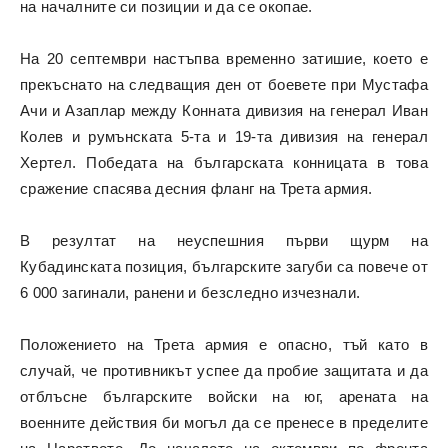
на началните си позиции и да се окопае.
На 20 септември настъпва временно затишие, което е
прекъснато на следващия ден от боевете при Мустафа
Ачи и Азаплар между Конната дивизия на генерал Иван
Колев и румънската 5-та и
19-та дивизия на генерал
Хертел. Победата на българската конницата в това
сражение спасява десния фланг на Трета армия.
В резултат на неуспешния първи щурм на
Кубадинската позиция, българските загуби са повече от
6 000 загинали, ранени и безследно изчезнали.
Положението на Трета армия е опасно, тъй като в
случай, че противникът успее да пробие защитата и да
отблъсне българските войски на юг, арената на
военните действия би могъл да се пренесе в пределите