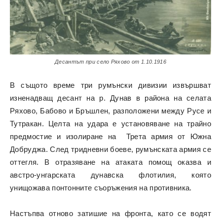
Десантът при село Ряхово от 1.10.1916
В същото време три румънски дивизии извършват
изненадващ десант на р. Дунав в района на селата
Ряхово, Бабово и Бръшлен, разположени между Русе и
Тутракан. Целта на удара е установяване на трайно
предмостие и изолиране на Трета армия от Южна
Добруджа. След тридневни боеве, румънската армия се
оттегля. В отразяване на атаката помощ оказва и
австро-унгарската дунавска флотилия, която
унищожава понтонните съоръжения на противника.
Настъпва отново затишие на фронта, като се водят