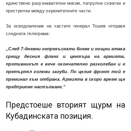
единствено разузнавателни мисии, патрулни схватки и
престрелки между охранителните части.
За осведомление на частите генерал Тошев отправя
следната телеграма:
„След 7-дневни непрекъснати боеве и нощни атака
срещу десния фланг и центъра на армията,
противникът е вече окончателно разколебан и е
претърпял големи загуби. По целия фронт той е
преминал към отбрана. Армията в скоро време ще
предприеме настъпване.“
Предстоеше вторият щурм на
Кубадинската позиция.