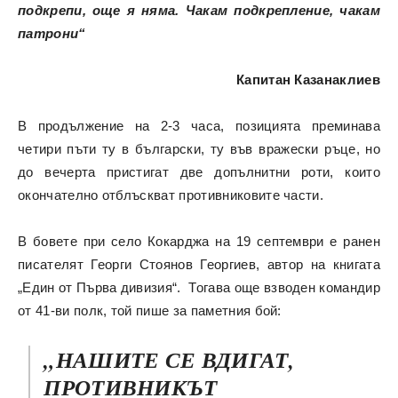
подкрепи, още я няма. Чакам подкрепление, чакам
патрони“
Капитан Казанаклиев
В продължение на 2-3 часа, позицията преминава
четири пъти ту в български, ту във вражески ръце, но
до вечерта пристигат две допълнитни роти, които
окончателно отблъскват противниковите части.
В бовете при село Кокарджа на 19 септември е ранен
писателят Георги Стоянов Георгиев, автор на книгата
„Един от Първа дивизия“. Тогава още взводен командир
от 41-ви полк, той пише за паметния бой:
„НАШИТЕ СЕ ВДИГАТ,
ПРОТИВНИКЪТ