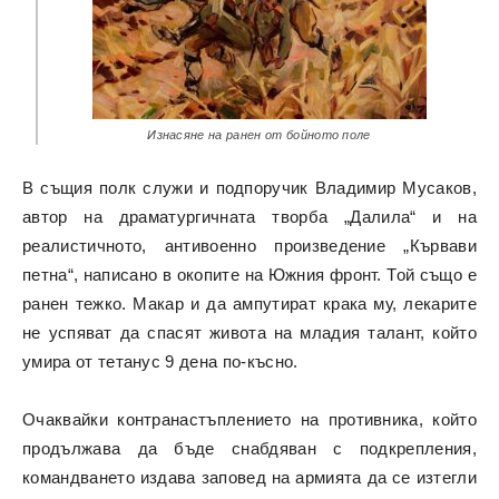
Изнасяне на ранен от бойното поле
В същия полк служи и подпоручик Владимир Мусаков,
автор на драматургичната творба „Далила“ и на
реалистичното, антивоенно произведение „Кървави
петна“, написано в окопите на Южния фронт. Той също е
ранен тежко. Макар и да ампутират крака му, лекарите
не успяват да спасят живота на младия талант, който
умира от тетанус 9 дeна по-късно.
Очаквайки контранастъплението на противника, който
продължава да бъде снабдяван с подкрепления,
командването издава заповед на армията да се изтегли