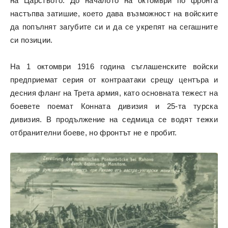
на Царството.
До началото на октомври по фронта
настъпва затишие, което дава възможност на войските
да попълнят загубите си и да се укрепят на сегашните
си позиции.
На 1 октомври 1916 година съглашенските войски
предприемат серия от контраатаки срещу центъра и
десния фланг на Трета армия, като основната тежест на
боевете поемат Конната дивизия и 25-та турска
дивизия. В продължение на седмица се водят тежки
отбранителни боеве, но фронтът не е пробит.