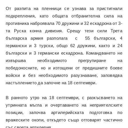
От разпита на пленници се узнава за пристигнали
подкрепления, като общата отбранителна сила на
противника наброявала 70 дружини и 32 ескадрона от 3-
та Руска конна дивизия. Срещу тези сили Трета
българска армия разполага с 55 български, 4
германски и 3 турски, общо 62 дружини, както и 24
български и 3 германски ескадрона.
Командването не
извършва необходимото прегрупиране на
победоносните, но и изтощени от предишните боеве
войски и без необходимото разузнаване, заповядва
настъплението да започне на 18 септември.
В ранното утро на 18 септември, с разкъсването на
утринната мъгла и очертаването на неприятелските
позиции, започва артилерийската подготовка по
вражеските окопи, откъдето също отговарят частично
със своята артилерия.