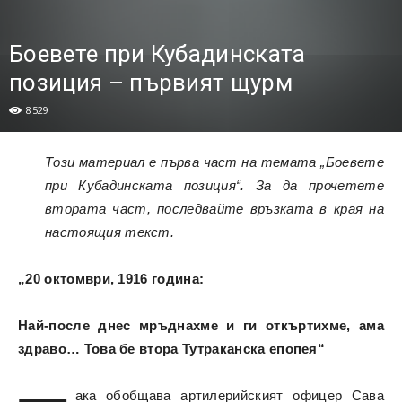
Боевете при Кубадинската
позиция – първият щурм
8529
Този материал е първа част на темата „Боевете
при Кубадинската позиция“. За да прочетете
втората част, последвайте връзката в края на
настоящия текст.
„20 октомври, 1916 година:
Най-после днес мръднахме и ги откъртихме, ама
здраво… Това бе втора Тутраканска епопея“
ака обобщава артилерийският офицер Сава