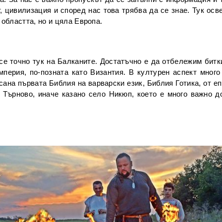
 цивилизация и според нас това трябва да се знае. Тук осве
областта, но и цяла Европа.
 се точно тук на Балканите. Достатъчно е да отбележим бит
мперия, по-позната като Византия. В културен аспект много
сана първата Библия на варварски език, Библия Готика, от 
Търново, иначе казано село Никюп, което е много важно до