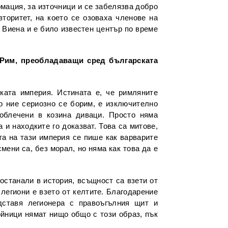
рмация, за източници и се забелязва добро
торитет, на което се озоваха членове на
т Виена и е било известен център по време
с Рим, преобладаващи сред българската
ката империя. Истината е, че римляните
то ние сериозно се борим, е изключително
 облечени в козина диваци. Просто няма
 и находките го доказват. Това са митове,
та на тази империя се пише как варварите
смени са, без морал, но няма как това да е
останали в история, всъщност са взети от
легиони е взето от келтите. Благодарение
дставя легионера с правоъгълния щит и
ойници нямат нищо общо с този образ, пък