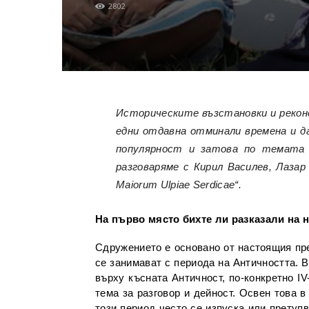
2802
Историческите възстановки и реконс
едни отдавна отминали времена и да
популярност и затова по темата 
разговаряме с Кирил Василев, Лаза
Maiorum Ulpiae Serdicae“.
На първо място бихте ли разказали на 
Сдружението е основано от настоящия пр
се занимават с периода на Античността. В
върху късната Античност, по-конкретно IV
тема за разговор и дейност. Освен това в
този период често се изпуска или претупв