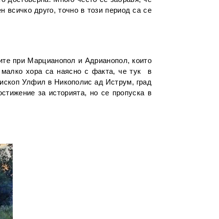
н всичко друго, точно в този период са се
ките при Марцианопол и Адрианопол, които
 малко хора са наясно с факта, че тук в
епископ Улфил в Никополис ад Иструм, град
стижение за историята, но се пропуска в