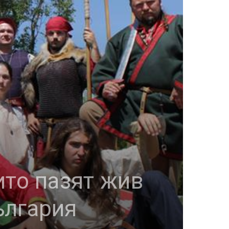
ито пазят жив
ългария