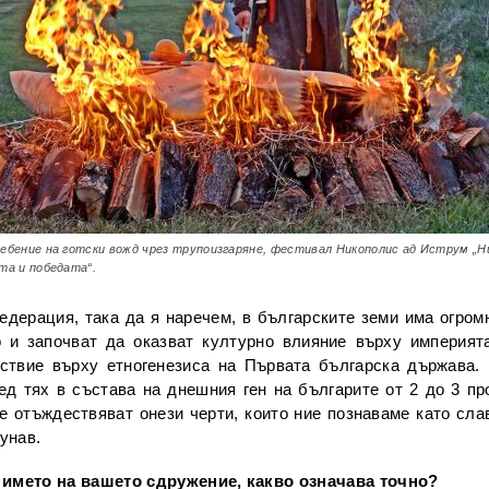
ебение на готски вожд чрез трупоизгаряне, фестивал Никополис ад Иструм „Н
та и победата“.
дерация, така да я наречем, в българските земи има огром
о и започват да оказват културно влияние върху империя
ствие върху етногенезиса на Първата българска държава.
ед тях в състава на днешния ген на българите от 2 до 3 пр
е отъждествяват онези черти, които ние познаваме като слав
унав.
 името на вашето сдружение, какво означава точно?