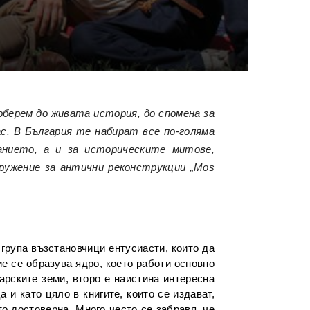
берем до живата история, до спомена за
ас. В България те набират все по-голяма
анието, а и за историческите митове,
ружение за антични реконструкции „Mos
рупа възстановчици ентусиасти, които да
ие се образува ядро, което работи основно
гарските земи, второ е наистина интересна
 и като цяло в книгите, които се издават,
то достоверна. Много често се забравя, че