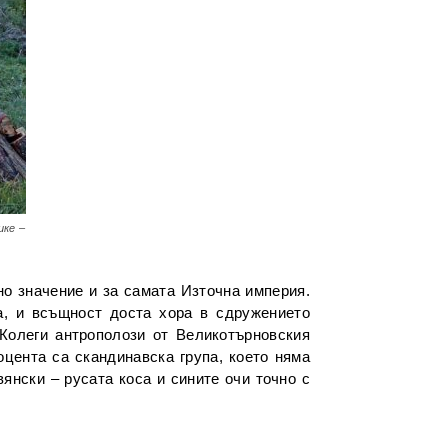
ике –
но значение и за самата Източна империя.
та, и всъщност доста хора в сдружението
 Колеги антрополози от Великотърновския
оцента са скандинавска група, което няма
янски – русата коса и сините очи точно с