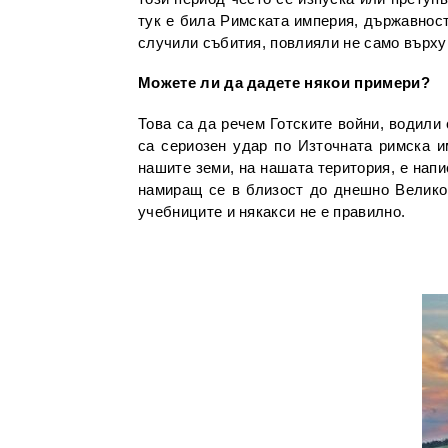
тук е била Римската империя, държавност,
случили събития, повлияли не само върху 
Можете ли да дадете някои примери?
Това са да речем Готските войни, водили
са сериозен удар по Източната римска и
нашите земи, на нашата територия, е напи
намиращ се в близост до днешно Велико 
учебниците и някакси не е правилно.