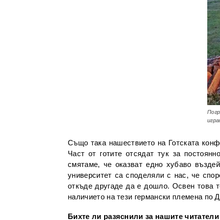
Погр
игра
Също така нашествието на Готската конфе
Част от готите отсядат тук за постоянн
смятаме, че оказват едно хубаво въздей
университет са споделяли с нас, че спор
откъде другаде да е дошло. Освен това т
наличието на тези германски племена по Д
Бихте ли разяснили за нашите читатели