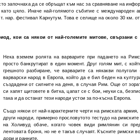
есто започнаха да се обръщат към нас за сравняване на инфо
като цяло. Иначе най-голямото събитие с международен ав
т. нар. фестивал Карнутум. Това е селище на около 30 км. о
риод, кои са някои от най-големите митове, свързани 
Нека вземем ролята на варварите при падането на Римс
просто банкрутират в един момент. Друг голям мит, с кой
грешното разбиране, че варварите са някакви полуголи
варварски народ в Европа, който да е бил беден на култура
създадени от силните на деня, в случая Рим. Още от зора
си хапят щитовете в битка, цапат се с бои, неуки са, безпи
така и да останат тези народи устои за по-късна Европа.
Също някои от най-характерните черти на римската армия, 
други народи, примерно прословутото тестудо на римските 
на Холивуд обаче, когато човек види римлянин си пре
лентовата броня, но не е такъв случаят. Късните римски в
дори и ранните.