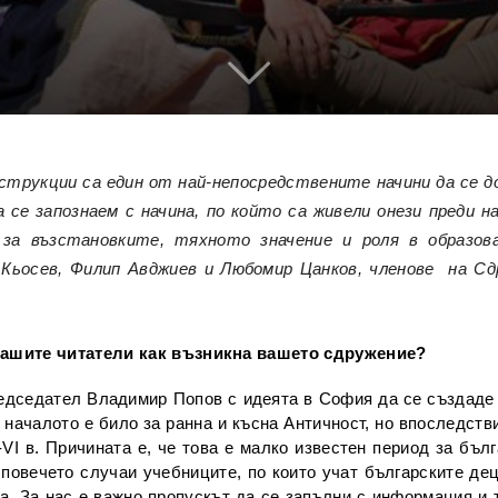
трукции са един от най-непосредствените начини да се до
 се запознаем с начина, по който са живели онези преди н
за възстановките, тяхното значение и роля в образов
р Кьосев, Филип Авджиев и Любомир Цанков, членове на
Сд
нашите читатели как възникна вашето сдружение?
едседател Владимир Попов с идеята в София да се създаде г
 началото е било за ранна и късна Античност, но впоследств
-VI в. Причината е, че това е малко известен период за бъл
 повечето случаи учебниците, по които учат българските деца
а. За нас е важно пропускът да се запълни с информация и 