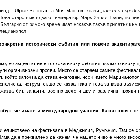
риод – Ulpiae Serdicaе, а Mos Maiorum значи
„завет на предц
 Това старо име идва от император Марк Улпий Траян, по чие
България от римско време имат някакъв такъв придатък към и
клецианопол.
конкретни исторически събития или повече акцентирате
ко, но акцентът не е толкова върху събития, колкото върху 
уги организирани прояви. Много се стараем самите фестивали
, който започва да става ежегоден, носи името Марцианопол
ополис ад иструм, също се казва така и това запазва възмо
оказва бит, занаяти, военно дело и други различни прояви 
сбук, че имате и международни участия. Какво носят те 
и единствено на фестивала в Меджидия, Румъния. Там се ср
Няма да е прехвалено да кажем, че нашето ниво е много висок