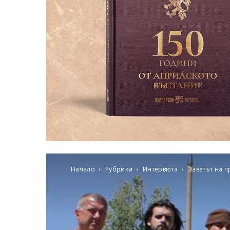
Начало
Рубрики
Интервюта
Заветът на п