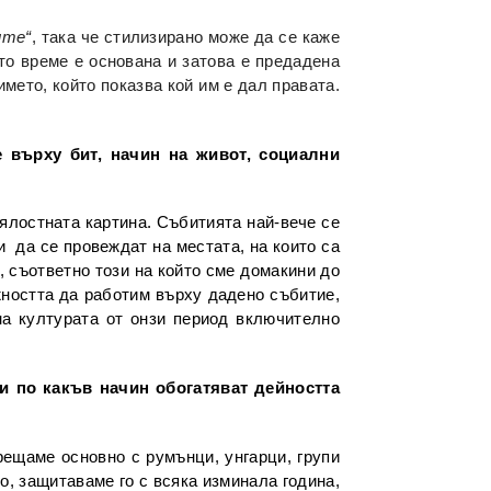
ите“
, така че стилизирано може да се каже
то време е основана и затова е предадена
мето, който показва кой им е дал правата.
 върху бит, начин на живот, социални
цялостната картина. Събитията най-вече се
 да се провеждат на местата, на които са
, съответно този на който сме домакини до
жността да работим върху дадено събитие,
на културата от онзи период включително
и по какъв начин обогатяват дейността
ещаме основно с румънци, унгарци, групи
о, защитаваме го с всяка изминала година,