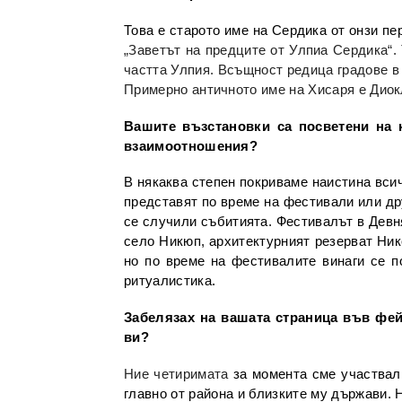
Това е старото име на Сердика от онзи пе
„Заветът на предците от Улпиа Сердика“.
частта Улпия. Всъщност редица градове в 
Примерно античното име на Хисаря е Дио
Вашите възстановки са посветени на 
взаимоотношения?
В някаква степен покриваме наистина всич
представят по време на фестивали или др
се случили събитията. Фестивалът в Девня
село Никюп, архитектурният резерват Ник
но по време на фестивалите винаги се п
ритуалистика.
Забелязах на вашата страница във фей
ви?
Ние четиримата
за момента сме участвал
главно от района и близките му държави. 