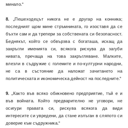
минало.“
8.
„Пешеходецът никога не е другар на конника;
последният щом мине стръмнината, го изоставя да се
бъхти сам и да трепери за собствената си безопасност.
Беднякът, който се обвързва с богаташа, искащ да
закръгли именията си, всякога рискува да загуби
нивата, пречаща на това закръгляване. Малките,
влезли в съдружие с големите и по-културни народни,
не са в състояние да наложат зачитането на
политическата и икономическа дейност на последните.“
9.
„Както във всяко обикновено предприятие, тъй е и
във войната. Който предварително не уговори, не
осигури правата си, рискува всякога да види
интересите си увредени, да стане излъган в сляпото си
доверие към съдружника.“