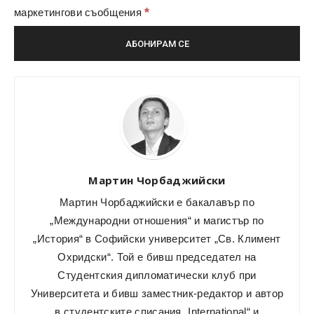
*
маркетингови съобщения
Мартин Чорбаджийски
Мартин Чорбаджийски е бакалавър по
„Международни отношения“ и магистър по
„История“ в Софийски университет „Св. Климент
Охридски“. Той е бивш председател на
Студентския дипломатически клуб при
Университета и бивш заместник-редактор и автор
в студентските списания „International“ и