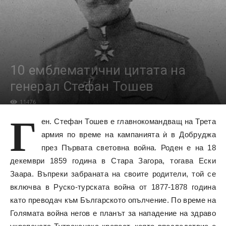
10 емблематични цитата на
генерал Стефан Тошев
11476
Г
ен. Стефан Тошев е главнокомандващ на Трета
армия по време на кампанията ѝ в Добруджа
през Първата световна война. Роден е на 18
декември 1859 година в Стара Загора, тогава Ески
Заара. Въпреки забраната на своите родители, той се
включва в Руско-турската война от 1877-1878 година
като преводач към Българското опълчение. По време на
Голямата война негов е планът за нападение на здраво