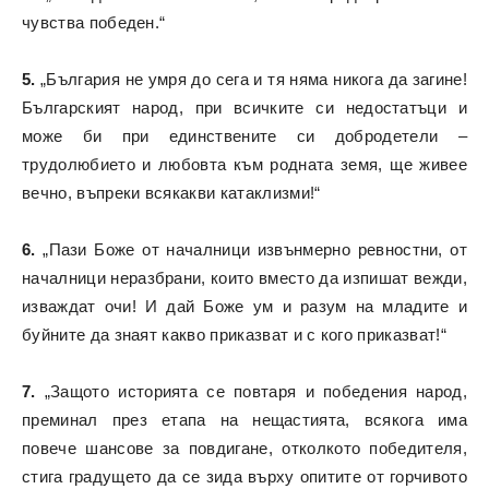
чувства победен.“
5.
„България не умря до сега и тя няма никога да загине!
Българският народ, при всичките си недостатъци и
може би при единствените си добродетели –
трудолюбието и любовта към родната земя, ще живее
вечно, въпреки всякакви катаклизми!“
6.
„Пази Боже от началници извънмерно ревностни, от
началници неразбрани, които вместо да изпишат вежди,
изваждат очи! И дай Боже ум и разум на младите и
буйните да знаят какво приказват и с кого приказват!“
7.
„Защото историята се повтаря и победения народ,
преминал през етапа на нещастията, всякога има
повече шансове за повдигане, отколкото победителя,
стига градущето да се зида върху опитите от горчивото