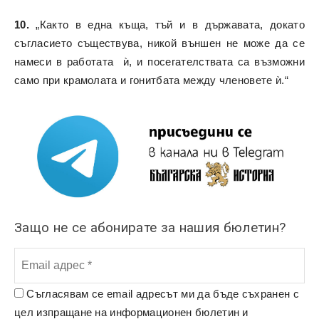
10.
„Както в една къща, тъй и в държавата, докато
съгласието съществува, никой външен не може да се
намеси в работата ѝ, и посегателствата са възможни
само при крамолата и гонитбата между членовете ѝ.“
Защо не се абонирате за нашия бюлетин?
Съгласявам се email адресът ми да бъде съхранен с
цел изпращане на информационен бюлетин и