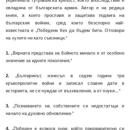
укрепената
Тутраканска крепост
, която впоследствие е
овладяна от българската армия. Автор е на редица
книги, в които прославя и защитава подвига на
българския войник, сред които безспорно най-
известната е „Победени без да бъдем бити. Отговори
на хулите ни като съюзници.“
1.
„Вярната представа на бойното минало е от особено
значение за идните поколения.“
2.
„Българинът, изнесъл в седем години три
кръвопролитни войни и записал славни дати в
историята, не се нуждае от възхваления, а от поуки…“
3.
„Познаването на собствените си недостатъци е
начало на духовно обновление.”
4.
„Победен е всякога онзи, който предварително се