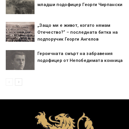
младши подофицер Георги Чирпански
„Защо ми е живот, когато нямам
Отечество?“ – последната битка на
подпоручик Георги Ангелов
Героичната смърт на забравения
подофицер от Непобедимата конница