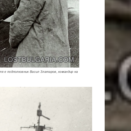
еля е подполковник Васил Златаров, командир на