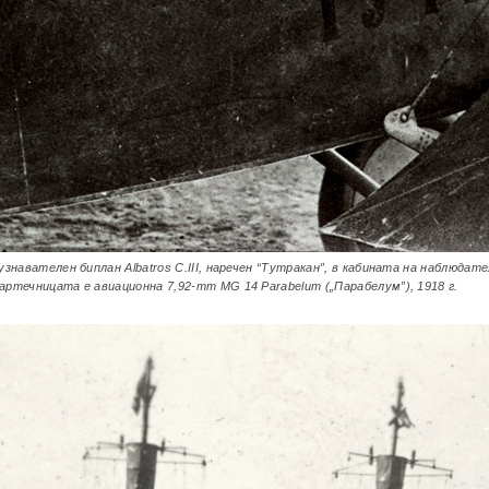
знавателен биплан Albatros C.III, наречен “Тутракан”, в кабината на наблюдат
артечницата е авиационна 7,92-mm MG 14 Parabelum („Парабелум”), 1918 г.