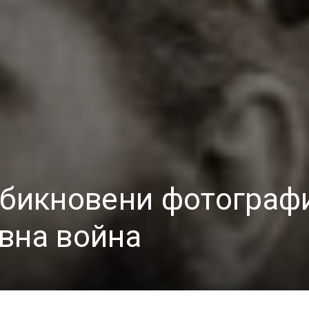
обикновени фотограф
вна война