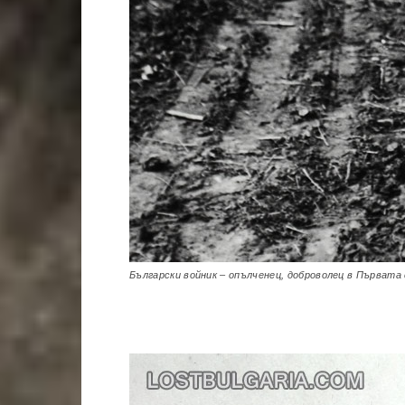
Български войник – опълченец, доброволец в Първата