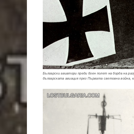
Български авиатори преди боен полет на борда на разу
българската авиация през Първата световна война, к