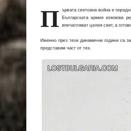
П
ървата световна война е поредн
Българската армия извоюва ре
впечатляват целия свят, а гото
Именно през тези динамични години са за
представим част от тях.