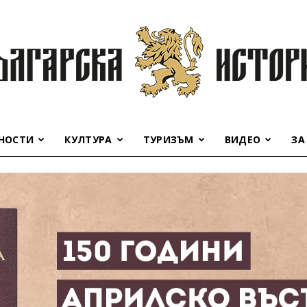
НОСТИ
КУЛТУРА
ТУРИЗЪМ
ВИДЕО
ЗА
Българска
история