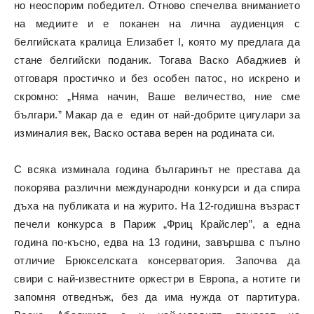
но неоспорим победител. Отново спечелва вниманието
на медиите и е поканен на лична аудиенция с
белгийската кралица Елизабет I, която му предлага да
стане белгийски поданик. Тогава Васко Абаджиев ѝ
отговаря простичко и без особен патос, но искрено и
скромно: „Няма начин, Ваше величество, ние сме
българи.” Макар да е един от най-добрите цигулари за
изминалия век, Васко остава верен на родината си.
С всяка изминала година българинът не престава да
покорява различни международни конкурси и да спира
дъха на публиката и на журито. На 12-годишна възраст
печели конкурса в Париж „Фриц Крайслер”, а една
година по-късно, едва на 13 години, завършва с пълно
отличие Брюкселската консерватория. Започва да
свири с най-известните оркестри в Европа, а нотите ги
запомня отведнъж, без да има нужда от партитура.