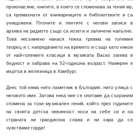
произнасяне, книгите, в които се споменава за гения му,
са премахнати от книжарниците и библиотеките и са
унищожени. Плочите и лентите с негови записи в
архива на радиото също са иззети и заличени напълно.
Това несъмнено нанася тежка травма на големия
творец и с напредването на времето и също като някои
от най-големите класици в музиката Васко загива в
бедност и забрава на 52-годишна възраст. Намерен е
мъртъв в железница в Хамбург.
Днес той няма нито паметник в България, нито улица с
неговото име. Затова нека ние се опитаме да съхраним
спомена за този музикален гений, който през годините
на своята детска невинност носи на себе си и на
страната ни грандиозна слава и ни кара да се
чувстваме горди!