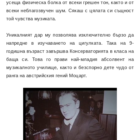
усеща физическа болка от всеки грешен тон, както и от
всеки неблагозвучен шум. Сякаш с цялата си същност
той чувства музиката.
Уникалният дар му позволява изключително бързо да
напредне в изучаването на цигулката. Така на 9-
годишна възраст завършва Консерваторията в класа на
баща си. Това го прави най-младия абсолвент на
музикалното училище, както и безспорно дете чудо от
ранга на австрийския гений Моцарт.