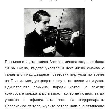
По-късно същата година Васко заминава заедно с баща
си за Виена, където участва и несъмнено смайва с
таланта си над двадесет световни виртуози по време
на Първия международен конкурс по пеене и цигулка.
Единствената причина, поради която не печели
конкурса е крехката му възраст, която не позволява да
участва в официалната част на надпреварата.
Независимо от това, журито остава напълно стъписано