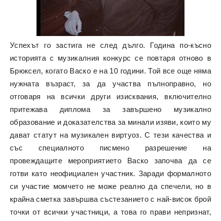
Успехът го застига не след дълго. Година по-късно
историята с музикалния конкурс се повтаря отново в
Брюксел, когато Васко е на 10 години. Той все още няма
нужната възраст, за да участва пълноправно, но
отговаря на всички други изисквания, включително
притежава диплома за завършено музикално
образование и доказателства за минали изяви, които му
дават статут на музикален виртуоз. С тези качества и
със специалното писмено разрешение на
провеждащите мероприятието Васко започва да се
готви като неофициален участник. Заради формалното
си участие момчето не може реално да спечели, но в
крайна сметка завършва състезанието с най-висок брой
точки от всички участници, а това го прави непризнат,