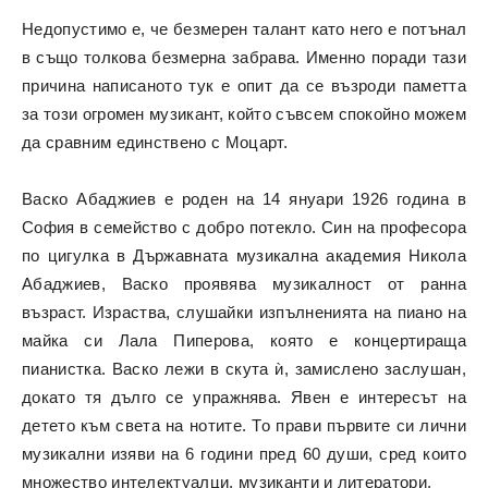
Недопустимо е, че безмерен талант като него е потънал
в също толкова безмерна забрава. Именно поради тази
причина написаното тук е опит да се възроди паметта
за този огромен музикант, който съвсем спокойно можем
да сравним единствено с Моцарт.
Васко Абаджиев е роден на 14 януари 1926 година в
София в семейство с добро потекло. Син на професора
по цигулка в Държавната музикална академия Никола
Абаджиев, Васко проявява музикалност от ранна
възраст. Израства, слушайки изпълненията на пиано на
майка си Лала Пиперова, която е концертираща
пианистка. Васко лежи в скута ѝ, замислено заслушан,
докато тя дълго се упражнява. Явен е интересът на
детето към света на нотите. То прави първите си лични
музикални изяви на 6 години пред 60 души, сред които
множество интелектуалци, музиканти и литератори.