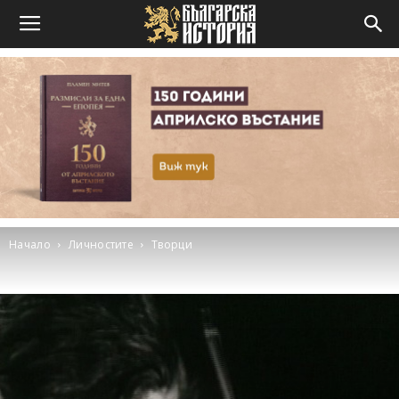
Начало
Личностите
Творци