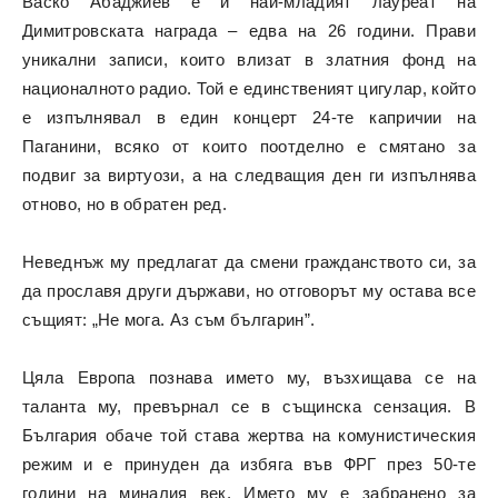
Васко Абаджиев е и най-младият лауреат на
Димитровската награда – едва на 26 години. Прави
уникални записи, които влизат в златния фонд на
националното радио. Той е единственият цигулар, който
е изпълнявал в един концерт 24-те капричии на
Паганини, всяко от които поотделно е смятано за
подвиг за виртуози, а на следващия ден ги изпълнява
отново, но в обратен ред.
Неведнъж му предлагат да смени гражданството си, за
да прославя други държави, но отговорът му остава все
същият: „Не мога. Аз съм българин”.
Цяла Европа познава името му, възхищава се на
таланта му, превърнал се в същинска сензация. В
България обаче той става жертва на комунистическия
режим и е принуден да избяга във ФРГ през 50-те
години на миналия век. Името му е забранено за