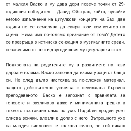
от малкия Васко и му дава дори повече точки от 29-
годишния победител – Давид Ойстрах, който, чувайки
негово изпълнение на цигулкови концерти на Бах, две
години не се осмелява да свири този композитор на
сцена. Нима има по-голямо признание от това? Детето
се превръща в истинска сензация в музикалните среди,
независимо от почти двугодишния му цигуларски стаж.
Подкрепата на родителите му в развитието на тази
дарба е голяма. Васко започва да взима уроци от баща
си. Не след дълго настоява за по-сложен материал,
защото действително усвоява с невиждана бързина
преподаваното. Васко е запознат с правилата за
тоновете и различава даже и минималната грешка в
тяхното поставяне само по ухо. Подобен вроден усет
слисва всички, влезли в допир с него. Вътрешното ухо
на младия виолонист е толкова силно, че той сякаш