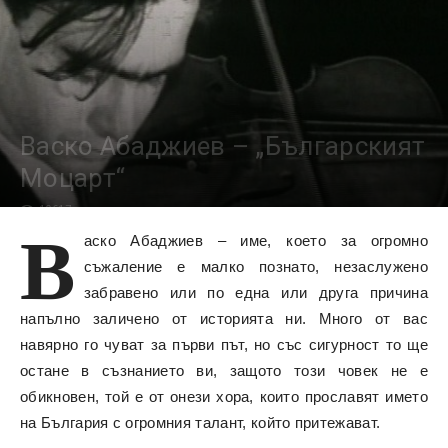
Васко Абаджиев – „Българският
Моцарт“
10617
В
аско Абаджиев – име, което за огромно
съжаление е малко познато, незаслужено
забравено или по една или друга причина
напълно заличено от историята ни. Много от вас
навярно го чуват за първи път, но със сигурност то ще
остане в съзнанието ви, защото този човек не е
обикновен, той е от онези хора, които прославят името
на България с огромния талант, който притежават.