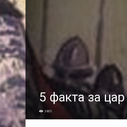
5 факта за цар
3605