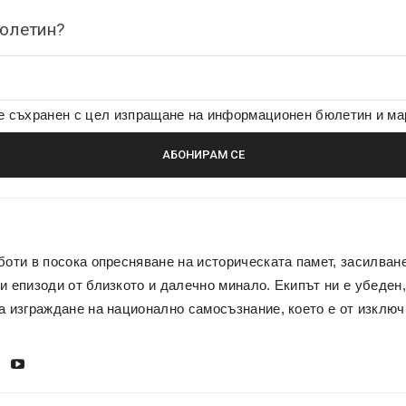
бюлетин?
де съхранен с цел изпращане на информационен бюлетин и м
боти в посока опресняване на историческата памет, засилван
и епизоди от близкото и далечно минало. Екипът ни е убеден,
а изграждане на национално самосъзнание, което е от изключ