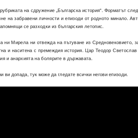
 рубриката на сдружение „Българска история“. Форматът след
не на забравени личности и епизоди от родното минало. Авт
 запомнящи се разходки из българския летопис.
а ни Мирела ни отвежда на пътуване из Средновековието, з
тна и наситена с премеждия история. Цар Теодор Светослав 
ия и анархията на болярите в държавата.
ни ви допада, тук може да гледате
всички негови епизоди
.