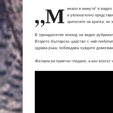
„М
инало в минути“ е видео
и увлекателно представя
зрителите на кратки, но
В тринадесетия епизод на видео рубрикат
Второто българско царство с най-любопи
здрава ръка, побеждава чуждите домогван
Желаем ви приятно гледане, а ако влогът 