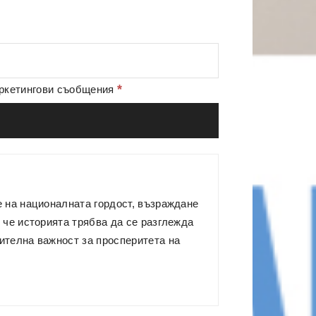
*
аркетингови съобщения
е на националната гордост, възраждане
 че историята трябва да се разглежда
ителна важност за просперитета на