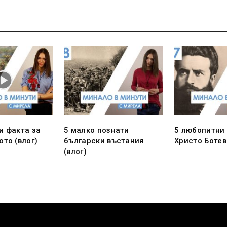
и факта за
5 малко познати
5 любопитни 
то (влог)
български въстания
Христо Ботев
(влог)