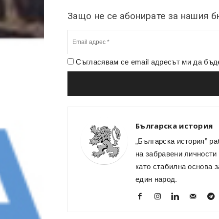
Защо не се абонирате за нашия 
Съгласявам се email адресът ми да бъ
Българска история
„Българска история” ра
на забравени личности 
като стабилна основа з
един народ.