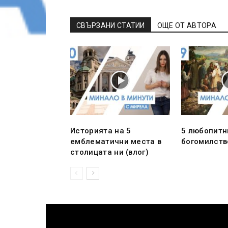
СВЪРЗАНИ СТАТИИ
ОЩЕ ОТ АВТОРА
Историята на 5
5 любопитн
емблематични места в
богомилство
столицата ни (влог)