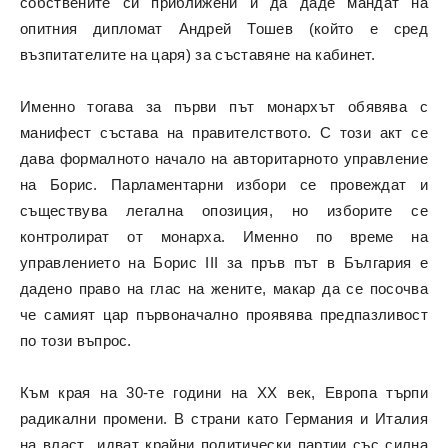
собствените си приближени и да даде мандат на
опитния дипломат Андрей Тошев (който е сред
възпитателите на царя) за съставяне на кабинет.
Именно тогава за първи път монархът обявява с
манифест състава на правителството. С този акт се
дава формалното начало на авторитарното управление
на Борис. Парламентарни избори се провеждат и
съществува легална опозиция, но изборите се
контролират от монарха. Именно по време на
управлението на Борис III за пръв път в България е
дадено право на глас на жените, макар да се посочва
че самият цар първоначално проявява предпазливост
по този въпрос.
Към края на 30-те години на ХХ век, Европа търпи
радикални промени. В страни като Германия и Италия
на власт идват крайни политически партии със силна