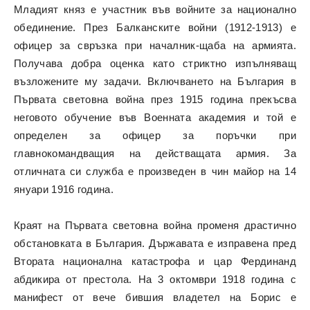
Младият княз е участник във войните за национално
обединение. През Балканските войни (1912-1913) е
офицер за свръзка при началник-щаба на армията.
Получава добра оценка като стриктно изпълняващ
възложените му задачи. Включването на България в
Първата световна война през 1915 година прекъсва
неговото обучение във Военната академия и той е
определен за офицер за поръчки при
главнокомандващия на действащата армия. За
отличната си служба е произведен в чин майор на 14
януари 1916 година.
Краят на Първата световна война променя драстично
обстановката в България. Държавата е изправена пред
Втората национална катастрофа и цар Фердинанд
абдикира от престола. На 3 октомври 1918 година с
манифест от вече бившия владетел на Борис е