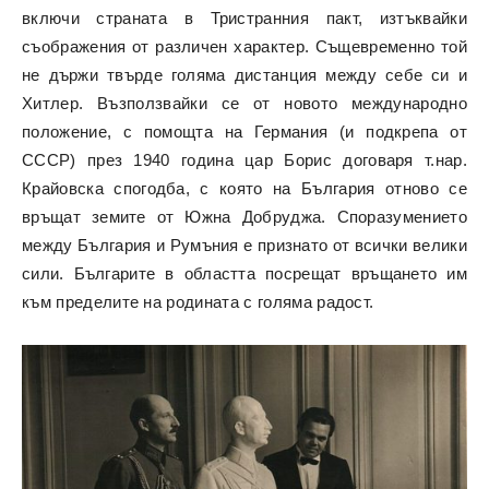
включи страната в Тристранния пакт, изтъквайки
съображения от различен характер. Същевременно той
не държи твърде голяма дистанция между себе си и
Хитлер. Възползвайки се от новото международно
положение, с помощта на Германия (и подкрепа от
СССР) през 1940 година цар Борис договаря т.нар.
Крайовска спогодба, с която на България отново се
връщат земите от Южна Добруджа. Споразумението
между България и Румъния е признато от всички велики
сили. Българите в областта посрещат връщането им
към пределите на родината с голяма радост.