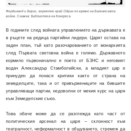
Фердинанд и Борис, вероятно край Одрин по време на Балканската
война. Снимка: Библиотека на Конгреса.
В годините след войната управлението на държавата е
в ръцете на редица партийни лидери. Царят остава на
заден план, тъй като разочарованието от монархията
след Първата световна война е голямо. Държавното
кормило първоначално е поето от БЗНС и неговият
водач Александър Стамболийски, а младият цар е
принуден да понася критики както от страна на
земеделците, така и от привържениците на бившите
управляващи партии, недоволни от мекия курс на царя
към Земеделския съюз.
Това обаче може да се разглежда като част от
политическия арсенал на царя – склонност към
театралност, неформалност в общуването, стремеж да