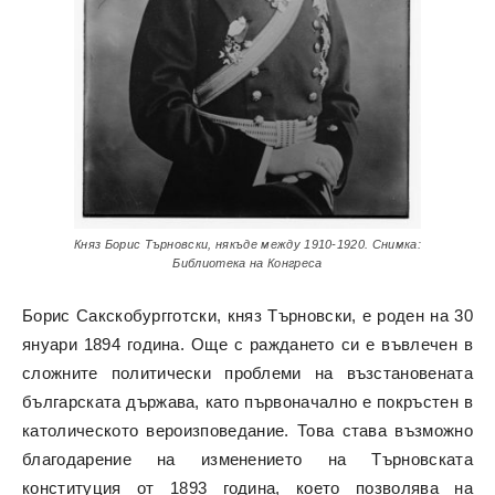
Княз Борис Търновски, някъде между 1910-1920. Снимка:
Библиотека на Конгреса
Борис Сакскобургготски, княз Търновски, е роден на 30
януари 1894 година. Още с раждането си е въвлечен в
сложните политически проблеми на възстановената
българската държава, като първоначално е покръстен в
католическото вероизповедание. Това става възможно
благодарение на изменението на Търновската
конституция от 1893 година, което позволява на