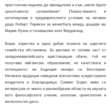
престолонаследника да принадлежи и към „
някое друго
християнско изповедание“
. Покръстването в
католицизма е предварителното условие на неговия
дядо Роберт Пармски за женитбата между дъщеря му
Мария-Луиза и тогавашния княз Фердинанд.
Борис израства в една добре позната на царските
семейства обстановка. За разлика от голяма част от
западноевропейската аристокрация обаче, той не
получава най-високо образование, но качествата и
потенциалът на бъдещия монарх са безспорни.
Неговата ерудиция неведнъж впечатлява чуждестранни
владетели и благородници. Самият Борис живо се
интересува от много и разнообразни области на науката
като философските учения, зоология, орнитология и
железопътно дело.