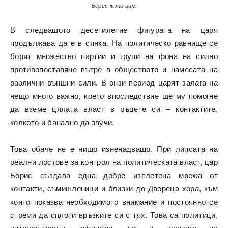
Борис като цар.
В следващото десетилетие фигурата на царя
продължава да е в сянка. На политическо равнище се
борят множество партии и групи на фона на силно
противопоставяне вътре в обществото и намесата на
различни външни сили. В онзи период царят залага на
нещо много важно, което впоследствие ще му помогне
да вземе цялата власт в ръцете си – контактите,
колкото и банално да звучи.
Това обаче не е нищо изненадващо. При липсата на
реални лостове за контрол на политическата власт, цар
Борис създава една добре изплетена мрежа от
контакти, съмишленици и близки до Двореца хора, към
които показва необходимото внимание и постоянно се
стреми да сплоти връзките си с тях. Това са политици,