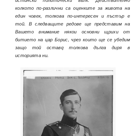
истински политически вълк. Действително
колкото по-различни са оценките за живота на
един човек, толкова по-интересен и пъстър е
той. В следващите редове ще представим на
Вашето внимание някои основни щрихи от
битието на цар Борис, чрез които ще се убедим
защо той оставq толкова дълга диря в
историята ни.