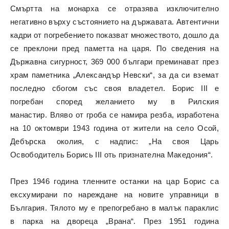
Смъртта на монарха се отразява изключително
негативно върху състоянието на държавата. Автентични
кадри от погребението показват множеството, дошло да
се преклони пред паметта на царя. По сведения на
Държавна сигурност, 369 000 българи преминават през
храм паметника „Александър Невски“, за да си вземат
последно сбогом със своя владетел. Борис III е
погребан според желанието му в Рилския
манастир. Вляво от гроба се намира резба, изработена
на 10 октомври 1943 година от жители на село Осой,
Дебърска околия, с надпис: „На своя Царь
Освободитель Борись III оть признателна Македония“.
През 1946 година тленните останки на цар Борис са
ексхумирани по нареждане на новите управници в
България. Тялото му е препогребано в малък параклис
в парка на двореца „Врана“. През 1951 година