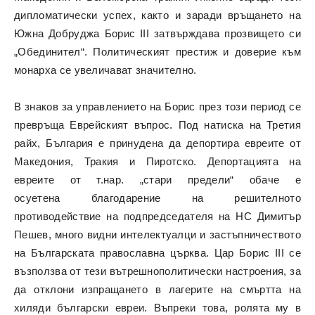
дипломатически успех, както и заради връщането на
Южна Добруджа Борис III затвърждава прозвището си
„Обединител“. Политическият престиж и доверие към
монарха се увеличават значително.
В знаков за управлението на Борис през този период се
превръща Еврейският въпрос. Под натиска на Третия
райх, България е принудена да депортира евреите от
Македония, Тракия и Пиротско. Депортацията на
евреите от т.нар. „стари предели“ обаче е
осуетена благодарение на решителното
противодействие на подпредседателя на НС Димитър
Пешев, много видни интелектуалци и застъпничеството
на Българската православна църква. Цар Борис III се
възползва от тези вътрешнополитически настроения, за
да отклони изпращането в лагерите на смъртта на
хиляди български евреи. Въпреки това, ролята му в