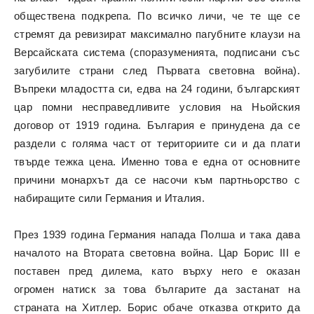
обществена подкрепа. По всичко личи, че те ще се
стремят да ревизират максимално пагубните клаузи на
Версайската система (споразуменията, подписани със
загубилите страни след Първата световна война).
Въпреки младостта си, едва на 24 години, българският
цар помни несправедливите условия на Ньойския
договор от 1919 година. България е принудена да се
раздели с голяма част от териториите си и да плати
твърде тежка цена. Именно това е една от основните
причини монархът да се насочи към партньорство с
набиращите сили Германия и Италия.
През 1939 година Германия напада Полша и така дава
началото на Втората световна война. Цар Борис III е
поставен пред дилема, като върху него е оказан
огромен натиск за това българите да застанат на
страната на Хитлер. Борис обаче отказва открито да