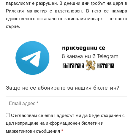
параклисът е разрушен. В днешни дни гробът на царя в
Рилския манастир е възстановен. В него се намира
единственото останало от загиналия монарх – неговото
сърце.
Защо не се абонирате за нашия бюлетин?
Съгласявам се email адресът ми да бъде съхранен с
цел изпращане на информационен бюлетин и
*
маркетингови съобщения