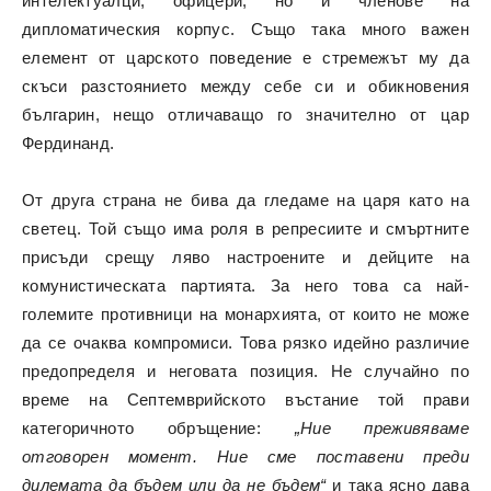
интелектуалци, офицери, но и членове на
дипломатическия корпус. Също така много важен
елемент от царското поведение е стремежът му да
скъси разстоянието между себе си и обикновения
българин, нещо отличаващо го значително от цар
Фердинанд.
От друга страна не бива да гледаме на царя като на
светец. Той също има роля в репресиите и смъртните
присъди срещу ляво настроените и дейците на
комунистическата партията. За него това са най-
големите противници на монархията, от които не може
да се очаква компромиси. Това рязко идейно различие
предопределя и неговата позиция. Не случайно по
време на Септемврийското въстание той прави
категоричното обръщение:
„Ние преживяваме
отговорен момент. Ние сме поставени преди
дилемата да бъдем или да не бъдем“
и така ясно дава