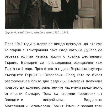
Царят до свой бюст, някъде между 1930 и 1943.
През 1941 година царят се вижда принуден да включи
България в Тристранния пакт след като на Дунава се
озовава голяма немска армия с крайна дестинация
Гърция. България се присъединява официално към
Пакта на 1 март. През същата година Вермахта окупира
съседните Гърция и Югославия. След като те биват
разгромени за близо две седмици, България получава
правото да администрира земите населени предимно с
етнически българи. Това са огромни територии от
Западните покрайнини, Вардарска
Македония и Беломорска Тракия. Именно заради този