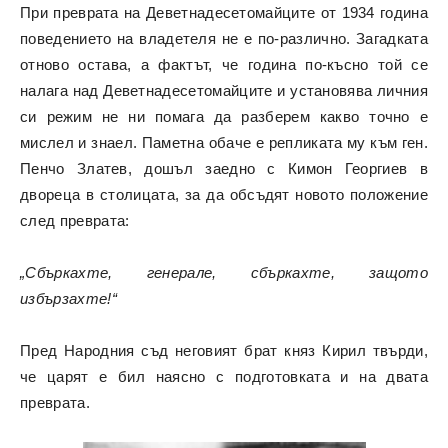
При преврата на Деветнадесетомайците от 1934 година
поведението на владетеля не е по-различно. Загадката
отново остава, а фактът, че година по-късно той се
налага над Деветнадесетомайците и установява личния
си режим не ни помага да разберем какво точно е
мислел и знаел. Паметна обаче е репликата му към ген.
Пенчо Златев, дошъл заедно с Кимон Георгиев в
двореца в столицата, за да обсъдят новото положение
след преврата:
„Сбъркахте, генерале, сбъркахте, защото
избързахте!“
Пред Народния съд неговият брат княз Кирил твърди,
че царят е бил наясно с подготовката и на двата
преврата.