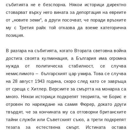
събитията не е безспорна. Някои историци директно
стоварват върху него вината за депортация на евреите
от „новите земи“, а други посочват, че поради връзките
му с Третия райх той отказва да вземе категорична
позиция.
В разгара на събитията, когато Втората световна война
достига своята кулминация, а България има огромна
нужда от политическа стабилност, се случва
немислимото – българският цар умира. Това се случва
на 28 август 1943 година, скоро след като се завръща
от среща с Хитлер. Версиите за смъртта на монарха са
много. Някои историци подкрепят теорията, че Борис е
отровен по нареждане на самия Фюрер, докато други
твърдят, че за кончината му са отговорни британските
тайни служби или Съветският съюз, а трети подкрепят
тезата за естествена смърт. Истината остава