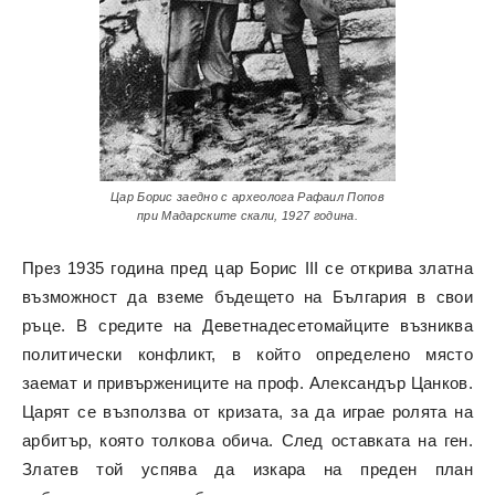
Цар Борис заедно с археолога Рафаил Попов
при Мадарските скали, 1927 година.
През 1935 година пред цар Борис III се открива златна
възможност да вземе бъдещето на България в свои
ръце. В средите на Деветнадесетомайците възниква
политически конфликт, в който определено място
заемат и привържениците на проф. Александър Цанков.
Царят се възползва от кризата, за да играе ролята на
арбитър, която толкова обича. След оставката на ген.
Златев той успява да изкара на преден план