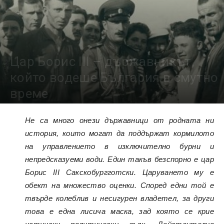
Цар Борис III – държавникът,
който водеше България в смутно
време
81176
Не са много онези държавници от родната ни
история, които могат да поддържат кормилото
на управлението в изключително бурни и
непредсказуеми води. Един такъв безспорно е цар
Борис III Сакскобургготски. Царуването му е
обект на множество оценки. Според едни той е
твърде колеблив и несигурен владетел, за други
това е една лисича маска, зад която се крие