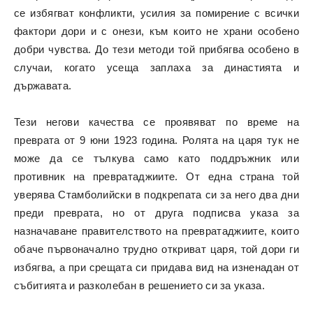
се избягват конфликти, усилия за помирение с всички
фактори дори и с онези, към които не храни особено
добри чувства. До тези методи той прибягва особено в
случаи, когато усеща заплаха за династията и
държавата.
Тези негови качества се проявяват по време на
преврата от 9 юни 1923 година. Ролята на царя тук не
може да се тълкува само като поддръжник или
противник на превратаджиите. От една страна той
уверява Стамболийски в подкрепата си за него два дни
преди преврата, но от друга подписва указа за
назначаване правителството на превратаджиите, които
обаче първоначално трудно откриват царя, той дори ги
избягва, а при срещата си придава вид на изненадан от
събитията и разколебан в решението си за указа.