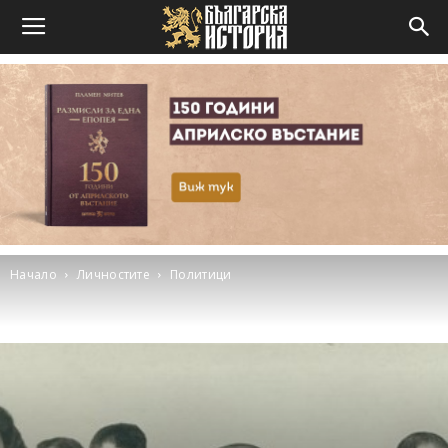
Начало
Личностите
Политици