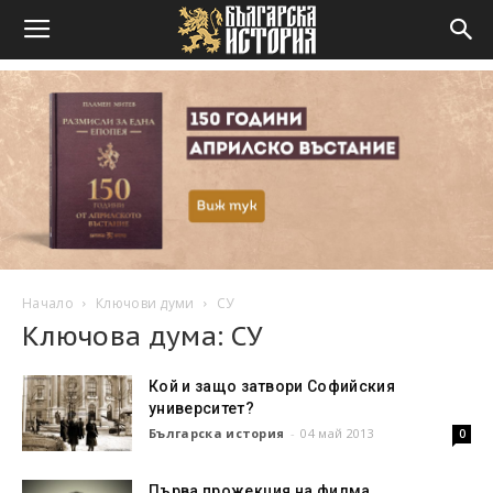
Начало
Ключови думи
СУ
Ключова дума: СУ
Кой и защо затвори Софийския
университет?
Българска история
-
04 май 2013
0
Първа прожекция на филма