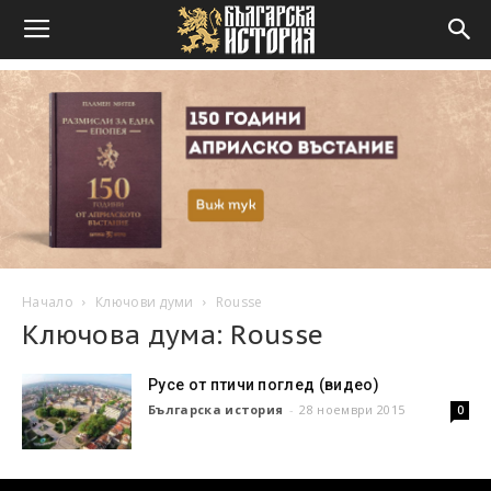
Начало
Ключови думи
Rousse
Ключова дума: Rousse
Русе от птичи поглед (видео)
Българска история
-
28 ноември 2015
0