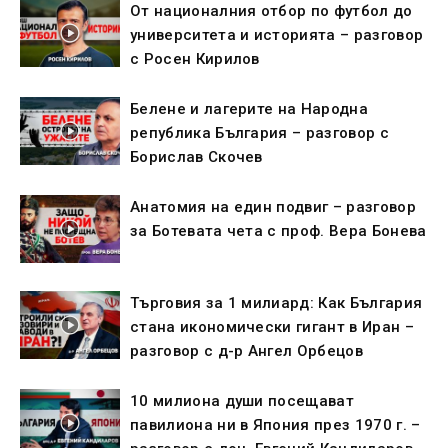
От националния отбор по футбол до
университета и историята – разговор
с Росен Кирилов
Белене и лагерите на Народна
република България – разговор с
Борислав Скочев
Анатомия на един подвиг – разговор
за Ботевата чета с проф. Вера Бонева
Търговия за 1 милиард: Как България
стана икономически гигант в Иран –
разговор с д-р Ангел Орбецов
10 милиона души посещават
павилиона ни в Япония през 1970 г. –