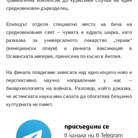
травматична епилепсия до куриозния случай на един
средновековен дърводелец.
Епизодът отделя специално място на бича на
средновековния свят – чумата и едрата шарка, като
разказва за универсалното лекарство „териак“
(венециански опиум) и ранната ваксинация в
Османската империя, пренесена по-късно в Англия.
На финала повдигаме завесата над едно изцяло ново и
перспективно научно направление у нас –
биоархеологията на войната. Разговор, който доказва,
че истинската наука има силата да обогатява безценно
културната ни памет.