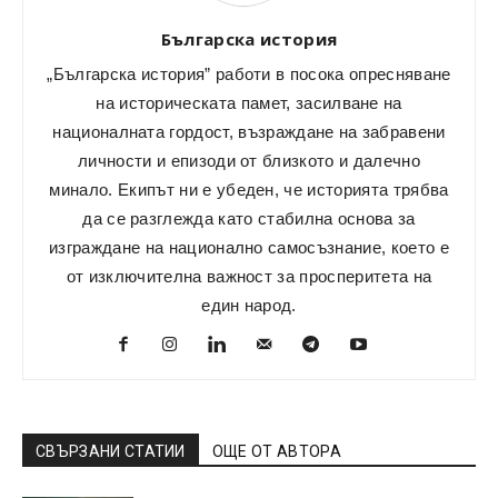
Българска история
„Българска история” работи в посока опресняване
на историческата памет, засилване на
националната гордост, възраждане на забравени
личности и епизоди от близкото и далечно
минало. Екипът ни е убеден, че историята трябва
да се разглежда като стабилна основа за
изграждане на национално самосъзнание, което е
от изключителна важност за просперитета на
един народ.
СВЪРЗАНИ СТАТИИ
ОЩЕ ОТ АВТОРА