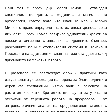
Наш гост е проф. д-р Георги Томов – утвърден
специалист по дентална медицина и магистър по
археология, когото водещите Иван Кънчев и Марио
Мишев с право определят като истинска „ренесансова
личност“. Проф. Томов разкрива удивителни факти за
високите хигиенни стандарти на древните българи,
разкошните бани с отоплителни системи в Плиска и
Преслав и парадоксалния спад на тези стандарти след
приемането на християнството.
В разговора се разглеждат сложни практики като
изкуствената деформация на черепа за благородници и
черепните трепанации, извършвани с помощта на
растителни опиати. Зрителите ще научат за уникални
открития от теренната работа на професора – от
антропологичния анализ на средновековен скелет с