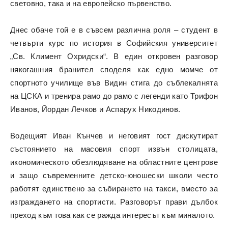
световно, така и на европейско първенство.
Днес обаче той е в съвсем различна роля – студент в
четвърти курс по история в Софийския университет
„Св. Климент Охридски“. В един откровен разговор
някогашния бранител споделя как едно момче от
спортното училище във Видин стига до съблекалнята
на ЦСКА и тренира рамо до рамо с легенди като Трифон
Иванов, Йордан Лечков и Аспарух Никодинов.
Водещият Иван Кънчев и неговият гост дискутират
състоянието на масовия спорт извън столицата,
икономическото обезлюдяване на областните центрове
и защо съвременните детско-юношески школи често
работят единствено за събирането на такси, вместо за
изграждането на спортисти. Разговорът прави дълбок
преход към това как се ражда интересът към миналото.