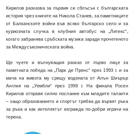
Кирилов разказва за първия си сблъсък с българската
история чрез книгите на Никола Станев, за паметниците
от Балканските войни във всяко българско село и за
куриозната случка в клубния автобус на „Литекс“,
когато забранява сръбската музика заради прочетеното
за Междусъюзническата война.
Ще чуете и вълнуващия разказ от първо лице за
паметната победа на „Парк де Пренс“ през 1993 г. и за
мача на живота му срещу водената от Алън Шиърър
Англия на „Уембли“ през 1998 г. На финала Росен
Кирилов отправя силно послание към младите таланти
– защо образованието и спортът трябва да вървят ръка
за ръка и как интелектът изгражда по-добри играчи на
терена.