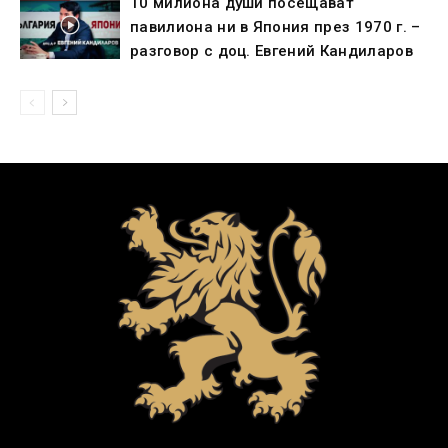
10 милиона души посещават
павилиона ни в Япония през 1970 г. –
разговор с доц. Евгений Кандиларов