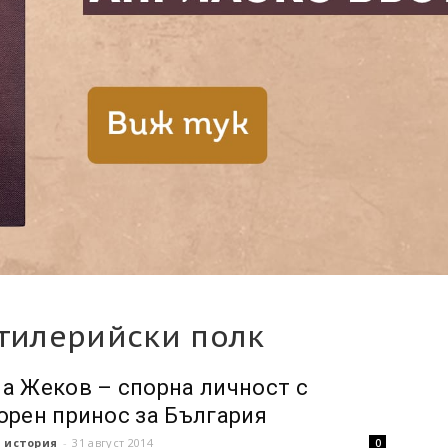
ртилерийски полк
а Жеков – спорна личност с
орен принос за България
 история
-
31 август 2014
0