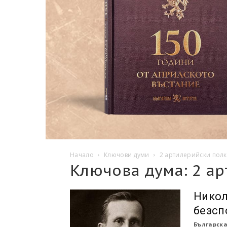
Начало
Ключови думи
2 артилерийски полк
Ключова дума: 2 а
Никол
безсп
Българска