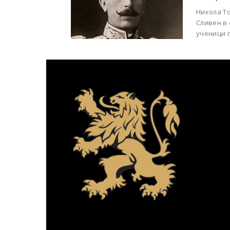
Никола То
Сливен в
ученици п