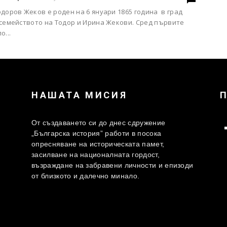
доров Жеков е роден на 6 януари 1865 година в град
 семейството на Тодор и Ирина Жекови. Сред първите
о...
НАШАТА МИСИЯ
От създаването си до днес сдружение
„Българска история” работи в посока
опресняване на историческата памет,
засилване на националната гордост,
възраждане на забравени личности и епизоди
от близкото и далечно минало.