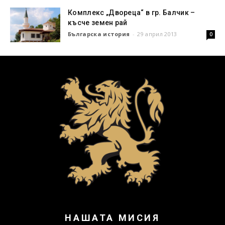
Комплекс „Двореца“ в гр. Балчик –
късче земен рай
Българска история
-
29 април 2013
0
НАШАТА МИСИЯ