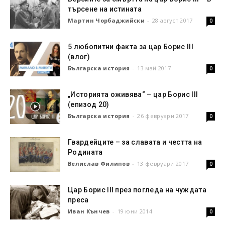
търсене на истината
Мартин Чорбаджийски
-
28 август 2017
0
5 любопитни факта за цар Борис III
(влог)
Българска история
-
13 май 2017
0
„Историята оживява“ – цар Борис III
(епизод 20)
Българска история
-
26 февруари 2017
0
Гвардейците – за славата и честта на
Родината
Велислав Филипов
-
13 февруари 2017
0
Цар Борис III през погледа на чуждата
преса
Иван Кънчев
-
19 юни 2014
0