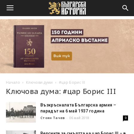
Начало
Ключови думи
#цар Борис III
Ключова дума: #цар Борис III
Възкръсналата Българска армия –
парадът на 6 май 1937 година
Стоян Тачев
-
06 май 2018
0
Версиите за смъртта на цар Борис III – в