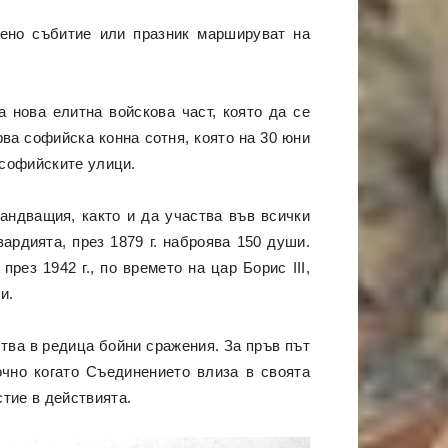
вено събитие или празник маршируват на
 нова елитна войскова част, която да се
рва софийска конна сотня, която на 30 юни
 софийските улици.
андващия, както и да участва във всички
ардията, през 1879 г. наброява 150 души.
рез 1942 г., по времето на цар Борис III,
и.
ства в редица бойни сражения. За пръв път
очно когато Съединението влиза в своята
тие в действията.