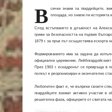
В
сички знаем за гвардейците, в
площада, но знаем ли историята 
След встъпването в длъжност на Алексан
грижи за безопасността на първия българс
1879 г. за пръв път осъществява ескорта
Формированието има за задача да изпълн
официални церемонии. Лейбгвардейският к
През 1903 г. ескадронът се превръща в по
полкът е реорганизиран и окончателно ста
Любопитен факт е, че въпреки своите спец
гвардейците взимат активно участие в о
решителна фаза, офицерите от свитата на