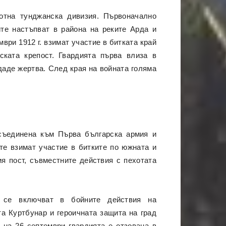
отна тунджанска дивизия. Първоначално
те настъпват в района на реките Арда и
мври 1912 г. взимат участие в битката край
ската крепост. Гвардията първа влиза в
даде жертва. След края на войната голяма
исъединена към Първа българска армия и
те взимат участие в битките по южната и
ия пост, съвместните действия с пехотата
о се включват в бойните действия на
а Куртбунар и героичната защита на град
 на 26 септември гвардията е отзована в