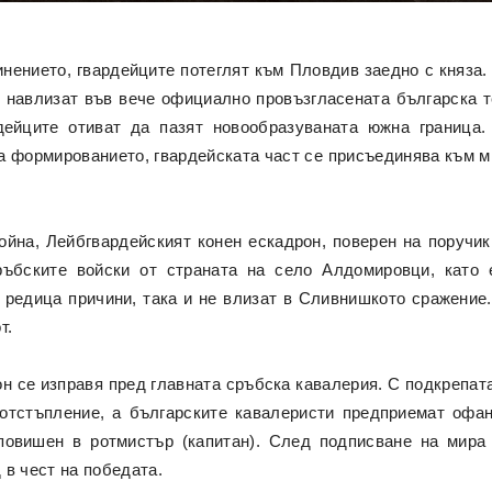
ението, гвардейците потеглят към Пловдив заедно с княза.
и навлизат във вече официално провъзгласената българска те
рдейците отиват да пазят новообразуваната южна граница
а формированието, гвардейската част се присъединява към 
ойна, Лейбгвардейският конен ескадрон, поверен на поручик
ръбските войски от страната на село Алдомировци, като 
о редица причини, така и не влизат в Сливнишкото сражени
т.
он се изправя пред главната сръбска кавалерия. С подкрепата
 отстъпление, а българските кавалеристи предприемат офа
 повишен в ротмистър (капитан). След подписване на мир
 в чест на победата.