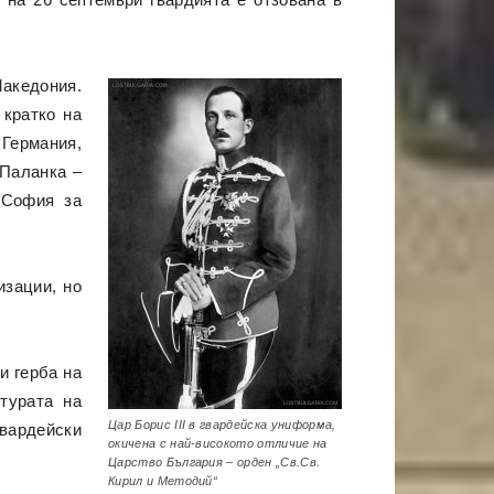
Македония.
 кратко на
Германия,
 Паланка –
 София за
изации, но
и герба на
турата на
Цар Борис III в гвардейска униформа,
вардейски
окичена с най-високото отличие на
Царство България – орден „Св.Св.
Кирил и Методий“