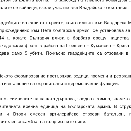
алите се войници, взели участие във Владайското въстание.
ардейците са едни от първите, които влизат във Вардарска 
 присъединено към Пета българска армия, се установява за
44 г., когато България влиза в борбата срещу нацистка 
акедонския фронт в района на Гюешево – Куманово – Крива
дава само 5 убити. По-късно гвардейците са отзовани в
йското формирование претърпява редица промени и реорган
за изпълнение на охранителни и церемониални функции.
н от символите на нашата държава, заедно с химна, знамето 
вителната военна единица на Българската армия. В струк
и и Втори смесен артилерийско строеви батальон, г
авителен ансамбъл на въоръжените сили.