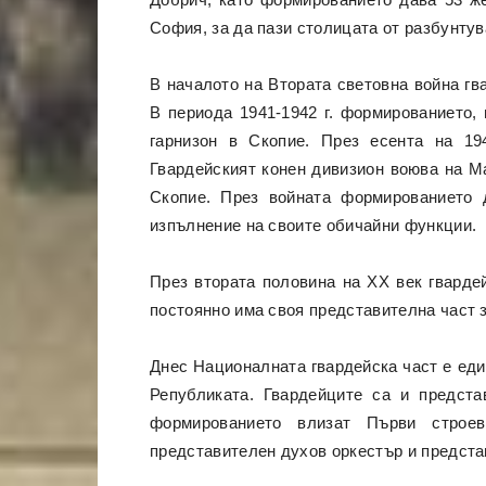
София, за да пази столицата от разбунтув
В началото на Втората световна война гв
В периода 1941-1942 г. формированието,
гарнизон в Скопие. През есента на 19
Гвардейският конен дивизион воюва на М
Скопие. През войната формированието 
изпълнение на своите обичайни функции.
През втората половина на XX век гварде
постоянно има своя представителна част 
Днес Националната гвардейска част е еди
Републиката. Гвардейците са и предста
формированието влизат Първи строев
представителен духов оркестър и предст