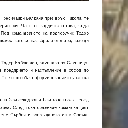
 Пресичайки Балкана през връх Никола, те
ритория. Част от гвардията остава, за да
. Под командването на подпоручик Тодор
множеството се насъбрали българи, пазещи
 Тодор Кабакчиев, заминава за Сливница.
е предприето и настъпление в обход по
е. По-късно обаче формированието участва
 на 2-ри ескадрон и 1-ви конен полк, след
нзива. След това сражение командващият
а със Сърбия и завръщането си в София,