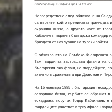
Лейбгвардейци в София в края на XIX век.
Непосредствено след обявяване на Съедин
са първите, който преминават границата 
охранява княза, а другата част от гва
Кабакчиев, първият български командир н
браздата от нахлуване на турски войски.
С обявяването на Сръбско-българската в
Там гвардията застрашава фланга на с
българския ляв фланг, но гвардейците, п
активно в сраженията при Драгоман и Пиро
На 15 ноември 1885 г. българският ескадр
оспорвана битка, сърбите се обръщат в
ескадрона, поручик Тодор Кабакчиев, е
гвардейците участват в триумфален парад