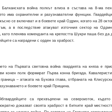
 Балканската война полкът влиза в състава на 8-ма пех
то има охранителни и разузнавателни функции. Гвардейци
късно се включват и в боевете край Одрин, когато на 28 окто
ъм, а в последствие атакуват източния сектор на Одрин
, като пленява коменданта на крепостта Шукри паша без да 
ейците са наградени с орден за храброст.
ето на Първата световна война гвардията на княза е пр
ви конен полк формират Първа конна бригада. Кавалеристи
 граница – атаката на Букова глава, отбраната на Клисурск
разузнаването и боевете край Прищина.
йбгвардейците са прехвърлени на североизток, къдет
ократно доказват своята храброст в битките край местностт
ртви за цялата война. По заповед на Главното командване