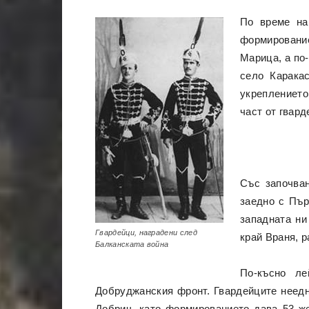
По време на
формирование
Марица, а по-
село Каракас
укреплението
част от гвард
Със започван
заедно с Пър
западната ни
Гвардейци, наградени след
край Враня, 
Балканската война
По-късно ле
Добруджанския фронт. Гвардейците неедн
Добрич, като формированието дава 53 же