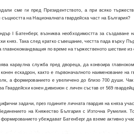
иждали сме ги пред Президентството, а при всяко тържест
и същността на Националната гвардейска част на България?
дър I Батенберг, възниква необходимостта за създаване на
ки княз. Така след кратко съвещание, честта пада върху Пъ
 на главнокомандващия по време на тържественото шествие из
ява караулна служба пред двореца, да конвоира главноком
онен ескадрон, както е първоначалното наименование на гв
лк, а формированието е увеличено до близо 700 души. Чак п
ва Гвардейски конен дивизион с личен състав от 569 гвардейц
ифични задачи, през годините личната гвардия на княза уча
бединението на Княжество България с Източна Румелия. Т
 формированието убеждават Батенберг да вземе активно учас