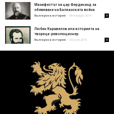
Манифестът на цар Фердинанд за
обявяване на Балканската война
Българска история
-
08 януари 2014
0
Любен Каравелов или историята на
твореца-революционер
Българска история
-
26 юли 2013
0