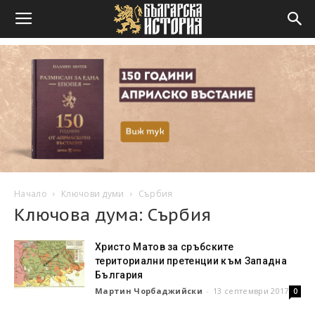
Начало
Ключови думи
Сърбия
Ключова дума: Сърбия
Христо Матов за сръбските
териториални претенции към Западна
България
Мартин Чорбаджийски
-
13 септември 2017
0