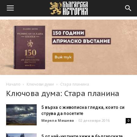
Начало
Ключови думи
Стара планина
Ключова дума: Стара планина
5 върха с живописна гледка, които си
струва да посетите
Мирела Мишева
-
02 декември 2016
0
5 от най-уютните хижи в българските