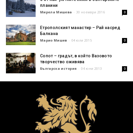
планини
Мирела Мишева
-
30 ноември 2016
0
Етрополският манастир – Рай насред
Балкана
Марио Мишев
-
04 юли 2015
0
Сопот – градът, в който Вазовото
творчество оживява
Българска история
-
04 юни 2013
0