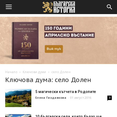
Начало
Ключови думи
село Долен
Ключова дума: село Долен
5 магически кътчета в Родопите
Елена Гиздавкова
-
01 август 2016
0
10 български села, които бързо ще