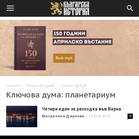
Начало
Ключови думи
планетариум
Ключова дума: планетариум
Четири идеи за разходка във Варна
Магдалена Джунова
-
12 юли 2016
0