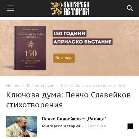
Начало
Ключови думи
Пенчо Славейков стихотворения
Ключова дума: Пенчо Славейков
стихотворения
Пенчо Славейков — „Ралица“
Българска история
-
03 март 2016
0