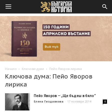
Начало
Ключови думи
Пейо Яворов лирика
Ключова дума: Пейо Яворов
лирика
Пейо Яворов — „Ще бъдеш в бяло“
Елена Гиздавкова
-
17 ноември 2014
0