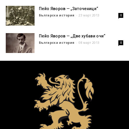
Пейо Яворов — „Заточеници“
Българска история
-
23 март 2013
0
Пейо Яворов — „Две хубави очи“
Българска история
-
08 март 2013
0