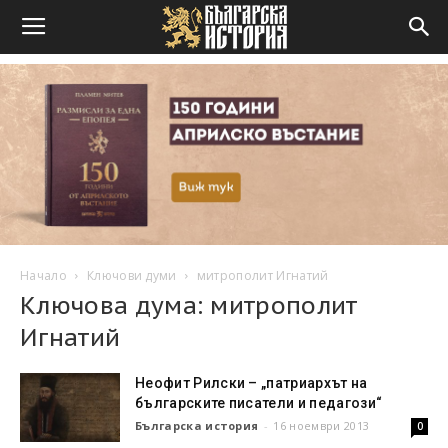
Начало
Ключови думи
митрополит Игнатий
Ключова дума: митрополит
Игнатий
Неофит Рилски – „патриархът на
българските писатели и педагози“
Българска история
-
16 ноември 2013
0