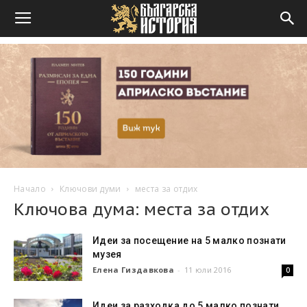
Начало
Ключови думи
места за отдих
Ключова дума: места за отдих
Идеи за посещение на 5 малко познати
музея
Елена Гиздавкова
-
11 юли 2016
0
Идеи за разходка до 5 малко познати