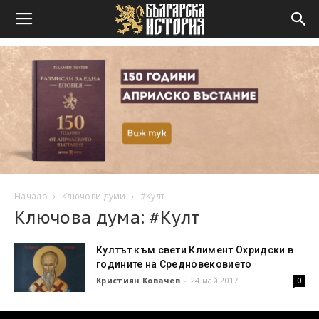
Начало
Ключови думи
#Култ
Ключова дума: #Култ
Култът към свети Климент Охридски в
годините на Средновековието
Кристиян Ковачев
-
24 май 2017
0