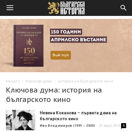
Начало
Ключови думи
история на българското кино
Ключова дума: история на
българското кино
Невена Коканова – първата дама на
българското кино
Иво Владимиров (1991 – 2020)
-
01 март 2015
0