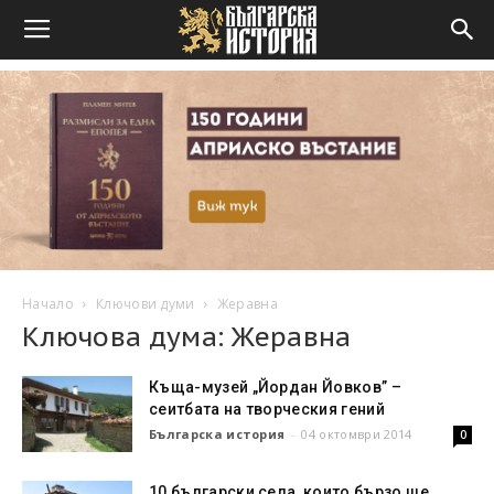
Начало
Ключови думи
Жеравна
Ключова дума: Жеравна
Къща-музей „Йордан Йовков” –
сеитбата на творческия гений
Българска история
-
04 октомври 2014
0
10 български села, които бързо ще