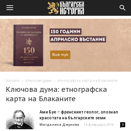
Начало
Ключови думи
етнографска карта на Блаканите
Ключова дума: етнографска
карта на Блаканите
Ами Буе – френският геолог, опознал
красотата на българските земи
Магдалена Джунова
-
16 февруари 2016
0