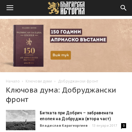
Начало
Ключови думи
Добруджански фронт
Ключова дума: Добруджански
фронт
Битката при Добрич – забравената
епопея на Добруджа (втора част)
Владислав Карагеоргиев
-
13 януари 2017
0