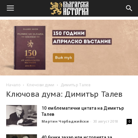
Начало
Ключови думи
Димитър Талев
Ключова дума: Димитър Талев
10 емблематични цитата на Димитър
Талев
Мартин Чорбаджийски
-
30 август 2018
0
40 бучки захар или историята за