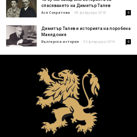
спасяването на Димитър Талев
Ася Сократова
-
08 февруари 2018
0
Димитър Талев и историята на поробена
Македония
Българска история
-
05 февруари 2016
0