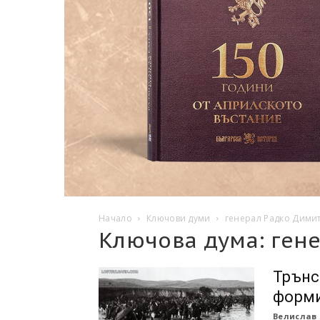
Начало
Ключови думи
генерал Радко Дими
Ключова дума: ген
Трънс
форм
Велислав