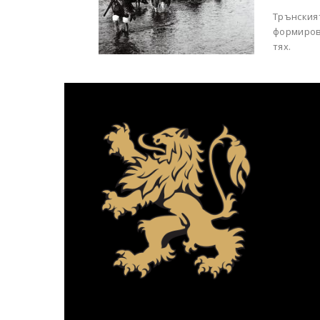
Трънския
формиров
тях.