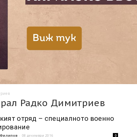
триев
ерал Радко Димитриев
кият отряд – специалното военно
ирование
 Филипов
-
08 декември 2016
0