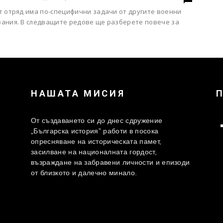
т отряд има по-специфични задачи от другите военни
ания. В следващите редове ще разберете повече за
НАШАТА МИСИЯ
От създаването си до днес сдружение
„Българска история” работи в посока
опресняване на историческата памет,
засилване на националната гордост,
възраждане на забравени личности и епизоди
от близкото и далечно минало.