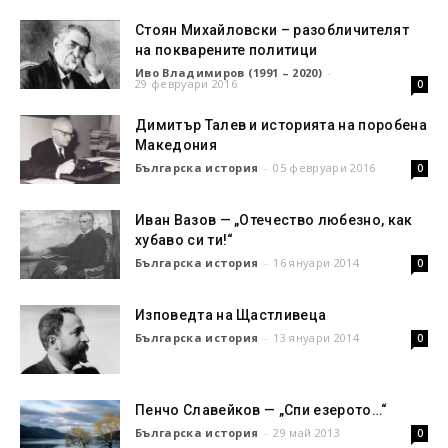
Стоян Михайловски – разобличителят
на покварените политици
Иво Владимиров (1991 – 2020)
-
29 февруари 2016
0
Димитър Талев и историята на поробена
Македония
Българска история
-
05 февруари 2016
0
Иван Вазов — „Отечество любезно, как
хубаво си ти!“
Българска история
-
16 януари 2014
0
Изповедта на Щастливеца
Българска история
-
13 януари 2014
0
Пенчо Славейков — „Спи езерото…“
Българска история
-
29 май 2013
0