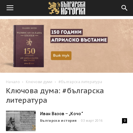
Начало
Ключови думи
#българска литература
Ключова дума: #българска
литература
Иван Вазов – „Кочо“
Българска история
-
03 март 2016
0