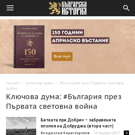
Начало
Ключови думи
#България през Първата световна
война
Ключова дума: #България през
Първата световна война
Битката при Добрич – забравената
епопея на Добруджа (втора част)
Владислав Карагеоргиев
-
13 януари 2017
0