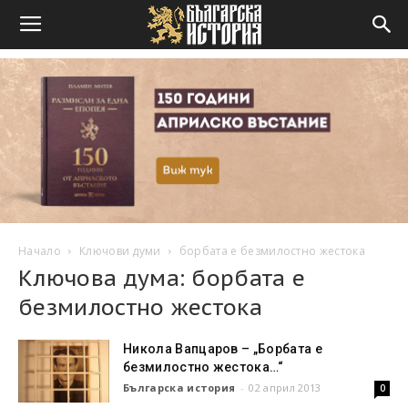
Начало
Ключови думи
борбата е безмилостно жестока
Ключова дума: борбата е
безмилостно жестока
Никола Вапцаров – „Борбата е
безмилостно жестока…“
Българска история
-
02 април 2013
0