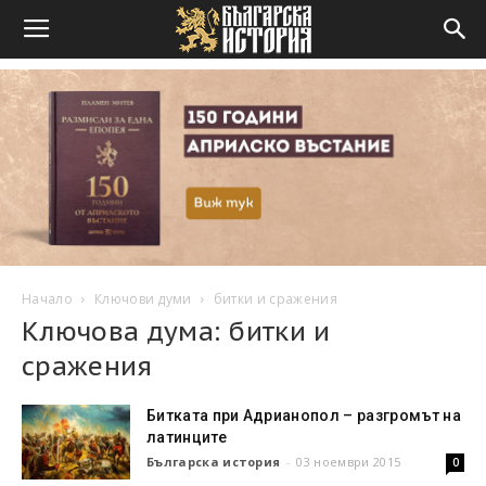
Начало
Ключови думи
битки и сражения
Ключова дума: битки и
сражения
Битката при Адрианопол – разгромът на
латинците
Българска история
-
03 ноември 2015
0