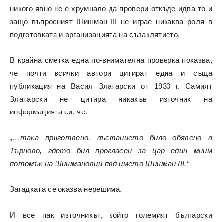
никого явно не е хрумнало да провери откъде идва то и
защо въпросният Шишман III не играе никаква роля в
подготовката и организацията на съзаклятието.
В крайна сметка една по-внимателна проверка показва,
че почти всички автори цитират една и съща
публикация на Васил Златарски от 1930 г. Самият
Златарски не цитира никакъв източник на
информацията си, че:
„…така приготвено, въстанието било обявено в
Търново, гдето бил прогласен за цар един мним
потомък на Шишмановци под името Шишман III.“
Загадката се оказва нерешима.
И все пак източникът, който големият български