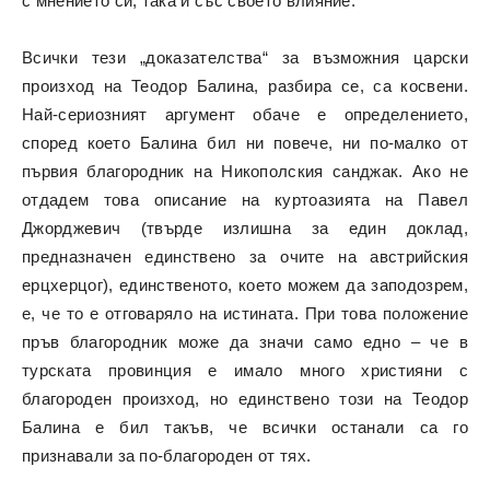
с мнението си, така и със своето влияние.
Всички тези „доказателства“ за възможния царски
произход на Теодор Балина, разбира се, са косвени.
Най-сериозният аргумент обаче е определението,
според което Балина бил ни повече, ни по-малко от
първия благородник на Никополския санджак. Ако не
отдадем това описание на куртоазията на Павел
Джорджевич (твърде излишна за един доклад,
предназначен единствено за очите на австрийския
ерцхерцог), единственото, което можем да заподозрем,
е, че то е отговаряло на истината. При това положение
пръв благородник може да значи само едно – че в
турската провинция е имало много християни с
благороден произход, но единствено този на Теодор
Балина е бил такъв, че всички останали са го
признавали за по-благороден от тях.