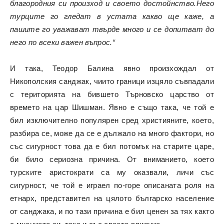
благородния си произход и своето достойнство.Него
турците го гледат в устата какво ще каже, а
пашите го уважават твърде много и се допитват до
него по всеки важен въпрос.“
И така, Теодор Балина явно произхождал от
Никополския санджак, чиито граници изцяло съвпадали
с територията на бившето Търновско царство от
времето на цар Шишман. Явно е също така, че той е
бил изключително популярен сред християните, което,
разбира се, може да се е дължало на много фактори, но
със сигурност това да е бил потомък на старите царе,
би било сериозна причина. От вниманието, което
турските аристократи са му оказвали, личи със
сигурност, че той е играел по-горе описаната роля на
етнарх, представител на цялото българско население
от санджака, и по тази причина е бил ценен за тях както