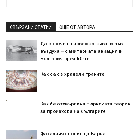
СВЪРЗАНИ СТАТИИ
ОЩЕ ОТ АВТОРА
Да спасяваш човешки животи във
въздуха – санитарната авиация в
България през 60-те
Как са се хранeли траките
Как бе отхвърлена тюркската теория
за произхода на българите
Фаталният полет до Варна