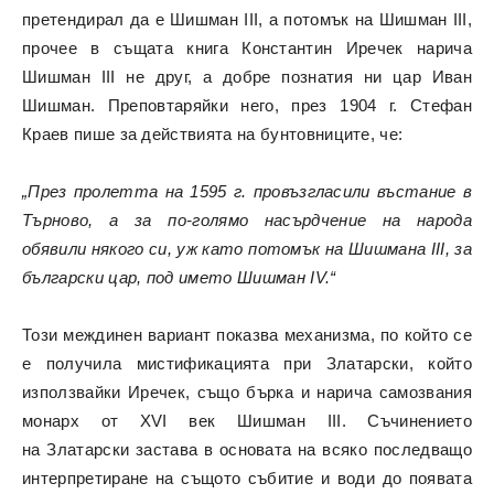
претендирал да е Шишман III, а потомък на Шишман III,
прочее в същата книга Константин Иречек нарича
Шишман III не друг, а добре познатия ни цар Иван
Шишман. Преповтаряйки него, през 1904 г. Стефан
Краев пише за действията на бунтовниците, че:
„През пролетта на 1595 г. провъзгласили въстание в
Търново, а за по-голямо насърдчение на народа
обявили някого си, уж като потомък на Шишмана III, за
български цар, под името Шишман IV.“
Този междинен вариант показва механизма, по който се
е получила мистификацията при Златарски, който
използвайки Иречек, също бърка и нарича самозвания
монарх от XVI век Шишман III. Съчинението
на Златарски застава в основата на всяко последващо
интерпретиране на същото събитие и води до появата