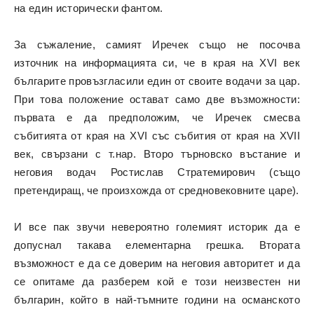
на един исторически фантом.
За съжаление, самият Иречек също не посочва
източник на информацията си, че в края на XVI век
българите провъзгласили един от своите водачи за цар.
При това положение остават само две възможности:
първата е да предположим, че Иречек смесва
събитията от края на XVI със събития от края на XVII
век, свързани с т.нар. Второ търновско въстание и
неговия водач Ростислав Стратемирович (също
претендиращ, че произхожда от средновековните царе).
И все пак звучи невероятно големият историк да е
допуснал такава елементарна грешка. Втората
възможност е да се доверим на неговия авторитет и да
се опитаме да разберем кой е този неизвестен ни
българин, който в най-тъмните години на османското