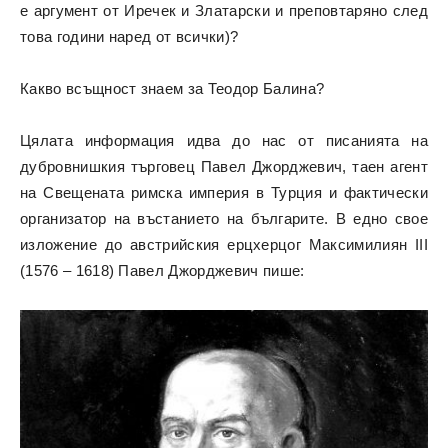
е аргумент от Иречек и Златарски и преповтаряно след
това години наред от всички)?
Какво всъщност знаем за Теодор Балина?
Цялата информация идва до нас от писанията на
дубровнишкия търговец Павел Джорджевич, таен агент
на Свещената римска империя в Турция и фактически
организатор на въстанието на българите. В едно свое
изложение до австрийския ерцхерцог Максимилиян III
(1576 – 1618) Павел Джорджевич пише: