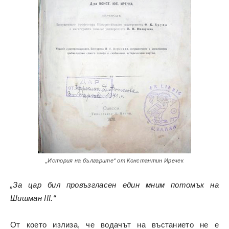
„История на българите“ от Константин Иречек
„За цар бил провъзгласен един мним потомък на
Шишман III.“
От което излиза, че водачът на въстанието не е