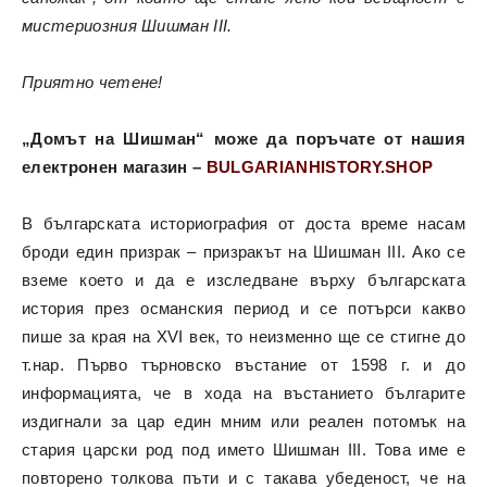
мистериозния Шишман III.
Приятно четене!
„Домът на Шишман“ може да поръчате от нашия
електронен магазин –
BULGARIANHISTORY.SHOP
В българската историография от доста време насам
броди един призрак – призракът на Шишман III. Ако се
вземе което и да е изследване върху българската
история през османския период и се потърси какво
пише за края на XVI век, то неизменно ще се стигне до
т.нар. Първо търновско въстание от 1598 г. и до
информацията, че в хода на въстанието българите
издигнали за цар един мним или реален потомък на
стария царски род под името Шишман III. Това име е
повторено толкова пъти и с такава убеденост, че на