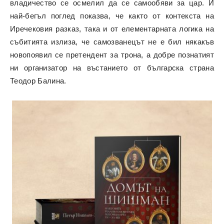
владичество се осмелил да се самообяви за цар. И
най-бегъл поглед показва, че както от контекста на
Иречековия разказ, така и от елементарната логика на
събитията излиза, че самозванецът не е бил някакъв
новопоявил се претендент за трона, а добре познатият
ни организатор на въстанието от българска страна
Теодор Балина.