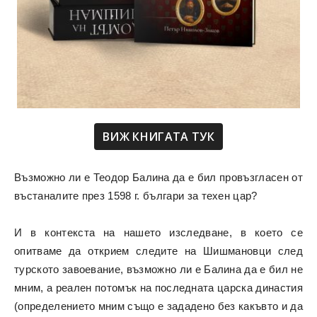
ВИЖ КНИГАТА ТУК
Възможно ли е Теодор Балина да е бил провъзгласен от
въстаналите през 1598 г. българи за техен цар?
И в контекста на нашето изследване, в което се
опитваме да открием следите на Шишмановци след
турското завоевание, възможно ли е Балина да е бил не
мним, а реален потомък на последната царска династия
(определението мним също е зададено без какъвто и да