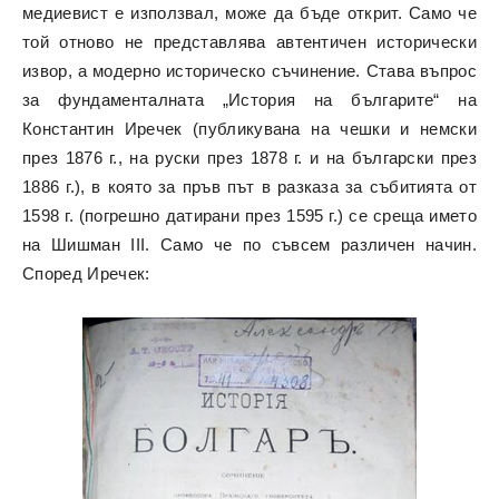
медиевист е използвал, може да бъде открит. Само че
той отново не представлява автентичен исторически
извор, а модерно историческо съчинение. Става въпрос
за фундаменталната „История на българите“ на
Константин Иречек (публикувана на чешки и немски
през 1876 г., на руски през 1878 г. и на български през
1886 г.), в която за пръв път в разказа за събитията от
1598 г. (погрешно датирани през 1595 г.) се среща името
на Шишман III. Само че по съвсем различен начин.
Според Иречек: