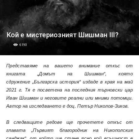
Кой е мистериозният Шишман III?
6190
Представяме на вашето внимание откъс от
книгата „Домът на Шишман“, която
сдружение „Българска история“ издаде в края на май
2021 г. Тя е посветена на последния търновски цар
Иван Шишман и неговите реални или мними потомци.
Автор на изследването е доц. Петър Николов-Зиков.
В следващите редове ще прочетете откъс от
главата „Първият благородник на Никополския
санджак“, от който ще стане ясно кой всъщност е