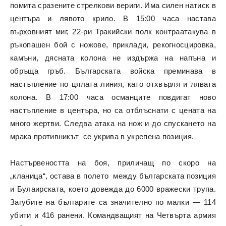
помита сразените стрелкови вериги. Има силен натиск в
центъра и лявото крило. В 15:00 часа настава
върховният миг, 22-ри Тракийски полк контраатакува в
ръкопашен бой с ножове, приклади, рекогносцировка,
камъни, дясната колона не издържа на напъна и
обръща гръб. Българската войска преминава в
настъпление по цялата линия, като отхвърля и лявата
колона. В 17:00 часа османците повдигат ново
настъпление в центъра, но са отблъснати с цената на
много жертви. Следва атака на нож и до спускането на
мрака противникът се укрива в укрепена позиция.
Настървеността на боя, приличащ по скоро на
„кланица“, остава в полето между българската позиция
и Булаирската, което довежда до 6000 вражески трупа.
Загубите на българите са значително по малки — 114
убити и 416 ранени. Командващият на Четвърта армия