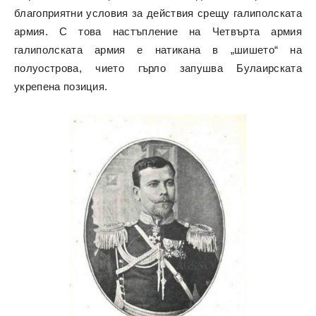
благоприятни условия за действия срещу галиполската
армия. С това настъпление на Четвърта армия
галиполската армия е натикана в „шишето“ на
полуострова, чието гърло запушва Булаирската
укрепена позиция.