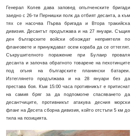
Генерал Колев дава заповед опълченските бригади
заедно с 26-ти Пернишки полк да отбият десанта, а към
тях се насочва Първа бригада и Втора тракийска
дивизия. Десантът продължава и на 27 януари. Същия
ден българските войски обхождат неприятеля по
фланговете и принуждават осем кораба да се оттеглят.
Съкрушителното поражение при Булаир проваля
десанта и започва обратното товарене на пехотинците
под огъня на българските планински батареи.
Изтеглянето продължава и на 28 януари без да
престава боя. Към 15:00 часа противникът е притиснат
на самия бряг за да подпомогне спасяването да
десантчиците, противникът атакува десния морски
фланг на Десета сборна дивизия, който отстъпи 5 км до
тила на позицията.