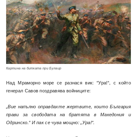
Картина на битката при Булаир
Над Мраморно море се разнася вик: “Ура!“, с който
генерал Савов поздравява войниците:
„Вие напълно оправдахте жертвите, които България
прави за свободата на братята в Македония и
Одринско.“ И пак се чува мощно: „Ура!“.