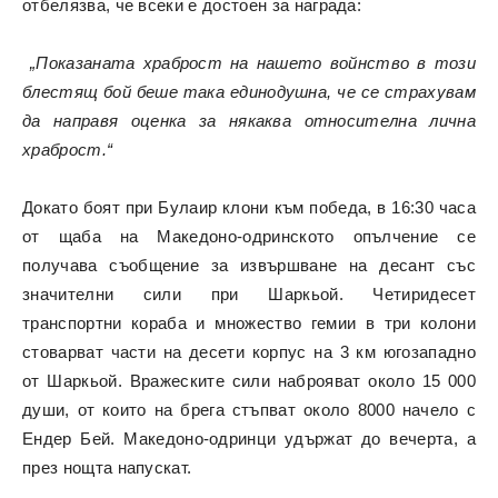
отбелязва, че всеки е достоен за награда:
„Показаната храброст на нашето войнство в този
блестящ бой беше така единодушна, че се страхувам
да направя оценка за някаква относителна лична
храброст.“
Докато боят при Булаир клони към победа, в 16:30 часа
от щаба на Македоно-одринското опълчение се
получава съобщение за извършване на десант със
значителни сили при Шаркьой. Четиридесет
транспортни кораба и множество гемии в три колони
стоварват части на десети корпус на 3 км югозападно
от Шаркьой. Вражеските сили наброяват около 15 000
души, от които на брега стъпват около 8000 начело с
Ендер Бей. Македоно-одринци удържат до вечерта, а
през нощта напускат.