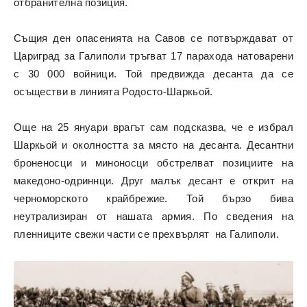
отбранителна позиция.
Същия ден опасенията на Савов се потвърждават от
Цариград за Галиполи тръгват 17 парахода натоварени
с 30 000 войници. Той предвижда десанта да се
осъществи в линията Родосто-Шаркьой.
Още на 25 януари врагът сам подсказва, че е избрал
Шаркьой и околността за място на десанта. Десантни
броненосци и миноносци обстрелват позициите на
македоно-одриннци. Друг малък десант е открит на
черноморското крайбрежие. Той бързо бива
неутрализиран от нашата армия. По сведения на
пленниците свежи части се прехвърлят на Галиполи.