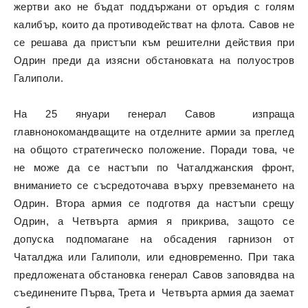
жертви ако не бъдат поддържани от оръдия с голям
калибър, които да противодействат на флота. Савов не
се решава да пристъпи към решителни действия при
Одрин преди да изясни обстановката на полуостров
Галиполи.
На 25 януари генерал Савов изпраща
главнонокомандващите на отделните армии за преглед
на общото стратегическо положение. Поради това, че
не може да се настъпи по Чаталджанския фронт,
вниманието се съсредоточава върху превземането на
Одрин. Втора армия се подготвя да настъпи срещу
Одрин, а Четвърта армия я прикрива, защото се
допуска подпомагане на обсадения гарнизон от
Чаталджа или Галиполи, или едновременно. При така
предложената обстановка генерал Савов заповядва на
съединените Първа, Трета и Четвърта армия да заемат