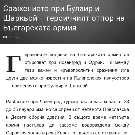
Сражението при Булаир и
Шаркьой – героичният отпор на
Българската армия
11827
Г
ероичните подвизи на българската армия се
открояват при Лозенград и Одрин. Но между
тези важни и кръвопролитни сражения има
други две малко известни на Галиполския полуостров
— сраженията при Булаир и Шаркьой.
Разбитите при Лозенград турски части настъпват от 23
до 25 януари 5км, но са спрени от Четвърта Преславска
и Десета сборна дивизия. В същото време Четвърта
армия настъпва да завземе водораздела между
Сароския залив и река Кавак от където се откриват по-