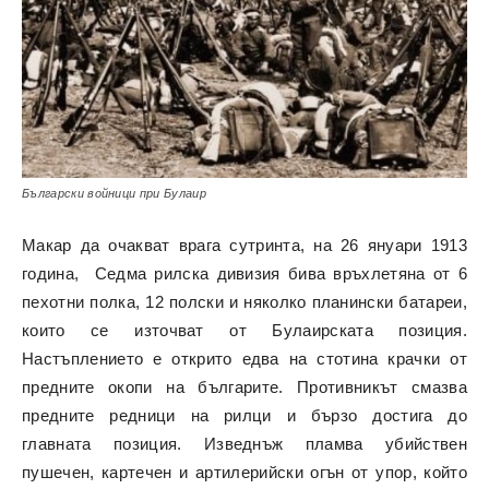
Български войници при Булаир
Макар да очакват врага сутринта, на 26 януари 1913
година, Седма рилска дивизия бива връхлетяна от 6
пехотни полка, 12 полски и няколко планински батареи,
които се източват от Булаирската позиция.
Настъплението е открито едва на стотина крачки от
предните окопи на българите. Противникът смазва
предните редници на рилци и бързо достига до
главната позиция. Изведнъж пламва убийствен
пушечен, картечен и артилерийски огън от упор, който