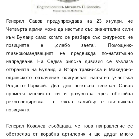
Генерал Савов предупреждава на 23 януари, че
Четвърта армия може да настъпи със значителни сили
към Булаир само когато се разбере със сигурност, че
позицията е „слабо заета“. Помощник-
главнокомандващият не предвижда по-нататъшно
напредване. На Седма рилска дивизия се възлага
отбраната на Булаир, а Втора тракийска и Македоно-
одринското опълчение осигуряват напълно участъка
Родосто-Шаркьой. Два дни по-късно генерал Савов
променя мнението си и разузнава чрез обстойна
рекогносцировка с какъв калибър е въоръжена
позицията.
Генерал Ковачев съобщава, че това направление се
обстрелва от корабна артилерия и ще дадат много