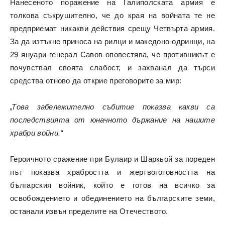
Нанесеното поражение на Галиполската армия е
толкова съкрушително, че до края на войната те не
предприемат никакви действия срещу Четвърта армия.
За да изтъкне приноса на рилци и македоно-одринци, на
29 януари генерал Савов оповестява, че противникът е
почувствал своята слабост, и захванал да търси
средства отново да открие преговорите за мир:
„Това забележително събитие показва какви са
последствията от юначното държание на нашите
храбри войни.“
Героичното сражение при Булаир и Шаркьой за пореден
път показва храбростта и жертвоготовността на
българския войник, който е готов на всичко за
освобождението и обединението на българските земи,
останали извън пределите на Отечеството.