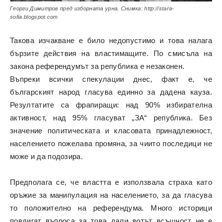
Георги Димитров пред изборната урна. Снимка: http://stara-
sofia.blogspot.com
Такова изчакване е било недопустимо и това налага
бързите действия на властимащите. По смисъла на
закона референдумът за република е незаконен.
Въпреки всички спекулации днес, факт е, че
българският народ гласува единно за дадена кауза.
Резултатите са фрапиращи: над 90% избирателна
активност, над 95% гласуват „ЗА“ република. Без
значение политическата и класовата принадлежност,
населението пожелава промяна, за чиито последици не
може и да подозира.
Предполага се, че властта е използвала страха като
оръжие за манипулация на населението, за да гласува
то положително на референдума. Много историци
повдигат въпроса за това дали вотът всъщност не е