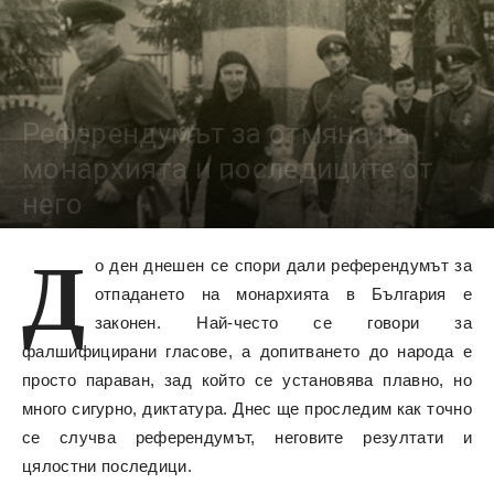
Референдумът за отмяна на
монархията и последиците от
него
Д
11242
о ден днешен се спори дали референдумът за
отпадането на монархията в България е
законен. Най-често се говори за
фалшифицирани гласове, а допитването до народа е
просто параван, зад който се установява плавно, но
много сигурно, диктатура. Днес ще проследим как точно
се случва референдумът, неговите резултати и
цялостни последици.