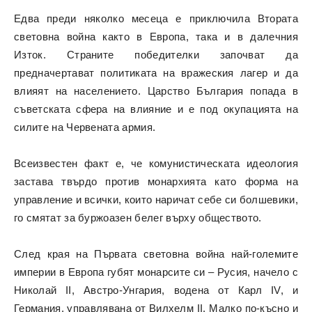
Едва преди няколко месеца е приключила Втората
световна война както в Европа, така и в далечния
Изток. Страните победителки започват да
предначертават политиката на вражеския лагер и да
влияят на населението. Царство България попада в
съветската сфера на влияние и е под окупацията на
силите на Червената армия.
Всеизвестен факт е, че комунистическата идеология
застава твърдо против монархията като форма на
управление и всички, които наричат себе си болшевики,
го смятат за буржоазен белег върху обществото.
След края на Първата световна война най-големите
империи в Европа губят монарсите си – Русия, начело с
Николай II, Австро-Унгария, водена от Карл IV, и
Германия, управлявана от Вилхелм II. Малко по-късно и