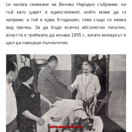
се налага свикване на Велико Народно събрание, но
тъй като царят е единственият, който може да го
направи, а той е едва 9-годишен, това също се явява
вид пречка. За да бъде всичко абсолютно легално,
властта е трябвало да изчака 1955 г., когато монархът е
щял да навърши пълнолетие.