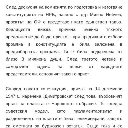
След дискусия на комисията по подготовка и изготвяне
конституцията на НРБ, начело с д-р Минчо Нейчев,
проектът на ОФ е представен като единствен такъв.
Коалицията вижда причина именно тяхното
предложение да бъде прието – при предишните избори
промяна в конституцията е била заложена в
предизборната програма. Тя е била подкрепена от
близо 3 милиона души. След третото четене и
саморъчен подпис на всеки от народните
представители, основният закон е приет.
Според новата конституция, приета на 14 декември
1947 г., наречена „Димитровска“ след това, върховният
орган на властта е Народното събрание. Тя следва
съветския модел, като парламентаризмът и
разделението на властите биват елиминирани, защото
са сметнати за буржоазен остатък. Също така и се