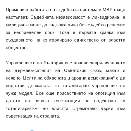
Промени в работата на съдебната система и МВР също
настъпват. Съдебната независимост е ликвидирана, а
милицията може да задържа лица без съдебно решение
за неопределен срок. Това е първата крачка към
създаването на контролирано единствено от властта
общество.
Управлението на България все повече заприличва като
на държава-сателит на Съветския съюз, макар и
неявно. Целта на обявената „народна демокрация“ е да
подготви държавата за тоталитарно управление по
чужд модел. Все още присъствието на опозиция към
датата на новата конституция не подсказва за
тоталитаризъм, но властта стремглаво върви към
съветизация на страната.