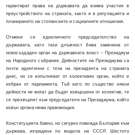
гарантират права на държавата да взима участие в
преустройството на страната, както и в регулацията и
планирането на стопанските и социалните отношения.
Отменя се едноличното председателство на
държавата, като тази длъжност бива заменена от
новосъздаден орган на държавната власт – Президиум
на Народното събрание. Дейностите на Президиума са
почти идентични с тези на президента на страната
днес, но се изпълняват от колективен орган, който е
избран от парламента. Тъй като по същество някои
дейности не могат да бъдат извършени от колектив, те
се прехвърлят към председателя на Президиума, който
извън органа няма правомощия.
Конституцията бавно, но сигурно повежда България към
държава, изградена по модела на СССР. Шестото