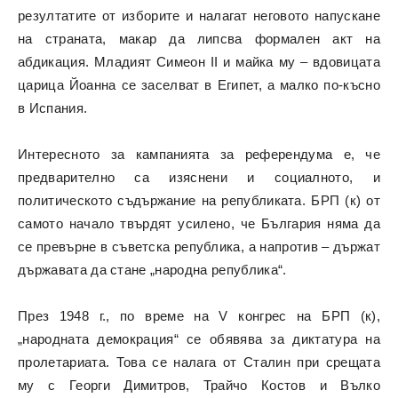
резултатите от изборите и налагат неговото напускане
на страната, макар да липсва формален акт на
абдикация. Младият Симеон II и майка му – вдовицата
царица Йоанна се заселват в Египет, а малко по-късно
в Испания.
Интересното за кампанията за референдума е, че
предварително са изяснени и социалното, и
политическото съдържание на републиката. БРП (к) от
самото начало твърдят усилено, че България няма да
се превърне в съветска република, а напротив – държат
държавата да стане „народна република“.
През 1948 г., по време на V конгрес на БРП (к),
„народната демокрация“ се обявява за диктатура на
пролетариата. Това се налага от Сталин при срещата
му с Георги Димитров, Трайчо Костов и Вълко