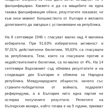
фалшифициран. Каквито и да са мащабите на една
такава фалшификация обаче, резултатите показват, че
към онзи момент болшинството от българи е желаело
допитването да завърши с установяване на република.
На 8 септември 1946 г. гласуват малко над 4 милиона
избиратели. При 91,63% избирателна активност и
97,01% действителни бюлетини, 95,63% са гласували
за републиката. Тези, които са гласували против и
недействителните бюлетини, са по-малко от 4%. На 14
септември Върховният съд обявява резултатите и на
следващия ден България е обявена за Народна
република. Международните общности, начело със
страните-победителки от войната, подкрепят
референдума, а в България нито една партия не
оспорва получените резултати. Регентите на
българския монарх, който тогава е на 9 години, приемат