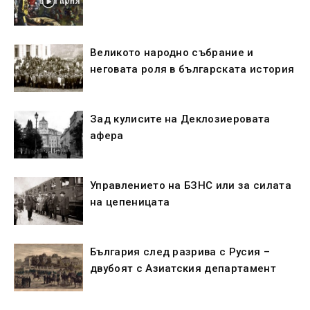
Великото народно събрание и
неговата роля в българската история
Зад кулисите на Деклозиеровата
афера
Управлението на БЗНС или за силата
на цепеницата
България след разрива с Русия –
двубоят с Азиатския департамент