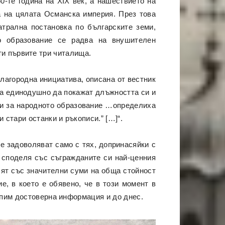
0-те година на ХIX век, а нашествието на
а на цялата Османска империя. През това
трална постановка по българските земи,
о образование се радва на внушителен
ати първите три читалища.
лагородна инициатива, описана от вестник
ца единодушно да покажат длъжността си и
си за народното образование …определиха
стари останки и ръкописи.” […]“.
се задоволяват само с тях, допринасяйки с
 споделя със съгражданите си най-ценния
сят със значителни суми на обща стойност
е, в което е обявено, че в този момент в
рпим достоверна информация и до днес.