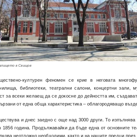
алището в Свищов
ществено-културен феномен се крие в неговата многофу
илища, библиотеки, театрални салони, концертни зали, 
ст за всеки желаещ да се докосне до дейността им, създава
свързани от една обща характеристика – облагородяващо възд
ствува и днес заедно с още над 3000 други. То изпълнява
з 1856 година. Продължавайки да бъде една от основните те
олкова неотложно необходими, както и на нашите предци през