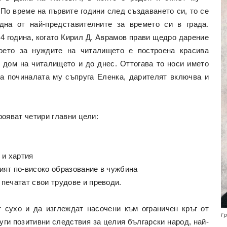
 По време на първите години след създаването си, то се
дна от най-представителните за времето си в града.
4 година, когато Кирил Д. Аврамов прави щедро дарение
което за нуждите на читалището е построена красива
 дом на читалището и до днес. Оттогава то носи името
на починалата му съпруга Еленка, дарителят включва и
рояват четири главни цели:
 и хартия
ият по-високо образование в чужбина
печатат свои трудове и преводи.
 сухо и да изглеждат насочени към ограничен кръг от
Г
уги позитивни следствия за целия български народ, най-