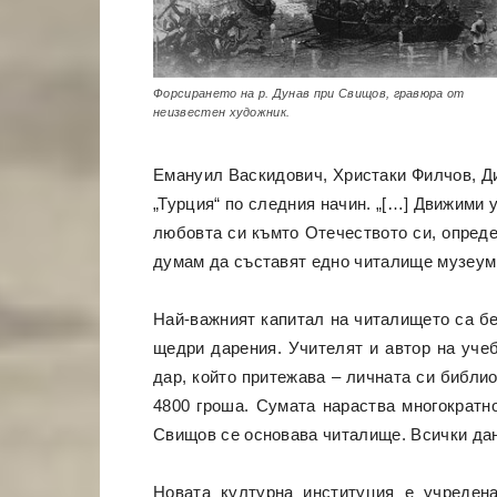
Форсирането на р. Дунав при Свищов, гравюра от
неизвестен художник.
Емануил Васкидович, Христаки Филчов, Ди
„Турция“ по следния начин. „[…] Движими
любовта си къмто Отечеството си, опред
думам да съставят едно читалище музеум, 
Най-важният капитал на читалището са без
щедри дарения. Учителят и автор на уче
дар, който притежава – личната си библи
4800 гроша. Сумата нараства многократно
Свищов се основава читалище. Всички дан
Новата културна институция е учреден