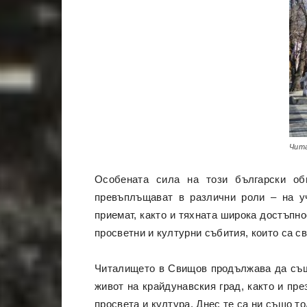
Чит
Особената сила на този български об
превъплъщават в различни роли – на уч
приемат, както и тяхната широка достъпно
просветни и културни събития, които са 
Читалището в Свищов продължава да съще
живот на крайдунавския град, както и пре
просвета и култура. Днес те са ни също т