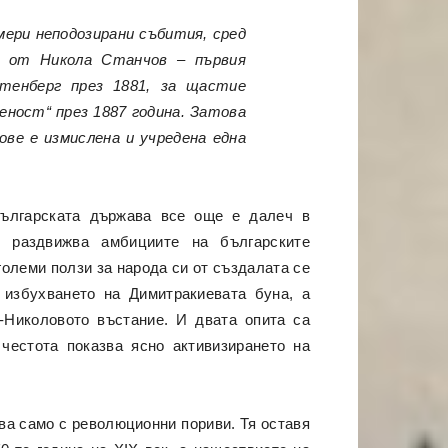
мери неподозирани събития, сред
7 от Никола Станчов – първия
тенберг през 1881, за щастие
еност“ през 1887 година. Затова
ове е измислена и учредена една
българската държава все още е далеч в
о раздвижва амбициите на българските
големи ползи за народа си от създалата се
 избухването на Димитракиевата буна, а
-Николовото въстание. И двата опита са
 честота показва ясно активизирането на
ва само с революционни пориви. Тя оставя