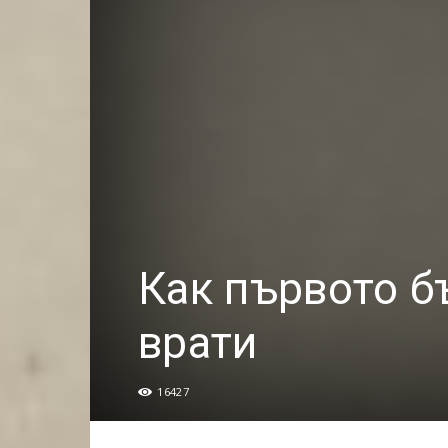
Как първото б
врати
16427