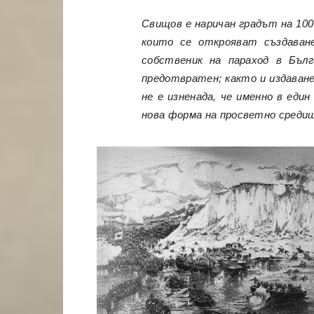
Свищов е наричан градът на 100
които се открояват създаван
собственик на параход в Бъл
предотвратен; както и издаване
не е изненада, че именно в еди
нова форма на просветно среди