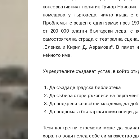
консервативният политик Григор Начович.
помещава у търговеца, чиято къща е е
Проблемът е решен с един замах през 190
от 200 000 златни български лева, с 
самостоятелна сграда с театрална сцена,
„Еленка и Кирил Д. Аврамови“. В памет 
нейното име.
Учредителите създават устав, в който отк
Да създаде градска библиотека
Да събира стари ръкописи на пергамент
Да подкрепя способни младежи, да доб
Да подпомага български книжовници да 
Тези конкретни стремежи може да звучат
хора, но водят след себе си множество др