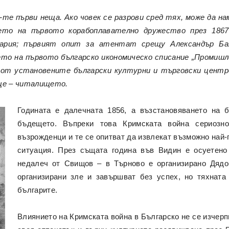
-те първи неща. Ако човек се разрови сред тях, може да на
ето на първото корабоплавателно дружество през 186
гария; първият опит за атентат срещу Александър Ба
то на първото българско икономическо списание „Промишл
н от установените български културни и търговски центр
ще – читалището.
Годината е далечната 1856, а възстановяването на 
бъдещето. Въпреки това Кримската война сериозн
възрожденци и те се опитват да извлекат възможно най-
ситуация. През същата година във Видин е осуетено
недалеч от Свищов – в Търново е организирано Дядо
организирани зле и завършват без успех, но тяхната
българите.
Влиянието на Кримската война в Българско не се изчерп