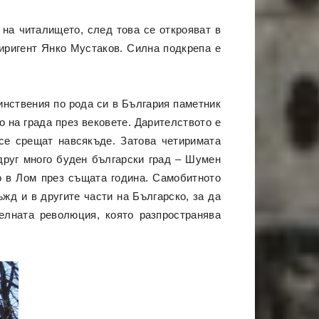
 на читалището, след това се открояват в
иригент Янко Мустаков. Силна подкрепа е
инствения по рода си в България паметник
о на града през вековете. Дарителството е
се срещат навсякъде. Затова четиримата
друг много буден български град – Шумен
о в Лом през същата година. Самобитното
жд и в другите части на Българско, за да
елната революция, която разпространява