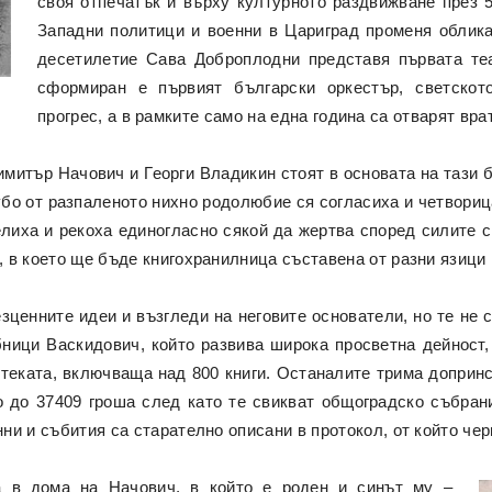
своя отпечатък и върху културното раздвижване през 5
Западни политици и военни в Цариград променя облик
десетилетие Сава Доброплодни представя първата теа
сформиран е първият български оркестър, светскот
прогрес, а в рамките само на една година са отварят вр
митър Начович и Георги Владикин стоят в основата на тази б
 убо от разпаленото нихно родолюбие ся согласиха и четвори
елиха и рекоха единогласно сякой да жертва според силите 
в което ще бъде книгохранилница съставена от разни язици и 
ценните идеи и възгледи на неговите основатели, но те не 
бници Васкидович, който развива широка просветна дейност,
отеката, включваща над 800 книги. Останалите трима доприн
 до 37409 гроша след като те свикват общоградско събрани
ни и събития са старателно описани в протокол, от който че
а в дома на Начович, в който е роден и синът му –