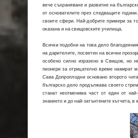
вече съхраняване и развитие на българск
от основателите през следващите години.
своите сфери. Най-добрите примери за т
оказана и на свищовските училища.
Всички подобни на това дело благодеяния
на дарителите, посветен на всички прозор
особено силно изразено в Свищов, но н
пионери за отрицателно време намират м
Сава Допроплодни основано второто чита
българско дело продължава своето стремг
станат неотменима част от един от най
знанието и до най-затънтените кътчета, в 