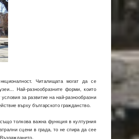
нкционалност. Читалищата могат да се
музеи… Най-разнообразните форми, които
т условия за развитие на най-разнообразни
ействие върху българското гражданство.
 също толкова важна функция в културния
атрални сцени в града, то не спира да сее
 Възраждането.