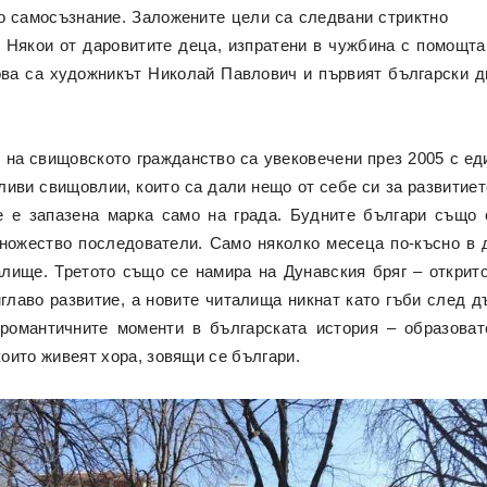
о самосъзнание. Заложените цели са следвани стриктно
 Някои от даровитите деца, изпратени в чужбина с помощта
ова са художникът Николай Павлович и първият български д
 на свищовското гражданство са увековечени през 2005 с ед
ливи свищовлии, които са дали нещо от себе си за развитиет
е е запазена марка само на града. Будните българи също 
ножество последователи. Само няколко месеца по-късно в 
лище. Третото също се намира на Дунавския бряг – открит
лаво развитие, а новите читалища никнат като гъби след дъ
-романтичните моменти в българската история – образоват
които живеят хора, зовящи се българи.