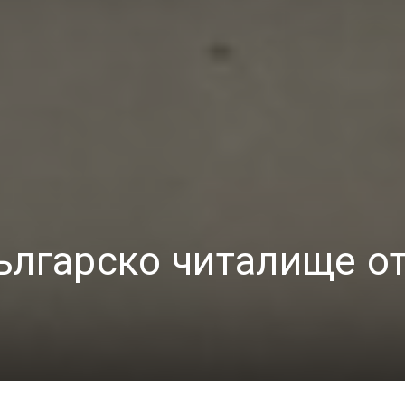
ългарско читалище о