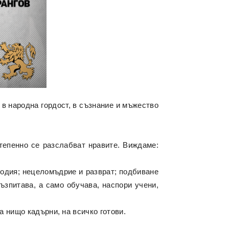
 в народна гордост, в съзнание и мъжество
тепенно се разслабват нравите. Виждаме:
бодия; нецеломъдрие и разврат; подбиване
ъзпитава, а само обучава, наспори учени,
а нищо кадърни, на всичко готови.