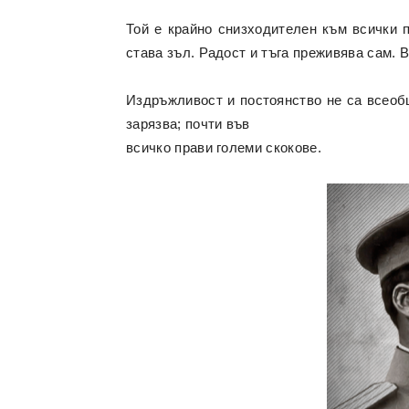
Той е крайно снизходителен към всички п
става зъл. Радост и тъга преживява сам. В
Издръжливост и постоянство не са всеобщ
зарязва; почти във
всичко прави големи скокове.