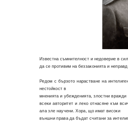
Известна съмнителност и недоверие в сили
да се противим на беззаконията и неправд
Редом с бързото нарастване на интелиге
нестойкост в
мненията и убежденията, злостни вражди 
всеки авторитет и леко отнасяне към вси
ала зле научени. Хора, що имат високи
външни права да бъдат считани за интелиг