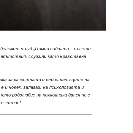
я бележит труд
„Помни войната – съвети
и напътствия, служили като нравствена
ника за качествата и недостатъците на
 и човек, залагащ на психологията и
ото родолюбие на полковника далеч не е
о четене!