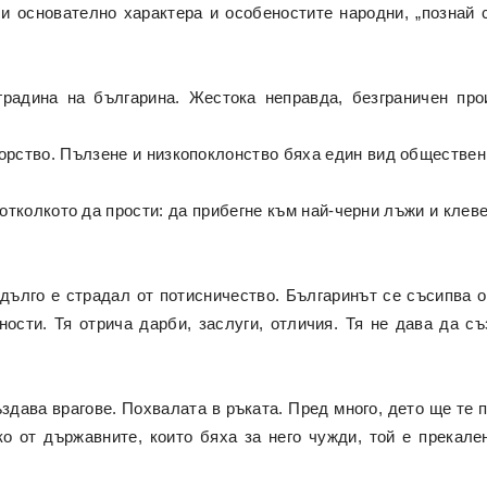
и основателно характера и особеностите народни, „познай 
градина на българина. Жестока неправда, безграничен про
ворство. Пълзене и низкопоклонство бяха един вид обществен
отколкото да прости: да прибегне към най-черни лъжи и клеве
 дълго е страдал от потисничество. Българинът се съсипва 
ости. Тя отрича дарби, заслуги, отличия. Тя не дава да с
здава врагове. Похвалата в ръката. Пред много, дето ще те п
ко от държавните, които бяха за него чужди, той е прекале