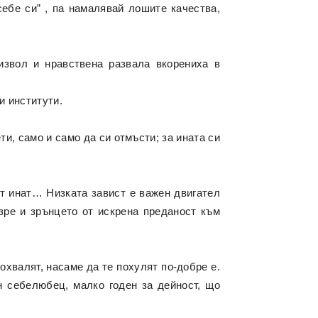
себе си” , па намалявай лошите качества,
извол и нравствена развала вкорениха в
и институти.
ти, само и само да си отмъсти; за ината си
от инат… Низката завист е важен двигател
ъзре и зрънцето от искрена преданост към
охвалят, насаме да те похулят по-добре е.
н себелюбец, малко годен за дейност, що