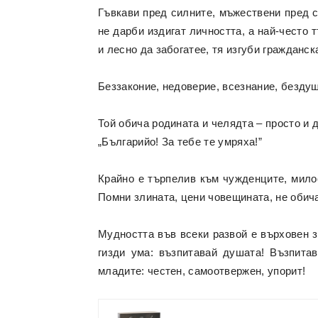
Гъвкави пред силните, мъжествени пред с
не дарби издигат личността, а най-често 
и лесно да забогатее, тя изгуби гражданск
Беззаконие, недоверие, всезнание, бездуш
Той обича родината и челядта – просто и 
„Българийо! За тебе те умряха!”
Крайно е търпелив към чужденците, милос
Помни злината, цени човещината, не обич
Мудността във всеки развой е върховен за
гизди ума: възпитавай душата! Възпита
младите: честен, самоотвержен, упорит!