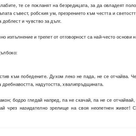
лабите, те се покланят на безредицата, за да овладеят поло
тъпата съвест, робския ум, презрението към честта и светостт
а доблест и чувство за дълг.
но изпълнение и трепет от отговорност са най-често основи н
дълбоко:
тив към победените. Духом леко не пада, не се отчайва. Чес
а дребнавостта, надутостта, хвалипръдщината.
кон; бодро гледай напред, па не скачай, па не се отчайвай
вай чрез назидателно зрелище на своя неопетнен живот! 