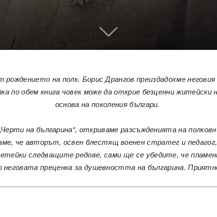
т рождението на полк. Борис Дрангов преиздадохме негови
алка по обем книга човек може да открие безценни житейск
основа на поколения българи.
 „Черти на българина“, откриваме разсъжденията на полков
е, че авторът, освен блестящ военен стратег и педагог, е
тейки следващите редове, сами ще се убедите, че пламенн
о неговата преценка за душевността на българина. Приятн