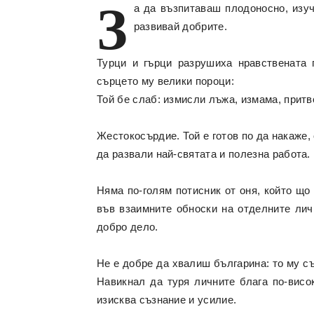
З
а да възпитаваш плодоносно, изуч
развивай добрите.
Турци и гърци разрушиха нравствената 
сърцето му велики пороци:
Той бе слаб: измисли лъжа, измама, прит
Жестокосърдие. Той е готов по да накаже, 
да развали най-святата и полезна работа.
Няма по-голям потисник от оня, който що
във взаимните обноски на отделните личн
добро дело.
Не е добре да хвалиш българина: то му съ
Навикнал да туря личните блага по-висо
изисква съзнание и усилие.