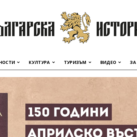
НОСТИ
КУЛТУРА
ТУРИЗЪМ
ВИДЕО
ЗА
Българска
история