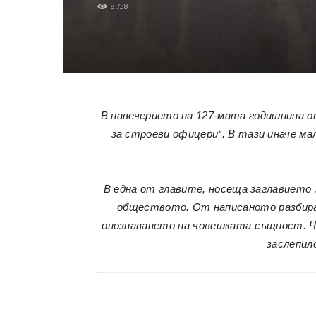
8738
В навечерието на 127-мата годишнина о
за строеви офицери“
. В тази иначе м
В една от главите, носеща заглавието
обществото. От написаното разбирам
опознаването на човешката същност. Че
заслепил