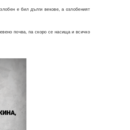
Озлобен е бил дълги векове, а озлобеният
евено почва, па скоро се насища и всичко