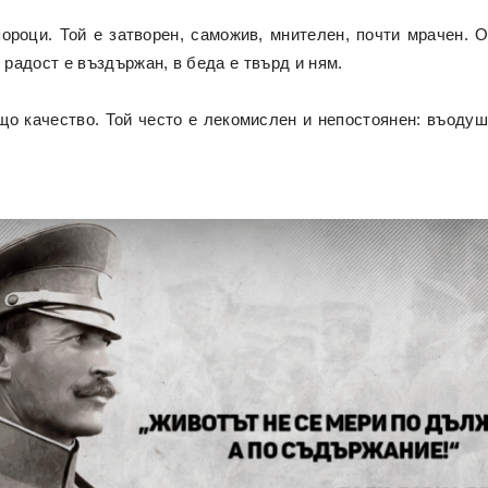
ороци. Той е затворен, саможив, мнителен, почти мрачен. 
 радост е въздържан, в беда е твърд и ням.
о качество. Той често е лекомислен и непостоянен: въодуш