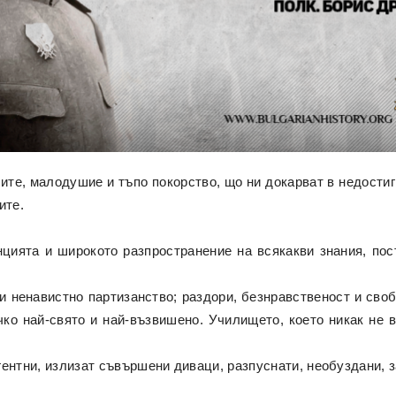
те, малодушие и тъпо покорство, що ни докарват в недостиг
ите.
нцията и широкото разпространение на всякакви знания, пос
и ненавистно партизанство; раздори, безнравственост и сво
чко най-свято и най-възвишено. Училището, което никак не в
ентни, излизат съвършени диваци, разпуснати, необуздани, з