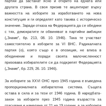
партии да застанат ясно и открито на едната или
другата страна. В своя призив те акцентират върху
важността на изборите за изработването на нова
конституция и ги определят като такива с историческо
значение. Заради отказа на Федерацията да се обедини
с тях, демократите ги обвиняват в партийни амбиции
(„Знаме”, бр. 213, 08. 10. 1946). Така те участват
самостоятелно в изборите за VI ВНС. Радикалната
партия (о), която също е в опозиция, не влиза в
обединение и поради своята малочисленност
призовава избирателите си да подкрепят Федерацията
(„Знаме”, бр. 229, 26. 10. 1946).
За изборите за XXVI ОНС през 1945 година е въведена
пропорционалната избирателна система. Същата
остава в сила и за тези от 1946 година. В наредбата-
закон за изборите през 1945 година възрастта за
гласуване е намалена от 21 на 19 години, а за изборите