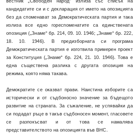
вестник „Свободен народ” излиза със списък на
кандидатите си и с декларация от името на опозицията
без да споменават за Демократическата партия и така
излиза все едно гореспоменатите са единствената
опозиция („Знаме“ бр. 214, 09. 10. 1946; „Знаме“ бр. 222,
18. 10. 1946). В предизборната си програма
Демократическата партия е изготвила примерен проект
за Конституция („Знаме“ бр. 224, 21. 10. 1946). Това е
една съществена разлика с другата опозиция на
режима, която няма такава.
Демократите се оказват прави. Наистина изборите са
исторически и от съдбоносно значение за бъдещото
развитие на страната. За съжаление, не успявайки да
си подадат ръце в такъв съдбоносен момент, гласовете
се разпокъсват и от това се намалява
представителството на опозицията във ВНС.