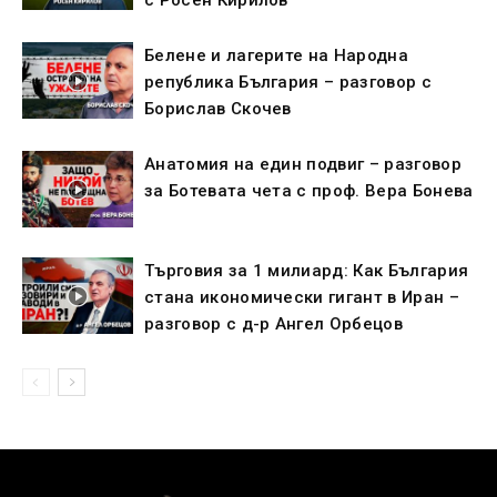
с Росен Кирилов
Белене и лагерите на Народна
република България – разговор с
Борислав Скочев
Анатомия на един подвиг – разговор
за Ботевата чета с проф. Вера Бонева
Търговия за 1 милиард: Как България
стана икономически гигант в Иран –
разговор с д-р Ангел Орбецов