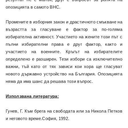
опозицията в самото ВНС.
Промените в изборния закон и драстичното смъкване на
възрастта за гласуване е фактор за по-голяма
избирателна активност. Участието на жените този път с
пълни избирателни права е друг фактор, както и
участието на военните. Кръгът на избирателите
определено е разширен. Тези избори са изключително
важни, тъй като от тях зависи кои хора ще гласуват
новото държавно устройство на България. Опозицията
няма да има шанс да решава този въпрос.
Използвана литература:
Гунев, Г. Към брега на свободата или за Никола Петков
и неговото време.София, 1992.