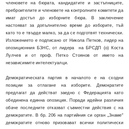
членовете на бюрата, кандидатите и застъпниците,
преброителите и членовете на контролните комитети да
имат достъп до изборните бюра. В заключение
настояват за допълнително време до изборите, тъй
като то е твърде малко, за да се подготвят технически.
Изложението е подписано от Никола Петков, лидер на
опозиционния БЗНС, от лидера на БРСДП (о) Коста
Лулчев и от проф. Петко Стоянов от името на
независимите интелектуалци.
Демократическата партия в началото е на сходни
позиции за отлагане на изборите. Демократите
предлагат да действат заедно с Федерацията като
обединена единна опозиция. Поради идейни различия
обаче последните отказват съвместни действия с на
демократите. В бр. 206 на партийния си орган „Знаме”
демократите отново призовават всички политически