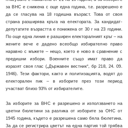
за ВНС е снижена с още една година, т.е. разрешено е
да се гласува на 18 годишна възраст. Това от своя
страна разширява кръга на електората. За кандидат-
депутатите възрастта е понижена от 30 г на 23 години.
По още една линия е разширен електоралният кръг – на
жените вече е дадено всеобщо избирателно право
наравно с мъжете – нещо, което е ново в сравнение с
предишни избори. Военните също имат право да
изразят своя глас („Държавен вестник“, бр 218, 24. 09.
1946). Тези фактори, както и политизацията, водят до
електорален пик – в изборите през този период
участват близо 93% от избирателите.
За изборите за ВНС е разрешено и използването на
цветни бюлетини за разлика от изборите за ОНС от
1945 година, където е разрешена само бяла бюлетина.
За да се регистрира цветът на една партия той трябва