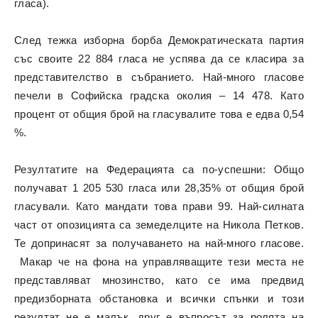
гласа).
След тежка изборна борба Демократическата партия
със своите 22 884 гласа не успява да се класира за
представителство в събранието. Най-много гласове
печели в Софийска градска околия – 14 478. Като
процент от общия брой на гласувалите това е едва 0,54
%.
Резултатите на Федерацията са по-успешни: Общо
получават 1 205 530 гласа или 28,35% от общия брой
гласували. Като мандати това прави 99. Най-силната
част от опозицията са земеделците на Никола Петков.
Те допринасят за получаването на най-много гласове.
Макар че на фона на управляващите тези места не
представляват мнозинство, като се има предвид
предизборната обстановка и всички спънки и този
резултат не е малък, друг е въпросът за ролята на