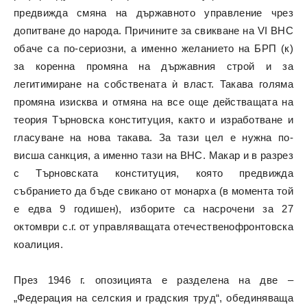
предвижда смяна на държавното управление чрез
допитване до народа. Причините за свикване на VI ВНС
обаче са по-сериозни, а именно желанието на БРП (к)
за коренна промяна на държавния строй и за
легитимиране на собствената ѝ власт. Такава голяма
промяна изисква и отмяна на все още действащата на
теория Търновска конституция, както и изработване и
гласуване на нова такава. За тази цел е нужна по-
висша санкция, а именно тази на ВНС. Макар и в разрез
с Търновската конституция, която предвижда
събранието да бъде свикано от монарха (в момента той
е едва 9 годишен), изборите са насрочени за 27
октомври с.г. от управляващата отечественофронтовска
коалиция.
През 1946 г. опозицията е разделена на две –
„Федерация на селския и градския труд“, обединяваща