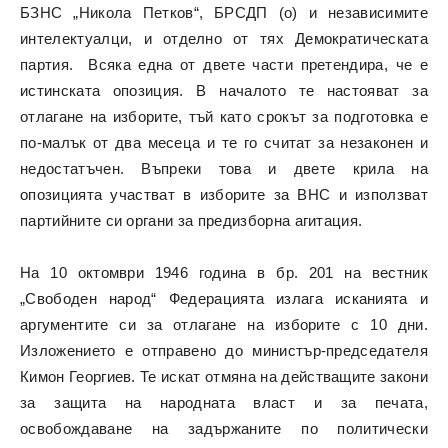
БЗНС „Никола Петков“, БРСДП (о) и независимите
интелектуалци, и отделно от тях Демократическата
партия. Всяка една от двете части претендира, че е
истинската опозиция. В началото те настояват за
отлагане на изборите, тъй като срокът за подготовка е
по-малък от два месеца и те го считат за незаконен и
недостатъчен. Въпреки това и двете крила на
опозицията участват в изборите за ВНС и използват
партийните си органи за предизборна агитация.
На 10 октомври 1946 година в бр. 201 на вестник
„Свободен народ“ Федерацията излага исканията и
аргументите си за отлагане на изборите с 10 дни.
Изложението е отправено до министър-председателя
Кимон Георгиев. Те искат отмяна на действащите закони
за защита на народната власт и за печата,
освобождаване на задържаните по политически