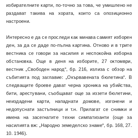
избирателните карти, по-точно за това, че умишлено не
раздават такива на хората, които са опозиционно
настроени.
Интересно е да се проследи как минава самият изборен
ден, за да се даде по-пълна картина. Отново и в трите
вестника се говори за насилия и неспокойна изборна
обстановка. Още в деня на изборите, 27 октомври,
вестник „Свободен народ“, бр. 216, излиза с обзор на
събитията под заглавие: „Окървавената бюлетина“. В
следващите броеве дават черна хроника на убийства,
бити, арестувани, съобщават още за иззети бюлетини,
неиздадени карти, нападнати домове, изгонени и
недопуснати застъпници и т.н. Прилагат се снимки и
имена на засегнатите техни симпатизанти (още за
насилията вж: „Народно земеделско знаме“, бр. 168, 27.
10. 1946).