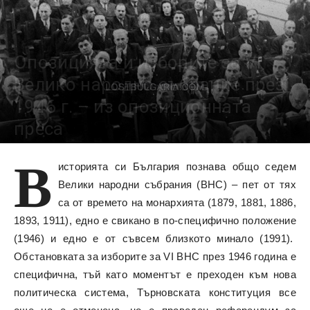
Опозицията и изборите за VI
Велико народно събрание през
1946 г. – из опозиционната
преса
В
4218
историята си България познава общо седем
Велики народни събрания (ВНС) ­– пет от тях
са от времето на монархията (1879, 1881, 1886,
1893, 1911), едно е свикано в по-специфично положение
(1946) и едно е от съвсем близкото минало (1991).
Обстановката за изборите за VI ВНС през 1946 година е
специфична, тъй като моментът е преходен към нова
политическа система, Търновската конституция все