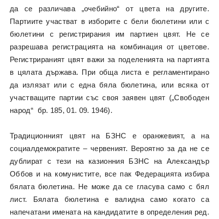
да се различава „очебийно“ от цвета на другите.
Партиите участват в изборите с бели бюлетини или с
бюлетини с регистрирания им партиен цвят. Не се
разрешава регистрацията на комбинация от цветове.
Регистрираният цвят важи за поделенията на партията
в цялата държава. При обща листа е регламентирано
да излязат или с една бяла бюлетина, или всяка от
участващите партии със своя заявен цвят („Свободен
народ“ бр. 185, 01. 09. 1946).
Традиционният цвят на БЗНС е оранжевият, а на
социалдемократите – червеният. Вероятно за да не се
дублират с тези на казионния БЗНС на Александър
Оббов и на комунистите, все пак Федерацията избира
бялата бюлетина. Не може да се гласува само с бял
лист. Бялата бюлетина е валидна само когато са
напечатани имената на кандидатите в определения ред.