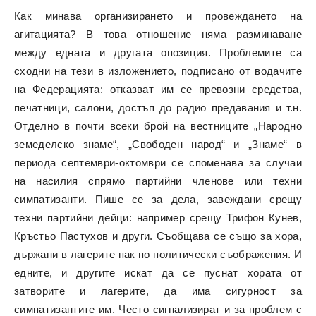
Как минава организирането и провеждането на
агитацията? В това отношение няма разминаване
между едната и другата опозиция. Проблемите са
сходни на тези в изложението, подписано от водачите
на Федерацията: отказват им се превозни средства,
печатници, салони, достъп до радио предавания и т.н.
Отделно в почти всеки брой на вестниците „Народно
земеделско знаме“, „Свободен народ“ и „Знаме“ в
периода септември-октомври се споменава за случаи
на насилия спрямо партийни членове или техни
симпатизанти. Пише се за дела, завеждани срещу
техни партийни дейци: например срещу Трифон Кунев,
Кръстьо Пастухов и други. Съобщава се също за хора,
държани в лагерите пак по политически съображения. И
едните, и другите искат да се пуснат хората от
затворите и лагерите, да има сигурност за
симпатизантите им. Често сигнализират и за проблем с