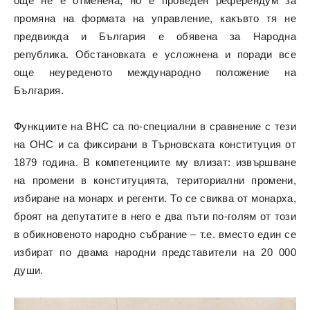
още не е отменена, но е проведен референдум за
промяна на формата на управление, какъвто тя не
предвижда и България е обявена за Народна
република. Обстановката е усложнена и поради все
още неуреденото международно положение на
България.
Функциите на ВНС са по-специални в сравнение с тези
на ОНС и са фиксирани в Търновската конституция от
1879 година. В компетенциите му влизат: извършване
на промени в конституцията, териториални промени,
избиране на монарх и регенти. То се свиква от монарха,
броят на депутатите в него е два пъти по-голям от този
в обикновеното народно събрание – т.е. вместо един се
избират по двама народни представители на 20 000
души.