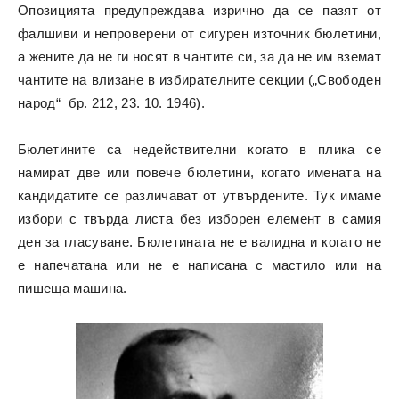
Опозицията предупреждава изрично да се пазят от
фалшиви и непроверени от сигурен източник бюлетини,
а жените да не ги носят в чантите си, за да не им вземат
чантите на влизане в избирателните секции („Свободен
народ“ бр. 212, 23. 10. 1946).
Бюлетините са недействителни когато в плика се
намират две или повече бюлетини, когато имената на
кандидатите се различават от утвърдените. Тук имаме
избори с твърда листа без изборен елемент в самия
ден за гласуване. Бюлетината не е валидна и когато не
е напечатана или не е написана с мастило или на
пишеща машина.