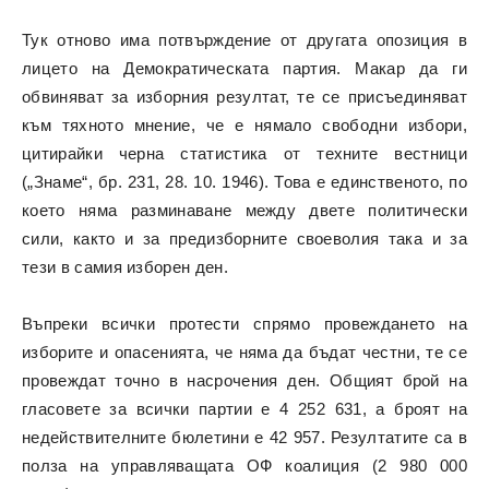
Тук отново има потвърждение от другата опозиция в
лицето на Демократическата партия. Макар да ги
обвиняват за изборния резултат, те се присъединяват
към тяхното мнение, че е нямало свободни избори,
цитирайки черна статистика от техните вестници
(„Знаме“, бр. 231, 28. 10. 1946). Това е единственото, по
което няма разминаване между двете политически
сили, както и за предизборните своеволия така и за
тези в самия изборен ден.
Въпреки всички протести спрямо провеждането на
изборите и опасенията, че няма да бъдат честни, те се
провеждат точно в насрочения ден. Общият брой на
гласовете за всички партии е 4 252 631, а броят на
недействителните бюлетини е 42 957. Резултатите са в
полза на управляващата ОФ коалиция (2 980 000