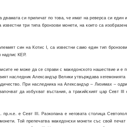
на двамата си приличат по това, че имат на реверса си един 
а известни три типа бронзови монети, на които са изобразен
-големият син на Котис I, са известни само един тип бронзо
и надпис КЕР.
рисите не може да се справи с македонското нашествие и е 
говият наследник Александър Велики утвърждава хегемонията
адичество. При наследника на Александър – Лизимах – одр
почват да избухват въстания, а тракийският цар Севт III 
. пр.н.е. е Севт III. Разкопана е неговата столица Севтопо
 монети. Той препечатва македонски монети със свой печат