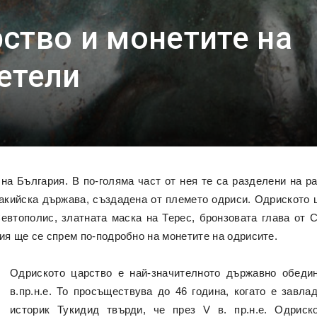
ство и монетите на
етели
 на България. В по-голяма част от нея те са разделени на р
тракийска държава, създадена от племето одриси. Одриското 
втополис, златната маска на Терес, бронзовата глава от С
ия ще се спрем по-подробно на монетите на одрисите.
Одриското царство е най-значителното държавно обедин
в.пр.н.е. То просъществува до 46 година, когато е завл
историк Тукидид твърди, че през V в. пр.н.е. Одриск