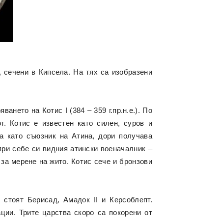
 сечени в Кипсела. На тях са изобразени
нето на Котис I (384 – 359 г.пр.н.е.). По
т. Котис е известен като силен, суров и
а като съюзник на Атина, дори получава
при себе си видния атински военачалник –
 за мерене на жито. Котис сече и бронзови
стоят Берисад, Амадок II и Керсоблепт.
ции. Трите царства скоро са покорени от