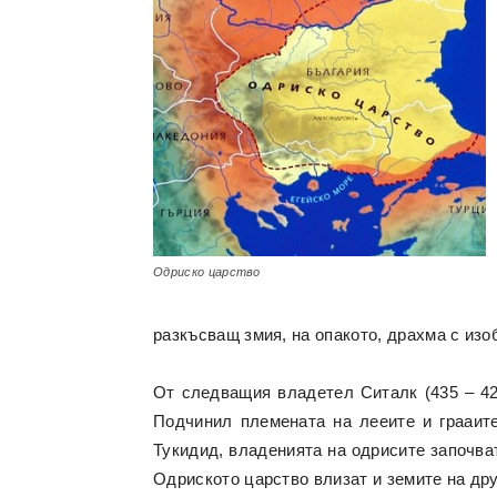
Одриско царство
разкъсващ змия, на опакото, драхма с изоб
От следващия владетел Ситалк (435 – 424
Подчинил племената на лееите и грааите
Тукидид, владенията на одрисите започват
Одриското царство влизат и земите на дру