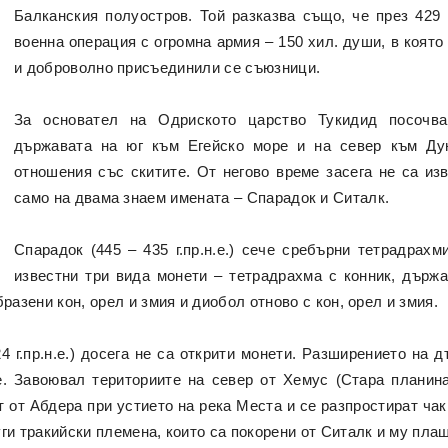
Балканския полуостров. Той разказва също, че през 429 
военна операция с огромна армия – 150 хил. души, в която
и доброволно присъединили се съюзници.
За основател на Одриското царство Тукидид посочва
държавата на юг към Егейско море и на север към Ду
отношения със скитите. От негово време засега не са из
само на двама знаем имената – Спарадок и Ситалк.
Спарадок (445 – 435 г.пр.н.е.) сече сребърни тетрадрах
известни три вида монети – тетрадрахма с конник, държа
разени кон, орел и змия и диобол отново с кон, орел и змия.
 г.пр.н.е.) досега не са открити монети. Разширението на д
. Завоювал териториите на север от Хемус (Стара планина
 от Абдера при устието на река Места и се разпростират чак
ги тракийски племена, които са покорени от Ситалк и му пла