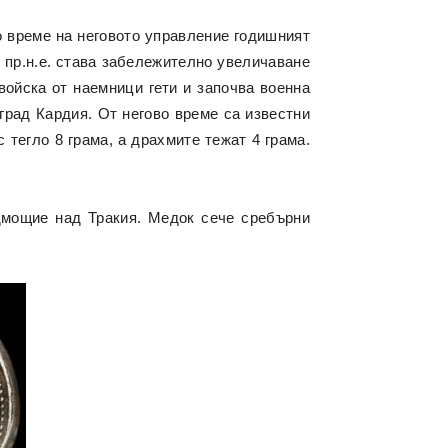
По време на неговото управление годишният
. пр.н.е. става забележително увеличаване
войска от наемници гети и започва военна
град Кардия. От негово време са известни
 тегло 8 грама, а драхмите тежат 4 грама.
адмощие над Тракия. Медок сече сребърни