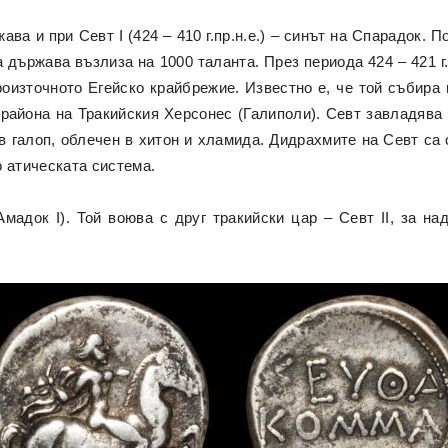
а и при Севт I (424 – 410 г.пр.н.е.) – синът на Спарадок. 
държава възлиза на 1000 таланта. През периода 424 – 421 г
роизточното Егейско крайбрежие. Известно е, че той събира 
 района на Тракийския Херсонес (Галиполи). Севт завладява 
в галоп, облечен в хитон и хламида. Дидрахмите на Севт са с
о атическата система.
мадок I). Той воюва с друг тракийски цар – Севт II, за н