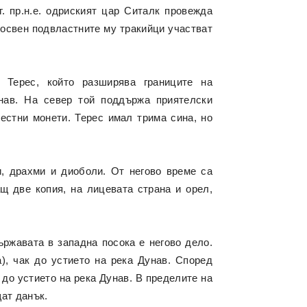
г. пр.н.е. одриският цар Ситалк провежда
 освен подвластните му тракийци участват
 Терес, който разширява границите на
нав. На север той поддържа приятелски
вестни монети. Терес имал трима сина, но
ми, драхми и диоболи. От негово време са
щ две копия, на лицевата страна и орел,
ържавата в западна посока е негово дело.
), чак до устието на река Дунав. Според
 до устието на река Дунав. В пределите на
щат данък.