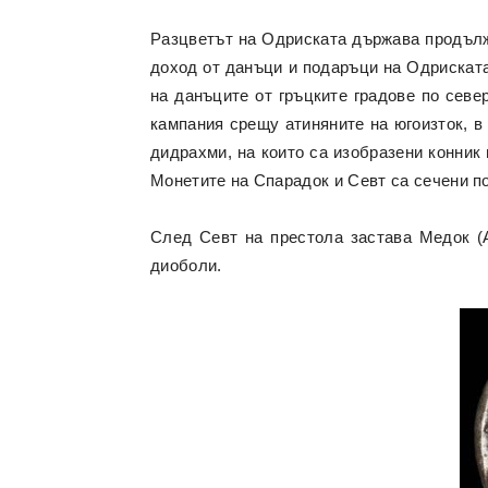
Разцветът на Одриската държава продължав
доход от данъци и подаръци на Одриската 
на данъците от гръцките градове по севе
кампания срещу атиняните на югоизток, в
дидрахми, на които са изобразени конник 
Монетите на Спарадок и Севт са сечени п
След Севт на престола застава Медок (А
диоболи.