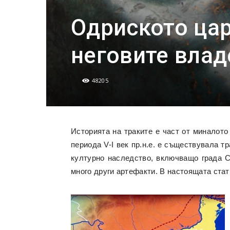
Одриското цар
неговите влад
48205
Историята на траките е част от миналото
периода V-I век пр.н.е. е съществувала 
културно наследство, включващо града Се
много други артефакти. В настоящата стат