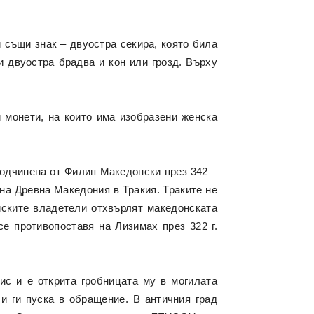
и същи знак – двуостра секира, която била
и двуостра брадва и кон или грозд. Върху
ви монети, на които има изобразени женска
подчинена от Филип Македонски през 342 –
 на Древна Македония в Тракия. Траките не
иските владетели отхвърлят македонската
се противопоставя на Лизимах през 322 г.
лис и е открита гробницата му в могилата
 и ги пуска в обращение. В античния град