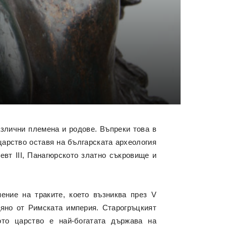
азлични племена и родове. Въпреки това в
царство оставя на българската археология
евт III, Панагюрското златно съкровище и
ение на траките, което възниква през V
адяно от Римската империя. Старогръцкият
ото царство е най-богатата държава на