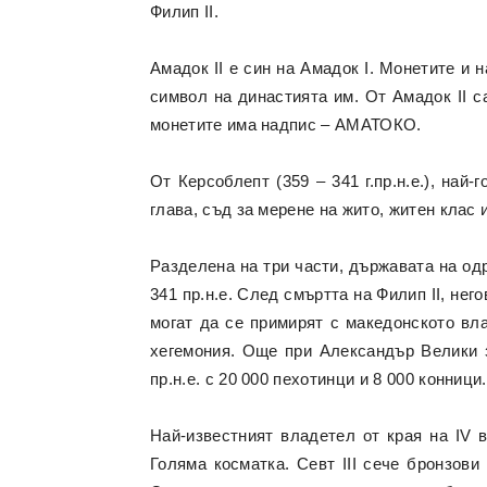
Филип II.
Амадок II е син на Амадок I. Монетите и 
символ на династията им. От Амадок II с
монетите има надпис – АМАТОКО.
От Керсоблепт (359 – 341 г.пр.н.е.), най
глава, съд за мерене на жито, житен клас 
Разделена на три части, държавата на од
341 пр.н.е. След смъртта на Филип II, не
могат да се примирят с македонското вл
хегемония. Още при Александър Велики за
пр.н.е. с 20 000 пехотинци и 8 000 конници.
Най-известният владетел от края на IV в
Голяма косматка. Севт III сече бронзови