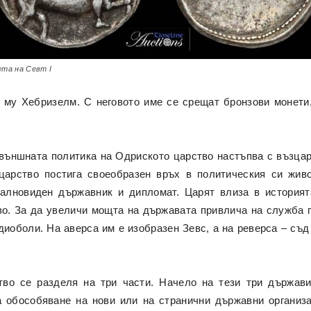
та на Севт I
 му Хебризелм. С неговото име се срещат бронзови монети,
ншната политика на Одриското царство настъпва с възцарява
арство постига своеобразен връх в политическия си живо
далновиден държавник и дипломат. Царят влиза в историят
во. За да увеличи мощта на държавата привлича на служба 
иоболи. На аверса им е изобразен Зевс, а на реверса – съд
во се разделя на три части. Начело на тези три държави 
 обособяване на нови или на странични държавни организа