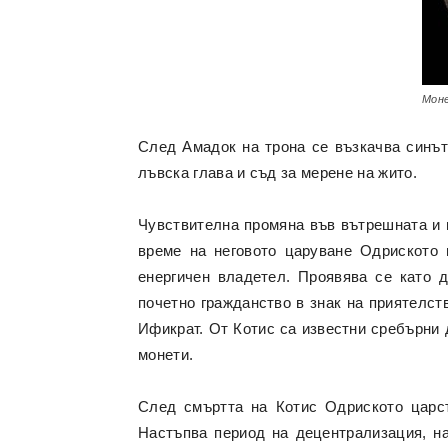
Моне
След Амадок на трона се възкачва синът
лъвска глава и съд за мерене на жито.
Чувствителна промяна във вътрешната и въ
време на неговото царуване Одриското ц
енергичен владетел. Проявява се като 
почетно гражданство в знак на приятелст
Ификрат. От Котис са известни сребърни д
монети.
След смъртта на Котис Одриското царст
Настъпва период на децентрализация, на