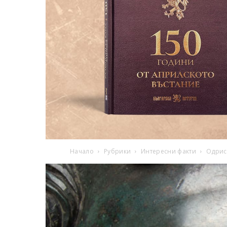
Начало
Рубрики
Интересни факти
Одриск