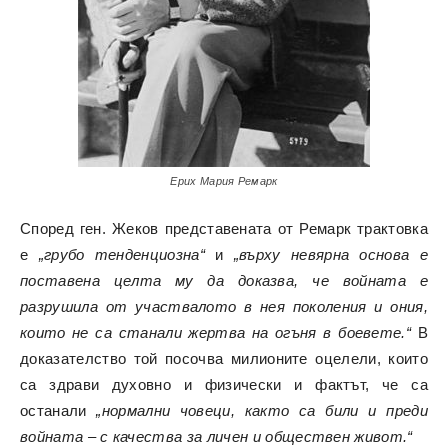
Ерих Мария Ремарк
Според ген. Жеков представената от Ремарк трактовка
е
„грубо тенденциозна“
и
„върху невярна основа е
поставена целта му да доказва, че войната е
разрушила от участвалото в нея поколения и ония,
които не са станали жертва на огъня в боевете.“
В
доказателство той посочва милионите оцелели, които
са здрави духовно и физически и фактът, че са
останали
„нормални човеци, както са били и преди
войната – с качества за личен и обществен живот.“