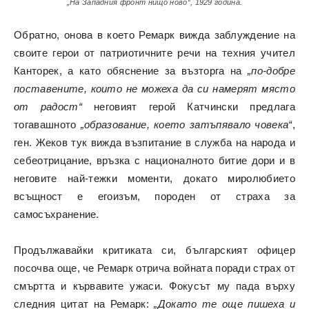
„На Западния фронт нищо ново“, 1929 година.
Обратно, онова в което Ремарк вижда заблуждение на
своите герои от патриотичните речи на техния учител
Канторек, а като обяснение за възторга на
„по-добре
поставените, които не можеха да си намерят място
от радост“
неговият герой Катчински предлага
тогавашното
„образование, което затъпявало човека“
,
ген. Жеков тук вижда възпитание в служба на народа и
себеотрицание, връзка с националното битие дори и в
неговите най-тежки моменти, докато миролюбието
всъщност е егоизъм, породен от страха за
самосъхранение.
Продължавайки критиката си, българският офицер
посочва още, че Ремарк отрича войната поради страх от
смъртта и кървавите ужаси. Фокусът му пада върху
следния цитат на Ремарк:
„Докато те още пишеха и