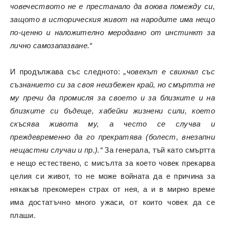
човечеството не е престанало да воюва помежду си,
защото в историческия живот на народите има нещо
по-ценно и наложително меродавно от инстинкт за
лично самозапазване.“
И продължава със следното:
„човекът е свикнал със
съзнанието си за своя неизбежен край, но смъртта не
му пречи да промисля за своето и за близките и на
близките си бъдеще, хабейки жизнени сили, което
скъсява живота му, а често се случва и
преждевременно да го прекратява (болест, внезапни
нещастни случаи и пр.).“
За генерала, тъй като смъртта
е нещо естествено, с мисълта за което човек прекарва
целия си живот, то не може войната да е причина за
някакъв прекомерен страх от нея, а и в мирно време
има достатъчно много ужаси, от които човек да се
плаши.