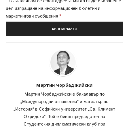
Съгласявам се email адресът ми да бъде съхранен с
цел изпращане на информационен бюлетин и
*
маркетингови съобщения
Мартин Чорбаджийски
Мартин Чорбаджийски е бакалавър по
„Международни отношения“ и магистър по
„История“ в Софийски университет „Св. Климент
Охридски“. Той е бивш председател на
Студентския дипломатически клуб при