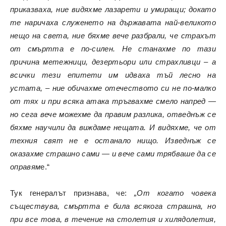
приказваха, ние видяхме лазарети и умиращи; докато
те наричаха служенето на държавата най-великото
нещо на света, ние бяхме вече разбрали, че страхът
от смъртта е по-силен. Не станахме по тази
причина метежници, дезертьори или страхливци – а
всички тези епитети им идваха тъй лесно на
устата, – ние обичахме отечеството си не по-малко
от тях и при всяка атака тръгвахме смело напред —
но сега вече можехме да правим разлика, отведнъж се
бяхме научили да виждаме нещата. И видяхме, че от
техния свят не е останало нищо. Изведнъж се
оказахме страшно сами — и вече сами трябваше да се
оправям
е.“
Тук генералът признава, че:
„От когато човека
съществува, смъртта е била всякога страшна, но
при все това, в течение на столетия и хилядолетия,