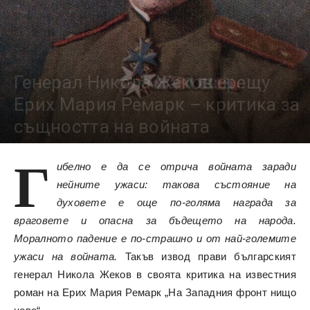
Генерал Никола Жеков срещу
Ерих Мария Ремарк – критика за
същността на войната
5643
Г
ибелно е да се отрича войната заради
нейните ужаси: такова състояние на
духовете е още по-голяма награда за
враговете и опасна за бъдещето на народа.
Моралното падение е по-страшно и от най-големите
ужаси на войната.
Такъв извод прави българският
генерал Никола Жеков в своята критика на известния
роман на Ерих Мария Ремарк „На Западния фронт нищо