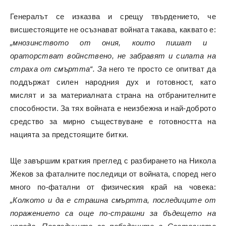
Генералът се изказва и срещу твърдението, че
висшестоящите не осъзнават войната такава, каквато е:
„мнозинството от ония, които пишат и
ораторстват войнствено, не забравят и силата на
страха от смъртта“. За
него те просто се опитват да
поддържат силен народния дух и готовност, като
мислят и за материалната страна на отбранителните
способности. За тях войната е неизбежна и най-доброто
средство за мирно съществуване е готовността на
нацията за предстоящите битки.
Ще завършим краткия преглед с разбирането на Никола
Жеков за фаталните последици от войната, според него
много по-фатални от физическия край на човека:
„Колкото и да е страшна смъртта, последиците от
поражението са още по-страшни за бъдещето на