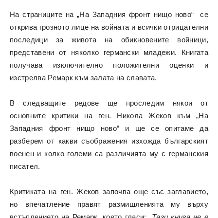
На страниците на „На Западния фронт нищо ново“ се
открива грозното лице на войната и всички отрицателни
последици за живота на обикновените войници,
представени от няколко германски младежи. Книгата
получава изключително положителни оценки и
изстрелва Ремарк към залата на славата.
В следващите редове ще проследим някои от
основните критики на ген. Никола Жеков към „На
Западния фронт нищо ново“ и ще се опитаме да
разберем от какви съображения изхожда българският
военен и колко големи са различията му с германския
писател.
Критиката на ген. Жеков започва още със заглавието,
но впечатление правят размишленията му върху
встъплението на Ремарк, което гласи: „
Тази книга не е