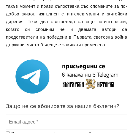
такъв момент и прави съпоставка със спомените за по-
добър живот, изпълнен с интелектуални и житейски
дирения. Тези два светогледа са още по-интересни,
когато си спомним че и двамата автори са
представители на победени в Първата световна война
държави, чието бъдеще е завинаги променено.
Защо не се абонирате за нашия бюлетин?