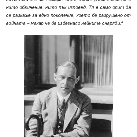
нито обвинение, нито пък изповед. Тя е само опит да
се разкаже за едно поколение, което бе разрушено от
войната – макар че бе избегнало нейните снаряди.“