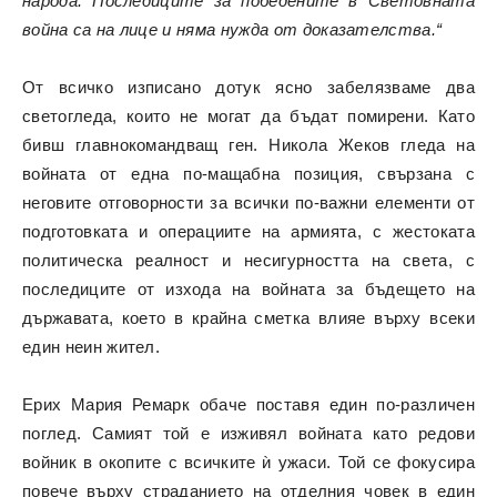
народа. Последиците за победените в Световната
война са на лице и няма нужда от доказателства.“
От всичко изписано дотук ясно забелязваме два
светогледа, които не могат да бъдат помирени. Като
бивш главнокомандващ ген. Никола Жеков гледа на
войната от една по-мащабна позиция, свързана с
неговите отговорности за всички по-важни елементи от
подготовката и операциите на армията, с жестоката
политическа реалност и несигурността на света, с
последиците от изхода на войната за бъдещето на
държавата, което в крайна сметка влияе върху всеки
един неин жител.
Ерих Мария Ремарк обаче поставя един по-различен
поглед. Самият той е изживял войната като редови
войник в окопите с всичките ѝ ужаси. Той се фокусира
повече върху страданието на отделния човек в един