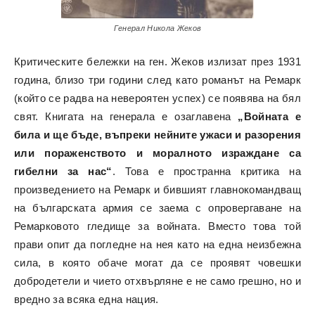
Генерал Никола Жеков
Критическите бележки на ген. Жеков излизат през 1931
година, близо три години след като романът на Ремарк
(който се радва на невероятен успех) се появява на бял
свят. Книгата на генерала е озаглавена
„Войната е
била и ще бъде, въпреки нейните ужаси и разорения
или пораженството и моралното израждане са
гибелни за нас“
. Това е пространна критика на
произведението на Ремарк и бившият главнокомандващ
на българската армия се заема с опровергаване на
Ремарковото гледище за войната. Вместо това той
прави опит да погледне на нея като на една неизбежна
сила, в която обаче могат да се проявят човешки
добродетели и чието отхвърляне е не само грешно, но и
вредно за всяка една нация.