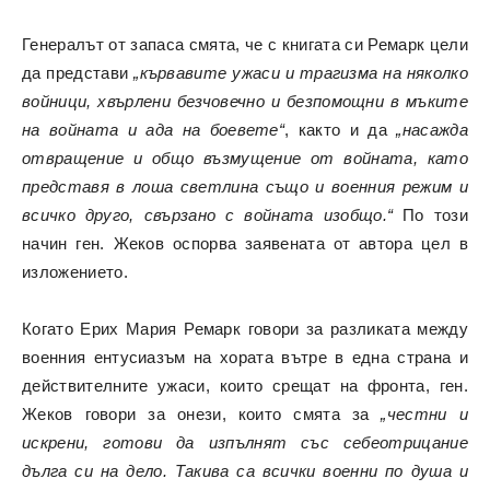
Генералът от запаса смята, че с книгата си Ремарк цели
да представи
„кървавите ужаси и трагизма на няколко
войници, хвърлени безчовечно и безпомощни в мъките
на войната и ада на боевете“
, както и да
„насажда
отвращение и общо възмущение от войната, като
представя в лоша светлина също и военния режим и
всичко друго, свързано с войната изобщо.“
По този
начин ген. Жеков оспорва заявената от автора цел в
изложението.
Когато Ерих Мария Ремарк говори за разликата между
военния ентусиазъм на хората вътре в една страна и
действителните ужаси, които срещат на фронта, ген.
Жеков говори за онези, които смята за
„честни и
искрени, готови да изпълнят със себеотрицание
дълга си на дело. Такива са всички военни по душа и