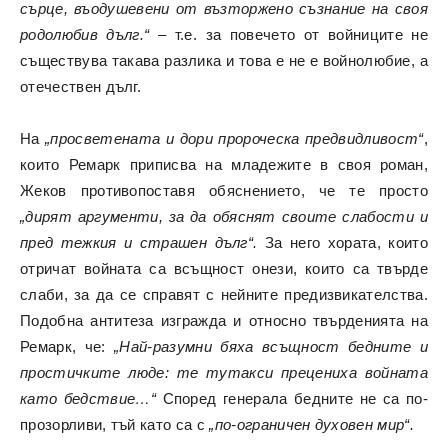
сърце, въодушевени от възторжено съзнание на своя
родолюбив дълг.“
– т.е. за повечето от войниците не
съществува такава разлика и това е не е войнолюбие, а
отечествен дълг.
На
„просветената и дори пророческа предвидливост“
,
които Ремарк приписва на младежите в своя роман,
Жеков противопоставя обяснението, че те просто
„дирят аргументи, за да обяснят своите слабости и
пред тежкия и страшен дълг“.
За него хората, които
отричат войната са всъщност онези, които са твърде
слаби, за да се справят с нейните предизвикателства.
Подобна антитеза изгражда и относно твърденията на
Ремарк, че:
„Най-разумни бяха всъщност бедните и
простичките люде: те тутакси прецениха войната
като бедствие…“
Според генерала бедните не са по-
прозорливи, тъй като са с
„по-ограничен духовен мир“.