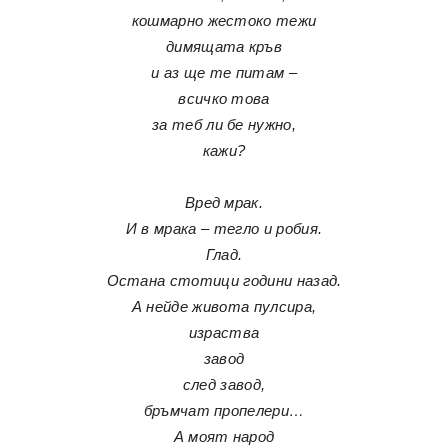
кошмарно жестоко тежи
димящата кръв
и аз ще те питам –
всичко това
за теб ли бе нужно,
кажи?
Вред мрак.
И в мрака – тегло и робия.
Глад.
Остана стотици години назад.
А нейде живота пулсира,
израства
завод
след завод,
бръмчат пропелери…
А моят народ