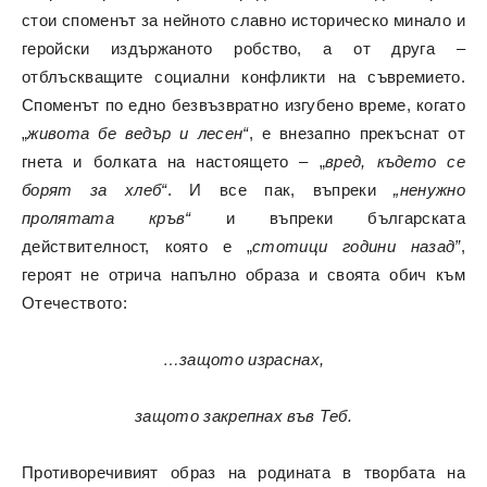
стои споменът за нейното славно историческо минало и
геройски издържаното робство, а от друга –
отблъскващите социални конфликти на съвремието.
Споменът по едно безвъзвратно изгубено време, когато
„
живота бе ведър и лесен“
, е внезапно прекъснат от
гнета и болката на настоящето – „
вред, където се
борят за хлеб“
. И все пак, въпреки
„ненужно
пролятата кръв“
и въпреки българската
действителност, която е „
стотици години назад”
,
героят не отрича напълно образа и своята обич към
Отечеството:
…защото израснах,
защото закрепнах във Теб.
Противоречивият образ на родината в творбата на