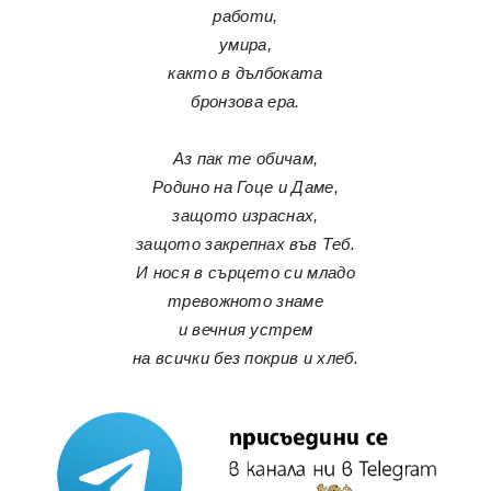
работи,
умира,
както в дълбоката
бронзова ера.
Аз пак те обичам,
Родино на Гоце и Даме,
защото израснах,
защото закрепнах във Теб.
И нося в сърцето си младо
тревожното знаме
и вечния устрем
на всички без покрив и хлеб.