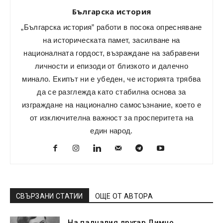
Българска история
„Българска история” работи в посока опресняване
на историческата памет, засилване на
националната гордост, възраждане на забравени
личности и епизоди от близкото и далечно
минало. Екипът ни е убеден, че историята трябва
да се разглежда като стабилна основа за
изграждане на национално самосъзнание, което е
от изключителна важност за просперитета на
един народ.
СВЪРЗАНИ СТАТИИ
ОЩЕ ОТ АВТОРА
„На падналия другар Димчо