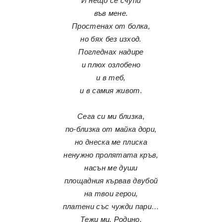
И нещо се счупи
във мене.
Простенах от болка,
но бях без изход.
Погледнах надире
и плюх озлобено
и в теб,
и в самия живот.
Сега си ми близка,
по-близка от майка дори,
но днеска ме плиска
ненужно пролятата кръв,
насън ме души
площадния кървав двубой
на твои герои,
платени със чужди пари…
Тежи ми, Родино,