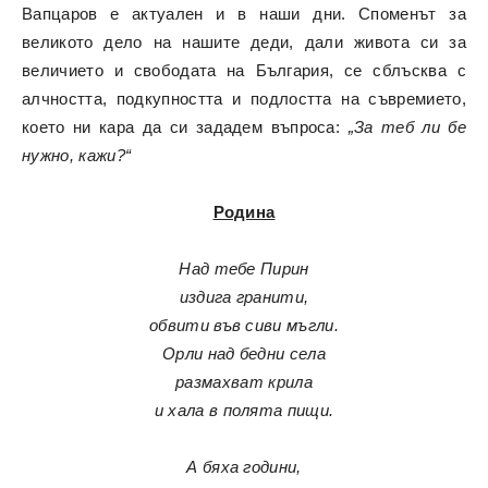
Вапцаров е актуален и в наши дни. Споменът за
великото дело на нашите деди, дали живота си за
величието и свободата на България, се сблъсква с
алчността, подкупността и подлостта на съвремието,
което ни кара да си зададем въпроса:
„За теб ли бе
нужно, кажи?“
Родина
Над тебе Пирин
издига гранити,
обвити във сиви мъгли.
Орли над бедни села
размахват крила
и хала в полята пищи.
А бяха години,