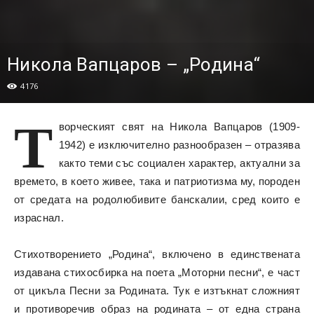
Никола Вапцаров – „Родина“
4176
Т
ворческият свят на Никола Вапцаров (1909-
1942) е изключително разнообразен – отразява
както теми със социален характер, актуални за
времето, в което живее, така и патриотизма му, породен
от средата на родолюбивите банскалии, сред които е
израснал.
Стихотворението „Родина“, включено в единствената
издавана стихосбирка на поета „Моторни песни“, е част
от цикъла Песни за Родината. Тук e изтъкнат сложният
и противоречив образ на родината – от една страна