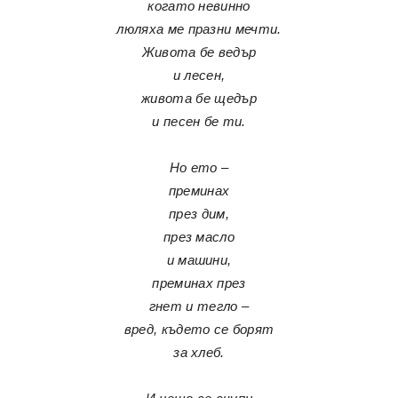
когато невинно
люляха ме празни мечти.
Живота бе ведър
и лесен,
живота бе щедър
и песен бе ти.
Но ето –
преминах
през дим,
през масло
и машини,
преминах през
гнет и тегло –
вред, където се борят
за хлеб.