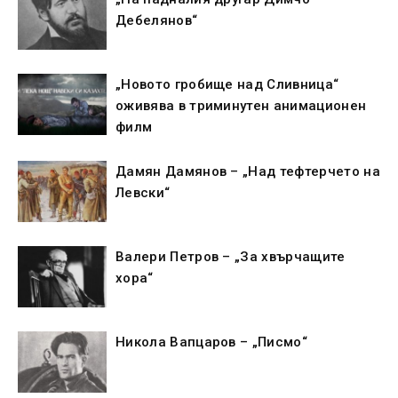
Дебелянов“
„Новото гробище над Сливница“
оживява в триминутен анимационен
филм
Дамян Дамянов – „Над тефтерчето на
Левски“
Валери Петров – „За хвърчащите
хора“
Никола Вапцаров – „Писмо“