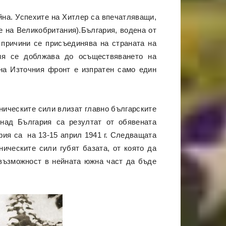
йна. Успехите на Хитлер са впечатляващи,
е на Великобритания).България, водена от
 причини се присъединява на страната на
рия се доблжава до осъществяването на
 на Източния фронт е изпратен само един
зническите сили влизат главно българските
над България са резултат от обявената
фия са на 13-15 април 1941 г. Следващата
ическите сили губят базата, от която да
 възможност в нейната южна част да бъде