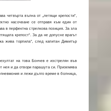
ава четвърта вълна от „летящи крепости“,
ектно насочване се отправя към един от
ава в перфектна стрелкова позиция. За зла
етящата крепост“. За да не допусне врагът
ска жива торпила“, след капитан Димитър
резултат на това Бончев е изстрелян във
т нея и да отвори парашута си. Приземява
хопневмония и лежи дълго време в болница,