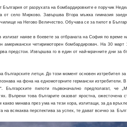
ат България от разрухата на бомбардировките е поручик Неде
да от село Мирково. Завършва Втора мъжка гимназия заед
чилище на Негово Величество. Обучава се за пилот в Българ
 излизат наяве в боевете за отбраната на София по време на
ин американски четиримоторен бомбардировач. На 30 март 1
ърва предстои. Извършва го в един от най-мрачните дни за б
а българските летци. До този момент основен изтребител з
зпознава на фона на едномоторните германски изтребители. В
“. Българските пилоти първоначално предполагат, че „
ях. Въпреки това българите оказват яростна, ожесточена с
 какво минава през ума на тези хора, излитащи, за да връхл
та на всякаква перспектива за успех, те дават всичко за Бълг