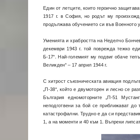
Един от летците, които героично защитав
1917 г. в София, но родът му произхож
продължава обучението си във Военното у
Уменията и храбростта на Неделчо Бончев
декември 1943 г. той поврежда тежко ед
Б-17“. Най-големият му подвиг обаче теп
Великден“ – 17 април 1944 г.
С хитрост съюзническата авиация подлъгв
„П-38“, който е двумоторен и лесно се ра
България едномоторните „П-51 Мустанг
неподготвени за бой се приближават до т
катастрофални. Трудно е да си представим
1, а на моменти и 40 към 1. Въпреки липса