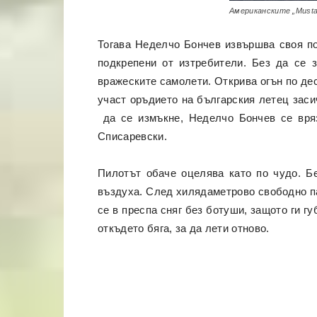
Американските „Musta
Тогава Неделчо Бончев извършва своя под
подкрепени от изтребители. Без да се 
вражеските самолети. Открива огън по дес
участ оръдието на българския летец засич
да се измъкне, Неделчо Бончев се врязв
Списаревски.
Пилотът обаче оцелява като по чудо. Бе
въздуха. След хилядаметрово свободно па
се в преспа сняг без ботуши, защото ги г
откъдето бяга, за да лети отново.