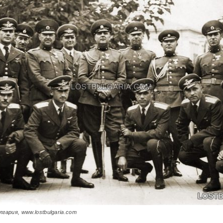
гария, www.lostbulgaria.com