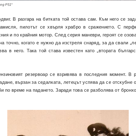
ng P51“
виг. В разгара на битката той остава сам. Към него се зад
замисля, пилотът се хвърля храбро в сражението. С перф
ния и по крайния мотор. След серия маневри, героят се озов
а точно, когато е нужно да изстреля снаряд, за да свали „л
а в него. Така той става известен като „втората българ
нзиновият резервоар се взривява в последния момент. В 
дане, вързан за седалката, летецът успява да се отскубне о
уби по време на падането. Заради това се разболява от брон