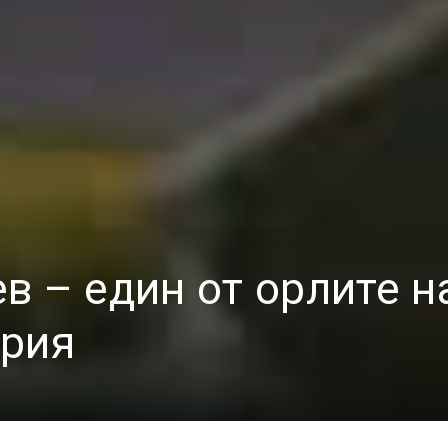
в – един от орлите н
ария