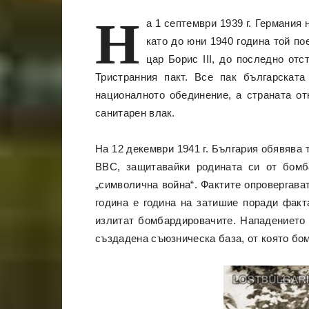
Н
а 1 септември 1939 г. Германия
като до юни 1940 година той п
цар Борис ІІІ, до последно от
Тристранния пакт. Все пак българскат
националното обединение, а страната от
санитарен влак.
На 12 декември 1941 г. България обявява 
ВВС, защитавайки родината си от бомб
„символична война“. Фактите опровергава
година е година на затишие поради факт
излитат бомбардировачите. Нападението 
създадена съюзническа база, от която бо