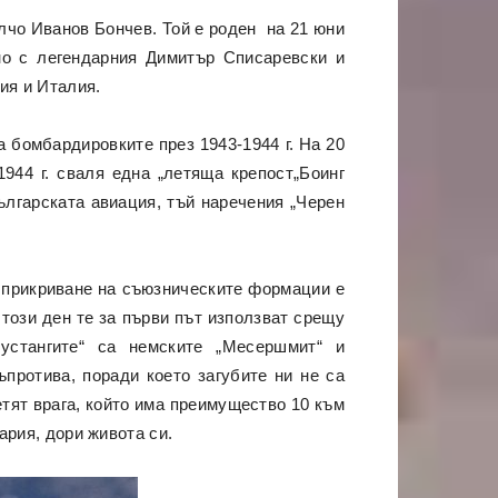
лчо Иванов Бончев. Той е роден на 21 юни
но с легендарния Димитър Списаревски и
ия и Италия.
 бомбардировките през 1943-1944 г. На 20
944 г. сваля една „летяща крепост„Боинг
ългарската авиация, тъй наречения „Черен
а прикриване на съюзническите формации е
 този ден те за първи път използват срещу
Мустангите“ са немските „Месершмит“ и
ъпротива, поради което загубите ни не са
етят врага, който има преимущество 10 към
ария, дори живота си.