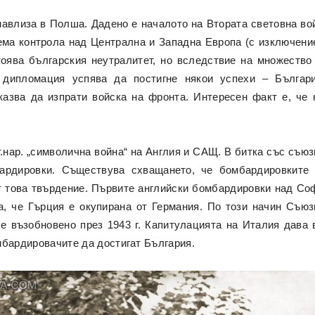
 навлиза в Полша. Дадено е началото на Втората световна во
оема контрола над Централна и Западна Европа (с изключени
стоява българския неутралитет, но вследствие на множество
а дипломация успява да постигне някои успехи – Бълга
казва да изпрати войска на фронта. Интересен факт е, че
т.нар. „символична война“ на Англия и САЩ. В битка със съю
ардировки. Съществува схващането, че бомбардировките 
т това твърдение. Първите английски бомбардировки над Со
а, че Гърция е окупирана от Германия. По този начин Съюзн
е възобновено през 1943 г. Капитулацията на Италия дава
мбардировачите да достигат България.