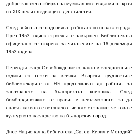
добре запазена сбирка на музикалните издания от края
на ХІХ век и следващите десетилетия.
След войната се подновява работата по новата сграда.
През 1953 година строежът е завършен. Библиотеката
официално се открива за читателите на 16 декември
1953 година.
Периодът след Освобождението, както и следвоенните
години са тежки за всички. Въпреки трудностите
библиотекарите от НБ продължават да работят за
запазването на българската книжнина. След
бомбардировките те правят и невъзможното, за да
спасят каквото е останало с ясното съзнание, че това е
културното наследство на българския народ.
Днес Национална библиотека „Св. св. Кирил и Методий“