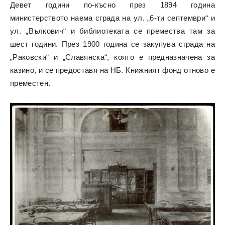
Девет години по-късно през 1894 година
министерството наема сграда на ул. „6-ти септември“ и
ул. „Вълкович“ и библиотеката се премества там за
шест години. През 1900 година се закупува сграда на
„Раковски“ и „Славянска“, която е предназначена за
казино, и се предоставя на НБ. Книжният фонд отново е
преместен.