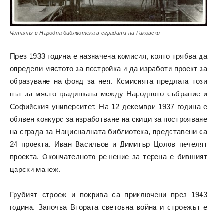
Читалня в Народна библиотека в сградата на Раковски
През 1933 година е назначена комисия, която трябва да
определи мястото за постройка и да изработи проект за
образуване на фонд за нея. Комисията предлага този
път за място градинката между Народното събрание и
Софийския университет. На 12 декември 1937 година е
обявен конкурс за изработване на скици за построяване
на сграда за Националната библиотека, представени са
24 проекта. Иван Васильов и Димитър Цолов печелят
проекта. Окончателното решение за терена е бившият
царски манеж.
Грубият строеж и покрива са приключени през 1943
година. Започва Втората световна война и строежът е