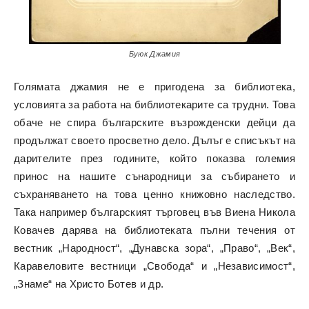
Буюк Джамия
Голямата джамия не е пригодена за библиотека,
условията за работа на библиотекарите са трудни. Това
обаче не спира българските възрожденски дейци да
продължат своето просветно дело. Дълъг е списъкът на
дарителите през годините, който показва големия
принос на нашите сънародници за събирането и
съхраняването на това ценно книжовно наследство.
Така например българският търговец във Виена Никола
Ковачев дарява на библиотеката пълни течения от
вестник „Народност“, „Дунавска зора“, „Право“, „Век“,
Каравеловите вестници „Свобода“ и „Независимост“,
„Знаме“ на Христо Ботев и др.