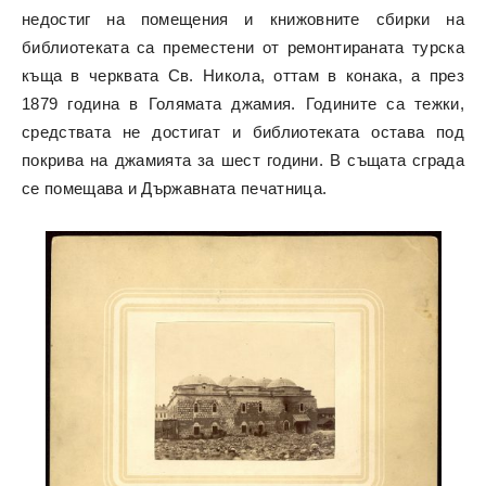
недостиг на помещения и книжовните сбирки на
библиотеката са преместени от ремонтираната турска
къща в черквата Св. Никола, оттам в конака, а през
1879 година в Голямата джамия. Годините са тежки,
средствата не достигат и библиотеката остава под
покрива на джамията за шест години. В същата сграда
се помещава и Държавната печатница.