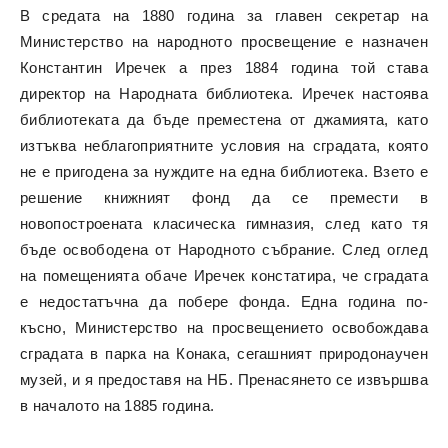
В средата на 1880 година за главен секретар на
Министерство на народното просвещение е назначен
Константин Иречек а през 1884 година той става
директор на Народната библиотека. Иречек настоява
библиотеката да бъде преместена от джамията, като
изтъква неблагоприятните условия на сградата, която
не е пригодена за нуждите на една библиотека. Взето е
решение книжният фонд да се премести в
новопостроената класическа гимназия, след като тя
бъде освободена от Народното събрание. След оглед
на помещенията обаче Иречек констатира, че сградата
е недостатъчна да побере фонда. Една година по-
късно, Министерство на просвещението освобождава
сградата в парка на Конака, сегашният природонаучен
музей, и я предоставя на НБ. Пренасянето се извършва
в началото на 1885 година.