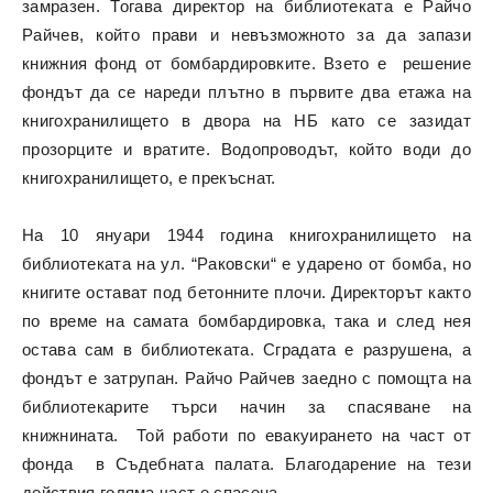
замразен. Тогава директор на библиотеката е Райчо
Райчев, който прави и невъзможното за да запази
книжния фонд от бомбардировките. Взето е решение
фондът да се нареди плътно в първите два етажа на
книгохранилището в двора на НБ като се зазидат
прозорците и вратите. Водопроводът, който води до
книгохранилището, е прекъснат.
На 10 януари 1944 година книгохранилището на
библиотеката на ул. “Раковски“ е ударено от бомба, но
книгите остават под бетонните плочи. Директорът както
по време на самата бомбардировка, така и след нея
остава сам в библиотеката. Сградата е разрушена, а
фондът е затрупан. Райчо Райчев заедно с помощта на
библиотекарите търси начин за спасяване на
книжнината. Той работи по евакуирането на част от
фонда в Съдебната палата. Благодарение на тези
действия голяма част е спасена.