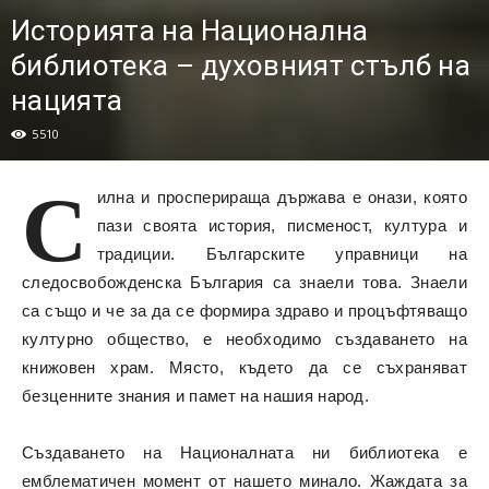
Историята на Национална
библиотека – духовният стълб на
нацията
5510
С
илна и просперираща държава е онази, която
пази своята история, писменост, култура и
традиции. Българските управници на
следосвобожденска България са знаели това. Знаели
са също и че за да се формира здраво и процъфтяващо
културно общество, е необходимо създаването на
книжовен храм. Място, където да се съхраняват
безценните знания и памет на нашия народ.
Създаването на Националната ни библиотека е
емблематичен момент от нашето минало. Жаждата за