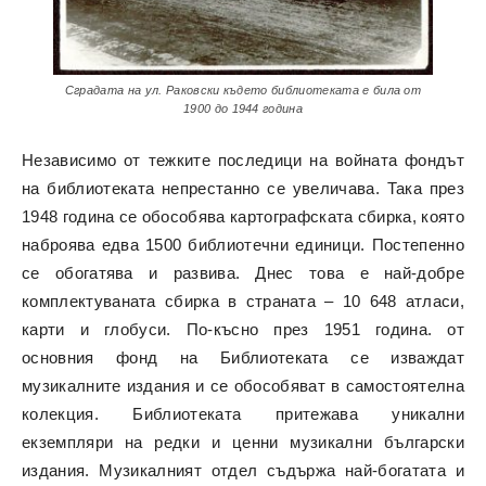
Сградата на ул. Раковски където библиотеката е била от
1900 до 1944 година
Независимо от тежките последици на войната фондът
на библиотеката непрестанно се увеличава. Така през
1948 година се обособява картографската сбирка, която
наброява едва 1500 библиотечни единици. Постепенно
се обогатява и развива. Днес това е най-добре
комплектуваната сбирка в страната – 10 648 атласи,
карти и глобуси. По-късно през 1951 година. от
основния фонд на Библиотеката се изваждат
музикалните издания и се обособяват в самостоятелна
колекция. Библиотеката притежава уникални
екземпляри на редки и ценни музикални български
издания. Музикалният отдел съдържа най-богатата и