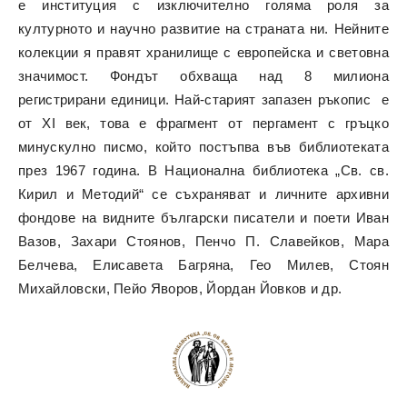
е институция с изключително голяма роля за
културното и научно развитие на страната ни. Нейните
колекции я правят хранилище с европейска и световна
значимост. Фондът обхваща над 8 милиона
регистрирани единици. Най-старият запазен ръкопис е
от ХI век, това е фрагмент от пергамент с гръцко
минускулно писмо, който постъпва във библиотеката
през 1967 година. В Национална библиотека „Св. св.
Кирил и Методий“ се съхраняват и личните архивни
фондове на видните български писатели и поети Иван
Вазов, Захари Стоянов, Пенчо П. Славейков, Мара
Белчева, Елисавета Багряна, Гео Милев, Стоян
Михайловски, Пейо Яворов, Йордан Йовков и др.