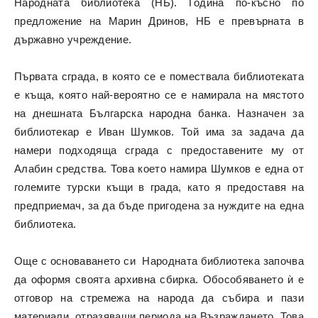
Народната библиотека (НБ). Година по-късно по
предложение на Марин Дринов, НБ е превърната в
държавно учреждение.
Първата сграда, в която се е помествала библиотеката
е къща, която най-вероятно се е намирала на мястото
на днешната Българска народна банка. Назначен за
библиотекар е Иван Шумков. Той има за задача да
намери подходяща сграда с предоставените му от
Алабин средства. Това което намира Шумков е една от
големите турски къщи в града, като я предоставя на
предприемач, за да бъде пригодена за нуждите на една
библиотека.
Още с основаването си Народната библиотека започва
да оформя своята архивна сбирка. Обособяването ѝ е
отговор на стремежа на народа да събира и пази
материали, отразяващи периода на Възраждането. Това