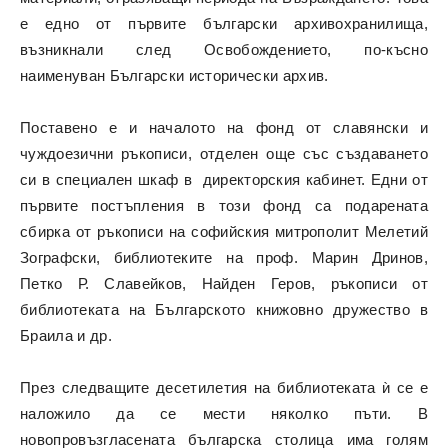
е едно от първите български архивохранилища,
възникнали след Освобождението, по-късно
наименуван Български исторически архив.
Поставено е и началото на фонд от славянски и
чуждоезични ръкописи, отделен още със създаването
си в специален шкаф в директорския кабинет. Едни от
първите постъпления в този фонд са подарената
сбирка от ръкописи на софийския митрополит Мелетий
Зографски, библиотеките на проф. Марин Дринов,
Петко Р. Славейков, Найден Геров, ръкописи от
библиотеката на Българското книжовно дружество в
Браила и др.
През следващите десетилетия на библиотеката ѝ се е
наложило да се мести няколко пъти. В
новопровъзгласената българска столица има голям